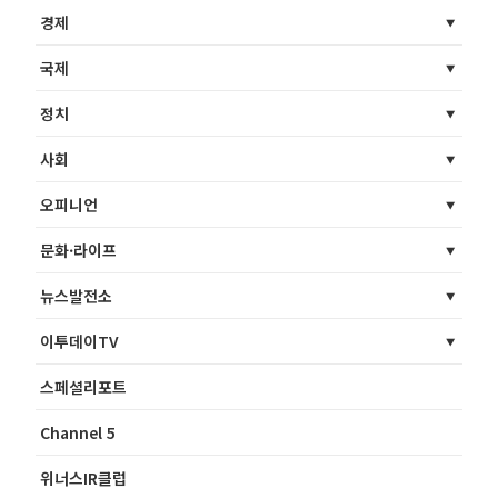
경제
국제
정치
사회
오피니언
문화·라이프
뉴스발전소
이투데이TV
스페셜리포트
Channel 5
위너스IR클럽