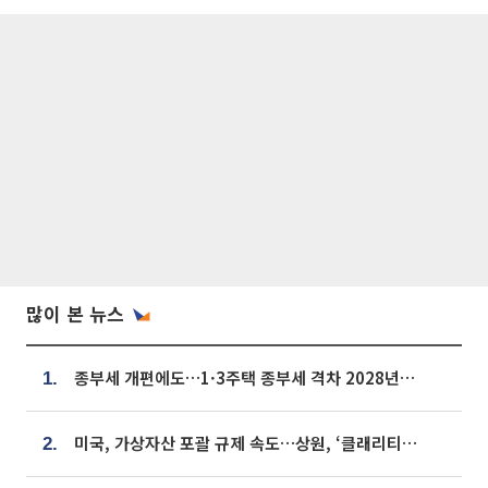
많이 본 뉴스
종부세 개편에도…1·3주택 종부세 격차 2028년부터 확대
1.
미국, 가상자산 포괄 규제 속도…상원, ‘클래리티법’ 9월 절차투표 추진
2.