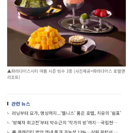
▲파라다이스시티 여름 시즌 빙수 3종 (사진제공=파라다이스 호텔앤
리조트)
관련 뉴스
러닝부터 요가, 명상까지...‘웰니스’ 품은 호텔, 치유의 ‘쉼표’
‘방혜자 회고전’부터 박수근의 ‘작가의 방’까지…국립현대미술관 3곳 주요 전시 한눈에
美 클래리티 법안 연내 통과 가능성 13%…상원 문턱서 제동