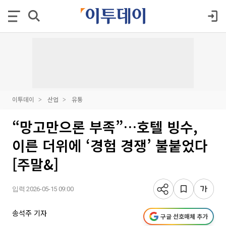
이투데이
산업
유통
“망고만으론 부족”…호텔 빙수,
이른 더위에 ‘경험 경쟁’ 불붙었다
[주말&]
입력 2026-05-15 09:00
송석주 기자
구글 선호매체 추가