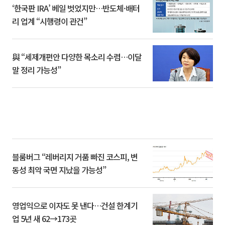
‘한국판 IRA’ 베일 벗었지만…반도체·배터
리 업계 “시행령이 관건”
與 “세제개편안 다양한 목소리 수렴…이달
말 정리 가능성”
블룸버그 “레버리지 거품 빠진 코스피, 변
동성 최악 국면 지났을 가능성”
영업익으로 이자도 못 낸다…건설 한계기
업 5년 새 62→173곳