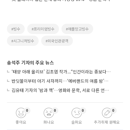
#빙수
#프리미엄빙수
#애플망고빙수
#시그니처빙수
#외국인관광객
송석주 기자의 주요 뉴스
‘태양 아래 올리브’ 김초엽 작가...“인간이라는 종보다 설명하기 어려운 한 사람을 쓰고 싶었다”
반딧불이부터 아기 사자까지…‘에버랜드의 여름 밤’이 기다려지는 이유
김유태 기자의 '밤과 책'…영화와 문학, 서로 다른 언어를 읽다
0
0
0
0
좋아요
화나요
슬퍼요
추가취재 원해요