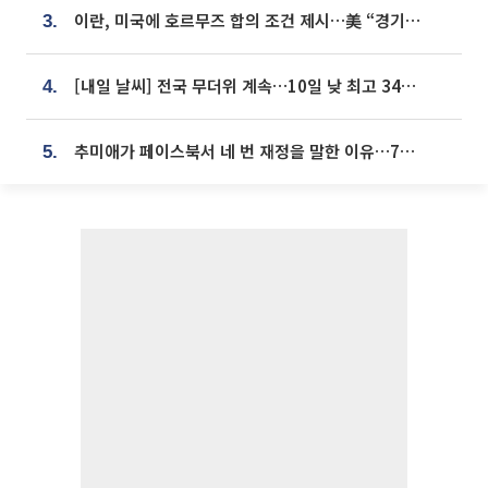
이란, 미국에 호르무즈 합의 조건 제시…美 “경기 아직 안 끝나” [종합]
3.
[내일 날씨] 전국 무더위 계속…10일 낮 최고 34도 육박
4.
추미애가 페이스북서 네 번 재정을 말한 이유…7700억 추경 열쇠는 도의회에
5.