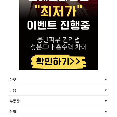
마켓
금융
부동산
산업