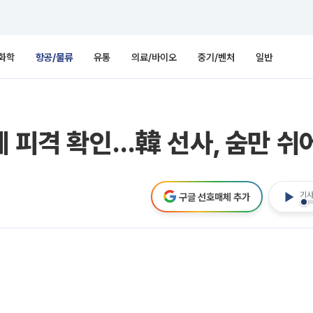
화학
항공/물류
유통
의료/바이오
중기/벤처
일반
체 피격 확인…韓 선사, 숨만 쉬
기사
구글 선호매체 추가