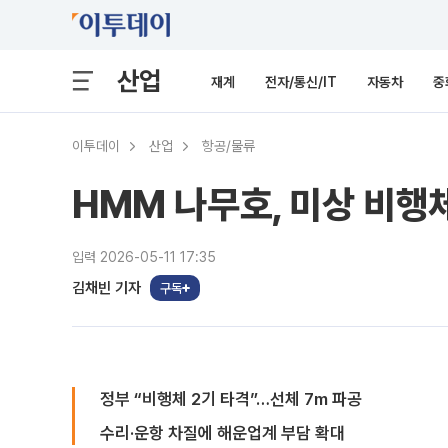
산업
재계
전자/통신/IT
자동차
중
이투데이
산업
항공/물류
HMM 나무호, 미상 비행
입력 2026-05-11 17:35
김채빈 기자
구독
정부 “비행체 2기 타격”…선체 7m 파공
수리·운항 차질에 해운업계 부담 확대