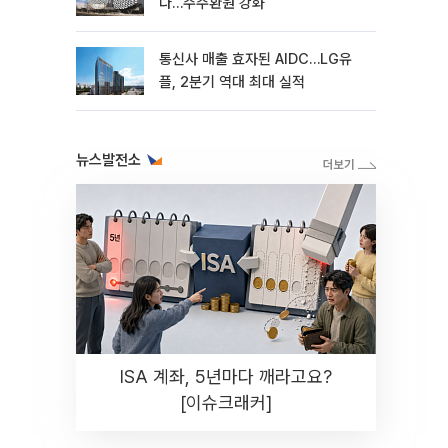
다…주주환원 강화
통신사 매출 효자된 AIDC…LG유
플, 2분기 역대 최대 실적
뉴스발전소
ISA 계좌, 5년마다 깨라고요?
[이슈크래커]