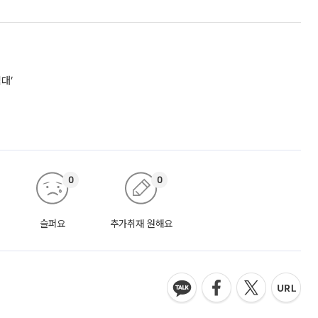
대’
0
0
슬퍼요
추가취재 원해요