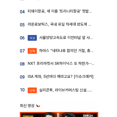
티웨이항공, 새 이름 '트리니티항공' 첫발…SSC 전략 본격화
04
라온로보틱스, 국내 유일 차세대 반도체 공정 로봇 개발 ‘고객사 테스트 진행’
05
서울양양고속도로 이천터널 앞 사고 발생
06
속보
하마스 “네타냐후 합의안 거절, 총선 앞두고 시간 끌기”
07
단독
NXT 프리마켓서 SK하이닉스 또 하한가⋯‘11주 거래’에 시초가 왜곡
08
ISA 계좌, 5년마다 깨라고요? [이슈크래커]
09
10
실리콘투, 라이브커머스팀 신설…K뷰티 ‘글로벌 판매망’ 확대[K뷰티 라방戰]
단독
최신 영상