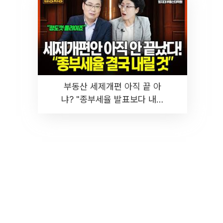
부동산 세제개편 아직 끝 아
냐? "종부세율 발표보다 내릴
것" 장기거주·양도세 전망 I 집
땅지성 I 김인만, 진미윤