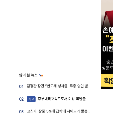
많이 본 뉴스
김정관 장관 “반도체 성과급, 주총 승인 받도록”…상법·자본시장법 개정 시사
01
중부내륙고속도로서 미상 폭발물 발견
02
속보
코스피, 장중 5%대 급락에 사이드카 발동…삼성·SK 동반 폭락
03