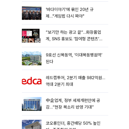
'바다이야기'에 묶인 20년 규
제…"게임법 다시 짜야"
“보기만 하는 광고 끝“…화장품업
계, SNS 홍보도 ‘참여형 콘텐츠’로
변모[K뷰티 라방戰]
9호선 신목동역, ‘이대목동병원역’
된다
레드캡투어, 2분기 매출 982억원…
역대 2분기 최대
中企업계, 정부 세제개편안에 공
감…“현장 목소리 반영 기대”
코오롱인더, 중간배당 50% 높인