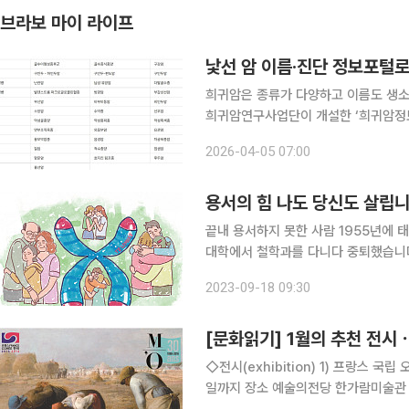
브라보 마이 라이프
낯선 암 이름·진단 정보포털
희귀암은 종류가 다양하고 이름도 생소
희귀암연구사업단이 개설한 ‘희귀암정보
을 체계적으로 정리해 제공하고 있다. 포털에 따르면 희귀암은 인구 10만 명당 연간 6명 미만으로
2026-04-05 07:00
드물게 발생하는 암을 의미한다. 모든 
용서의 힘 나도 당신도 살립
끝내 용서하지 못한 사람 1955년에 
대학에서 철학과를 다니다 중퇴했습니다
향년 56세로 생을 마감했습니다. 바
2023-09-18 09:30
폰 시대를 연 스티브 잡스(Steve Job
[문화읽기] 1월의 추천 전
◇전시(exhibition) 1) 프랑스 국립 오
일까지 장소 예술의전당 한가람미술관 