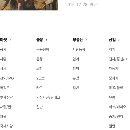
기회다. 작품 보존을 위해 엄격하게 관
2016-12-28 09:56
년 동안 유럽 이외 지역으로 반출된 적
마켓
금융
부동산
산업
공시
금융정책
시장동향
재계
시황
은행
업계
전자/통신/IT
시세
보험
정책
자동차
장외/IPO
2금융
분양
중화학
특징주
카드
일반
항공/물류
투자전략
가상자산/핀테크
유통
채권/펀드
일반
의료/바이오
환율
중기/벤처
국제시황
일반