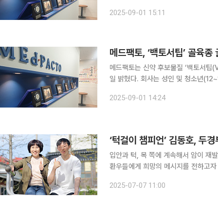
인 골육종 환자를 대상으로 한국과 미국
2025-09-01 15:11
대한 평가를 완료하고 2상파트 환자 
메드팩토, ‘백토서팁’ 골육종 
메드팩토는 신약 후보물질 ‘백토서팁(Vac
일 밝혔다. 회사는 성인 및 청소년(12~17세) 골육종 환자를 대상으로 한국과 미국에서 임상을 진행
중이며, 최근 성인 임상 1상을 완료하고
2025-09-01 14:24
호트(환자군) 모집이 막바지에 다다르
‘턱걸이 챔피언’ 김동호, 두
입안과 턱, 목 쪽에 계속해서 암이 재
환우들에게 희망의 메시지를 전하고자 직접 나섰다. 서울아산병원은 운
는 마음가짐으로 ‘턱걸이 챔피언’이라는
2025-07-07 11:00