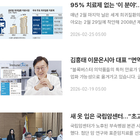
95% 치료제 없는 ‘이 분야
매년 2월 마지막 날은 세계 희귀질환의 
아오는 2월 29일에 착안해 2008년 제정했다. 의약품 개발 기술이 고도화됐
에는 여전히 미충족 의료수요가 광범위
2026-02-25 05:00
을 독려하고, 제약·바이오업계는 희귀
“블록버스터 의약품들의 특허 만료가 
업화 가능성으로 옮겨가고 있습니다. 글로
시할 수 있는 파이프라인입니다.” 최근 서울 강서구 이뮨온시아 R&D센터에서 본지와 만난 김흥태
2026-02-19 05:00
이뮨온시아 대표는 글로벌 제약·바이
새 옷 입은 국립암센터…“초
국립암센터가 노후된 부속병원 본관 시
했다. 첨단 암 연구와 표준암치료를