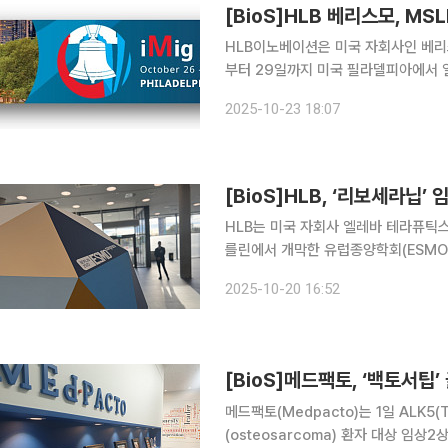
[BioS]HLB 베리스모, MS
HLB이노베이션은 미국 자회사인 베리스모
부터 29일까지 미국 필라델피아에서 열
린(MSLN) 타깃 CAR-T 후보물질인 
2025-10-23 18:07
밝혔다. 국제중피종학회(Internation
[BioS]HLB, ‘리보세라닙’
HLB는 미국 자회사 엘레바 테라퓨틱스(El
를린에서 개막한 유럽종양학회(ESMO 20
(camrelizumab)’ 병용요법으로 
2025-10-20 16:52
롯해, 총 7건의 리보세라닙 기반 임상
[BioS]메드팩토, ‘백토서팁’
메드팩토(Medpacto)는 1일 ALK5(T
(osteosarcoma) 환자 대상 임상