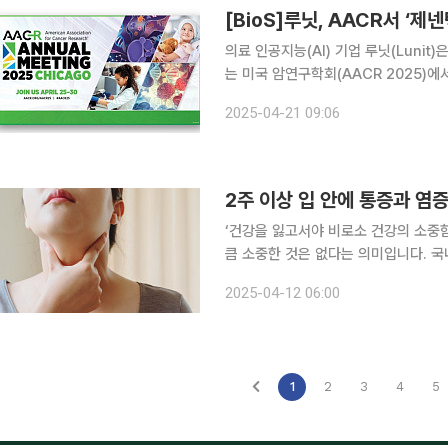
[BioS]루닛, AACR서 ‘제
의료 인공지능(AI) 기업 루닛(Luni
는 미국 암연구학회(AACR 2025)에
과 7건을 공개한다고 21일 밝혔다. 이번
2025-04-21 09:06
오마커를 PD-L1 면역항암제 ‘티센트릭
2주 이상 입 안에 통증과 염증
‘건강을 잃고서야 비로소 건강의 소중
큼 소중한 것은 없다는 의미입니다. 국
일상생활에서 알아두면 도움이 되는 알찬 건강정보를 소개
2025-04-12 06:00
속된다면, 단순 치주질환이 아닌 구강암
1
2
3
4
5