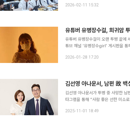
했다. 11일 경기도 고양시 국립암센터에서 열린 ‘부속병원 본관 리모델링 완공 기자간담회’에서 양한
2026-02-11 15:32
광 국립암센터 원장은 “국립암센터는 
유튜버 유병장수걸, 희귀암 투
유튜버 유병장수걸이 오랜 투병 끝에 세상을 떠났다. 향년 
튜브 채널 ‘유병장수girl’ 게시판을 
전했다. 남자친구는 “기약 없는 투병 생활을 시작하며 무언가 해보자고 시작했던 유튜브가 이렇게
2026-01-28 17:20
많은 분들의 사랑을 받게 되었다”라며
김선영 아나운서가 투병 중 사망한 남편 백성문 변호사를
타그램을 통해 “사람 좋은 선한 미소로
보를 전했다. 김 아나운서는 “제 남편은 지난해 여름, 부비동암이라는 희귀암을 진단받고 수술, 항
2025-11-01 18:49
암, 방사선 치료 등을 받으며 1년여간