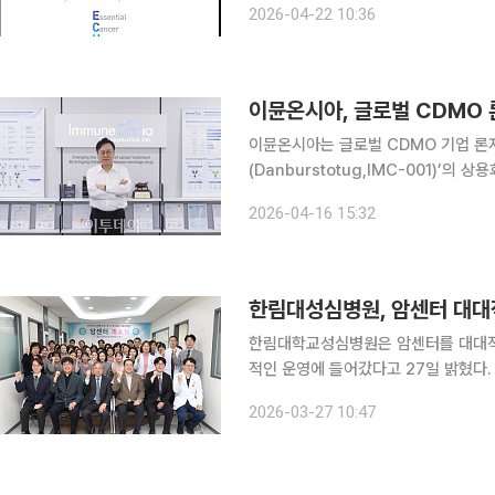
2026-04-22 10:36
으로 발간 6번째를 맞은 아웃컴북에는
이뮨온시아, 글로벌 CDMO 
이뮨온시아는 글로벌 CDMO 기업 론자(
(Danburstotug,IMC-001)’의 상용
로 론자는 댄버스투토그의 원료의약품(D
2026-04-16 15:32
제공한다. 원료의약품은 영국 슬라우(Sl
한림대성심병원, 암센터 대대
한림대학교성심병원은 암센터를 대대적
적인 운영에 들어갔다고 27일 밝혔다. 이번 암센터 확충은 진료과 간 협업 구조를 강화하기 위해 
뤄졌다. 또 암종별 맞춤 치료 역량과 
2026-03-27 10:47
위해 추진됐다. 종양·혈액내과를 중심