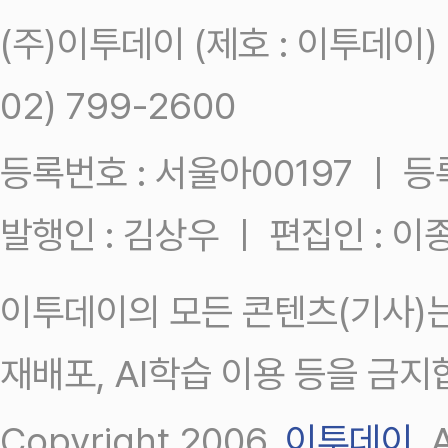
(주)이투데이 (제호 : 이투데이
02) 799-2600
등록번호 : 서울아00197 ㅣ 등록일
발행인 : 김상우 ㅣ 편집인 : 
이투데이의 모든 콘텐츠(기사)는
재배포, AI학습 이용 등을 금지
Copyright 2006.
이투데이
.