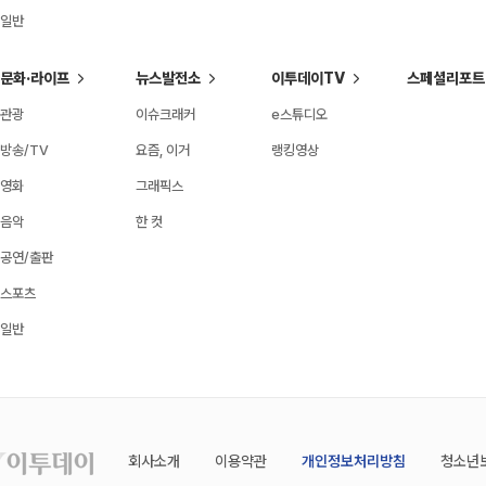
일반
문화·라이프
뉴스발전소
이투데이TV
스페셜리포트
관광
이슈크래커
e스튜디오
방송/TV
요즘, 이거
랭킹영상
영화
그래픽스
음악
한 컷
공연/출판
스포츠
일반
회사소개
이용약관
개인정보처리방침
청소년