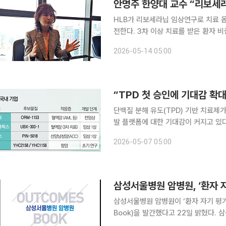
안명주 한양대 교수 “리보세라
HLB가 리보세라닙 임상연구로 치료 
전한다. 3차 이상 치료를 받은 환자 
로운 치료 옵션으로 자리잡을 수 있을지 관심이 모이고 있다
2026-05-14 05:00
12일 서울 송파구 소피텔 앰배서더에서
“TPD 첫 승인에 기대감 확
단백질 분해 유도(TPD) 기반 치료제
발 플랫폼에 대한 기대감이 커지고 있다
으로 이어지면서 국내 제약·바이오 업계도 대응
2026-05-07 05:00
는 이달 1일(현지시간) 에스트로겐 
삼성서울병원 암병원, ‘환자 
삼성서울병원 암병원이 ‘환자 자기 평가 
Book)을 발간했다고 22일 밝혔다. 삼성서울병원 암병원은 2019년부터 시작해 격년으로 발간하던
아웃컴북을 지난 2023년도부터는 매년