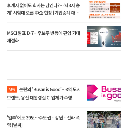
후계자 없어도 회사는 남긴다?…‘제3자 승
계’ 시험대 오른 中企 현장 [기업승계 대전
환]
MSCI 발표 D-7…후보주 반등에 편입 기대
재점화
논란의 'Busan is Good'…8억 도시
단독
브랜드, 용산 대통령실 CI 업체가 수행
'입추'에도 39도⋯수도권ㆍ강원ㆍ전라 폭
염 [날씨]