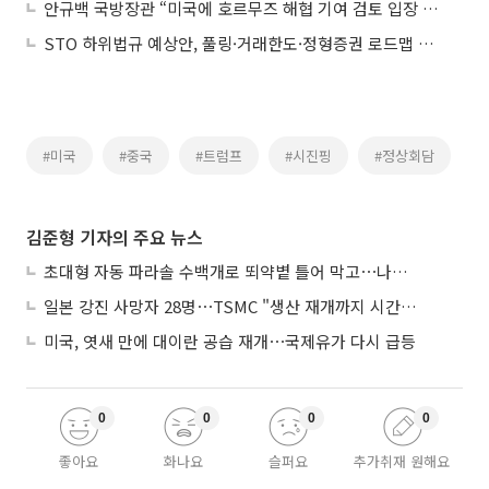
안규백 국방장관 “미국에 호르무즈 해협 기여 검토 입장 전달”
STO 하위법규 예상안, 풀링·거래한도·정형증권 로드맵 제시
#미국
#중국
#트럼프
#시진핑
#정상회담
김준형 기자의 주요 뉴스
초대형 자동 파라솔 수백개로 뙤약볕 틀어 막고⋯나라별 폭염 생존법
일본 강진 사망자 28명⋯TSMC "생산 재개까지 시간 필요해"
미국, 엿새 만에 대이란 공습 재개⋯국제유가 다시 급등
0
0
0
0
좋아요
화나요
슬퍼요
추가취재 원해요