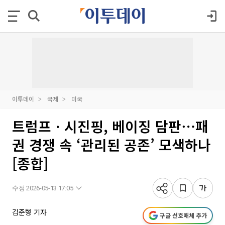
이투데이
국제
미국
트럼프ㆍ시진핑, 베이징 담판⋯패
권 경쟁 속 ‘관리된 공존’ 모색하나
[종합]
수정 2026-05-13 17:05
김준형 기자
구글 선호매체 추가