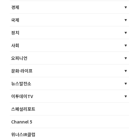
경제
국제
정치
사회
오피니언
문화·라이프
뉴스발전소
이투데이TV
스페셜리포트
Channel 5
위너스IR클럽