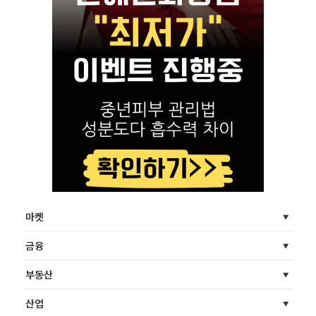
마켓
금융
부동산
산업