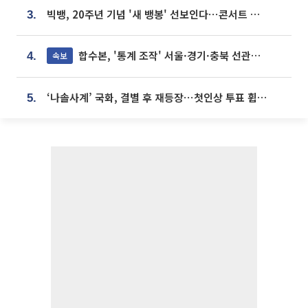
빅뱅, 20주년 기념 '새 뱅봉' 선보인다⋯콘서트 앞두고 팝업 개최
3.
합수본, '통계 조작' 서울·경기·충북 선관위 등 추가 압수수색
속보
4.
‘나솔사계’ 국화, 결별 후 재등장⋯첫인상 투표 휩쓸고 ‘인기녀’ 등극
5.