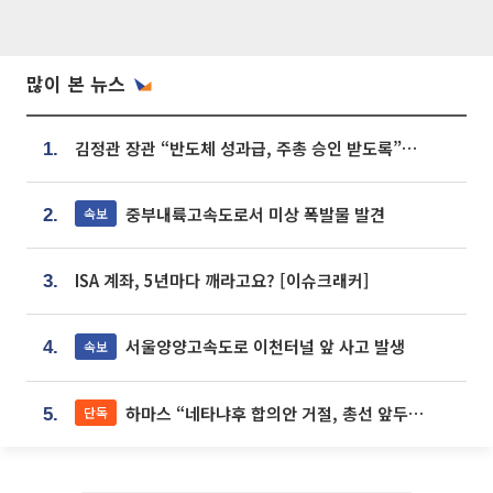
많이 본 뉴스
김정관 장관 “반도체 성과급, 주총 승인 받도록”…상법·자본시장법 개정 시사
1.
중부내륙고속도로서 미상 폭발물 발견
속보
2.
ISA 계좌, 5년마다 깨라고요? [이슈크래커]
3.
서울양양고속도로 이천터널 앞 사고 발생
속보
4.
하마스 “네타냐후 합의안 거절, 총선 앞두고 시간 끌기”
단독
5.