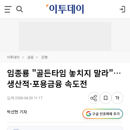
이투데이
금융
은행
임종룡 "골든타임 놓치지 말라"…
생산적·포용금융 속도전
입력 2026-04-20 11:17
박선현 기자
구글 선호매체 추가