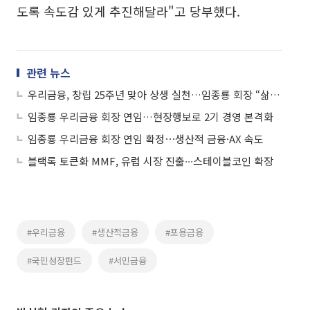
도록 속도감 있게 추진해달라"고 당부했다.
관련 뉴스
우리금융, 창립 25주년 맞아 상생 실천…임종룡 회장 “삶에 힘 되는 금융”
임종룡 우리금융 회장 연임…현장행보로 2기 경영 본격화
임종룡 우리금융 회장 연임 확정⋯생산적 금융·AX 속도
블랙록 토큰화 MMF, 유럽 시장 진출∙∙∙스테이블코인 확장
#우리금융
#생산적금융
#포용금융
#국민성장펀드
#서민금융