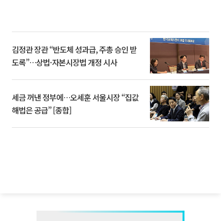
김정관 장관 “반도체 성과급, 주총 승인 받
도록”…상법·자본시장법 개정 시사
세금 꺼낸 정부에…오세훈 서울시장 “집값
해법은 공급” [종합]