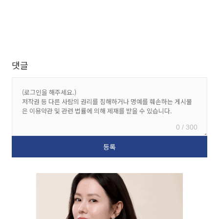
댓글
0 / 300