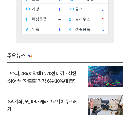
주요뉴스
코스피, 4% 하락에 6270선 마감…삼전
·SK하닉 '와르르' 각각 6%·10%대 급락
ISA 계좌, 5년마다 깨라고요? [이슈크래
커]