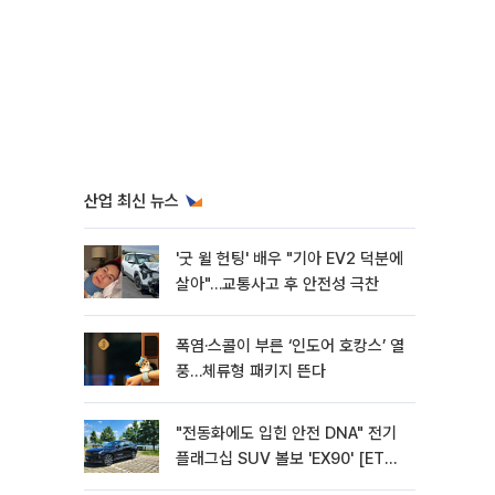
산업 최신 뉴스
'굿 윌 헌팅' 배우 "기아 EV2 덕분에
살아"…교통사고 후 안전성 극찬
폭염·스콜이 부른 ‘인도어 호캉스’ 열
풍…체류형 패키지 뜬다
"전동화에도 입힌 안전 DNA" 전기
플래그십 SUV 볼보 'EX90' [ET의
모빌리티]