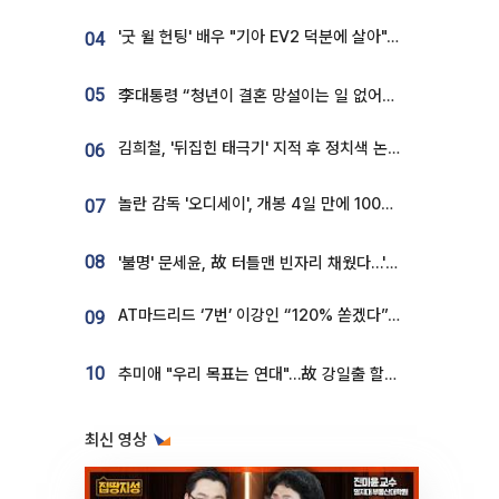
'굿 윌 헌팅' 배우 "기아 EV2 덕분에 살아"…교통사고 후 안전성 극찬
04
05
李대통령 “청년이 결혼 망설이는 일 없어야...제도상 불이익 조사”
김희철, '뒤집힌 태극기' 지적 후 정치색 논란…"좌우 떠나 우리나라 국기"
06
놀란 감독 '오디세이', 개봉 4일 만에 100만 돌파⋯'왕사남' 보다 빠르다
07
08
'불명' 문세윤, 故 터틀맨 빈자리 채웠다…'거북이' 눈물의 최종 우승
AT마드리드 ‘7번’ 이강인 “120% 쏟겠다”⋯시메오네 감독 “필요한 선수”
09
10
추미애 "우리 목표는 연대"…故 강일출 할머니 흉상 제막
최신 영상