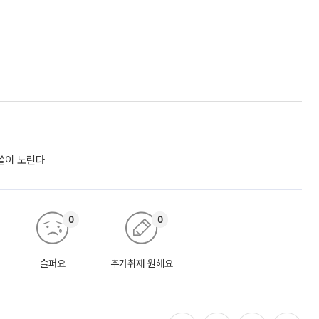
싹쓸이 노린다
0
0
슬퍼요
추가취재 원해요