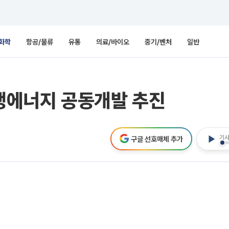
화학
항공/물류
유통
의료/바이오
중기/벤처
일반
재생에너지 공동개발 추진
기사
구글 선호매체 추가