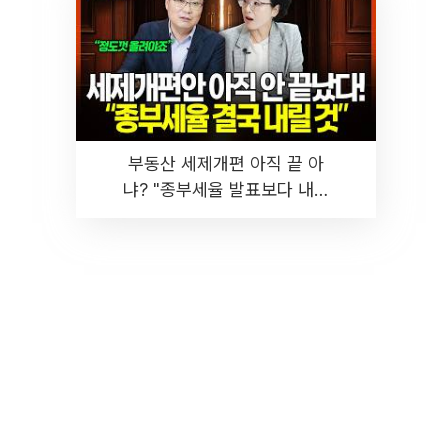
부동산 세제개편 아직 끝 아
냐? "종부세율 발표보다 내릴
것" 장기거주·양도세 전망 I 집
땅지성 I 김인만, 진미윤