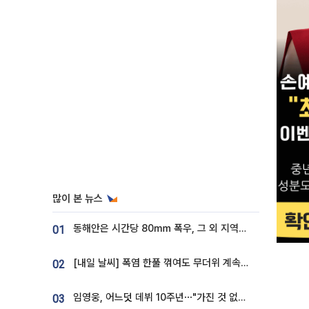
많이 본 뉴스
동해안은 시간당 80㎜ 폭우, 그 외 지역은 폭염…‘극과 극 날씨’
01
[내일 날씨] 폭염 한풀 꺾여도 무더위 계속⋯동해안 이틀 연속 비
02
임영웅, 어느덧 데뷔 10주년⋯"가진 것 없던 시절, 내 앞엔 20명의 팬뿐"
03