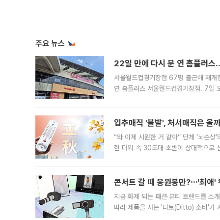
주요 뉴스
22일 만에 다시 문 연 홈플러스
서울월드컵경기장점 67명 출근해 재개점 
연 홈플러스 서울월드컵경기장점. 7일 
우유, 과일 같은 신선식품이 차근차근 자
입추매직 '불발', 처서매직은 올
“와 이제 시원한 거 같아” 단체 ‘뇌손상
한 더위 속 30도대 초반이 상대적으로
지역에 있었습니다. 7월 말에는 서풍과
콘서트 갈 때 응원봉만?⋯'최애'
지금 화제 되는 패션·뷰티 트렌드를 소개
따라 제품을 사는 '디토(Ditto) 소비
어디일까요? 아이돌 콘서트 시작을 기다