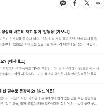
…정상화 바쁜데 재고 없어 ‘발동동’[가보니]
준비 신선식품 등 순차 입고…13일 정식 개장 목표 22일 만에 다시 문을
오전부터 직원들은 비어 있는 진열대를 채우느라 바쁘게 움직였다. 계란과
리를 잡기 시작했지만, 매장 곳곳엔 여전히 텅 빈 매대가 먼저 눈에 들어왔
까요? [해시태그]
’의 단계까지 온 지독하고 지독한 폭염입니다. 낮 기온이 37~39도를 찍는 극
 선선하게 느껴질 지경인데요. 이번 폭염의 중심은 처음 영남을 비롯한 동쪽
 북서풍이 산맥을 넘어 영남 쪽으로 내려오면서 뜨겁고 건조해졌는데요.
 위한 필수품 등장이오! [솔드아웃]
합니다. 자신의 취향, 가치관과 유사하거나 인기 있는 인물 혹은 콘텐츠를
'가 자리 잡은 오늘, 잘파세대(Z세대와 알파세대의 합성어)의 눈길이 쏠린 곳은
리는 공연장. 응원봉만큼이나 눈에 띄는 게 있습니다. 공연이 시작되기