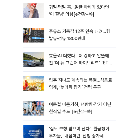
귀밑·턱밑 혹…얼굴 마비가 있다면
‘이 질병’ 의심[e건강~쏙]
주유소 기름값 12주 연속 내려…휘
발유·경유 1800원대
효율·AI 더했다…더 강하고 알뜰해
진 ‘더 뉴 그랜저 하이브리드’ [ET의
모빌리티]
입추 지나도 계속되는 폭염…식음료
업계, ‘늦더위 잡기’ 전력 투구
여름철 마른기침, 냉방병‧감기 아닌
천식일 수도 [e건강~쏙]
‘집도 코칭 받으며 산다’…월급쟁이
부자들, ‘내집마련’ 신청 증가세