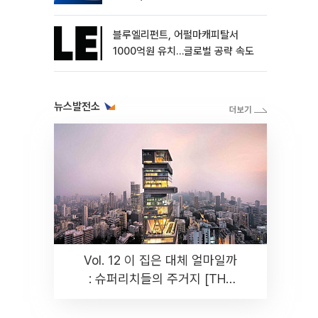
블루엘리펀트, 어펄마캐피탈서
1000억원 유치…글로벌 공략 속도
뉴스발전소
Vol. 12 이 집은 대체 얼마일까
: 슈퍼리치들의 주거지 [THE
RARE]