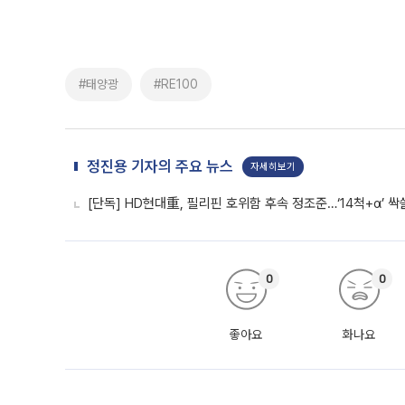
#태양광
#RE100
정진용 기자의 주요 뉴스
자세히보기
[단독] HD현대重, 필리핀 호위함 후속 정조준…‘14척+α’ 
0
0
좋아요
화나요