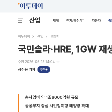
산업
재계
전자/통신/IT
자동차
중
이투데이
산업
중화학
국민솔라·HRE, 1GW 
수정 2026-05-13 14:04
정진용 기자
구독
총사업비 약 1조8000억원 규모
공공부지 중심 시민참여형 태양광 확대