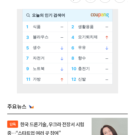
주요뉴스
한국 드론기술, 우크라 전장서 시험
단독
중…“스타트업 여러 곳 참여”