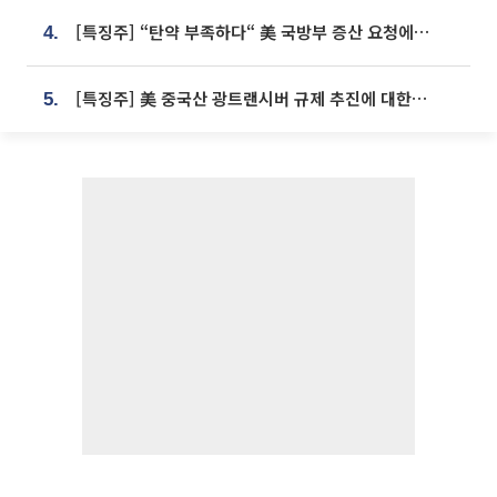
[특징주] “탄약 부족하다“ 美 국방부 증산 요청에⋯국내 방산주 급등세
4.
[특징주] 美 중국산 광트랜시버 규제 추진에 대한광통신 등 광통신株 강세
5.