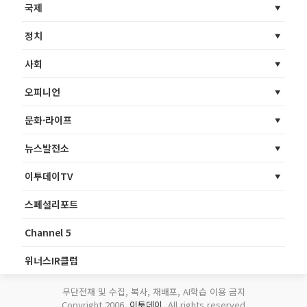
국제
정치
사회
오피니언
문화·라이프
뉴스발전소
이투데이TV
스페셜리포트
Channel 5
위너스IR클럽
무단전재 및 수집, 복사, 재배포, AI학습 이용 금지
Copyright 2006.
이투데이
. All rights reserved