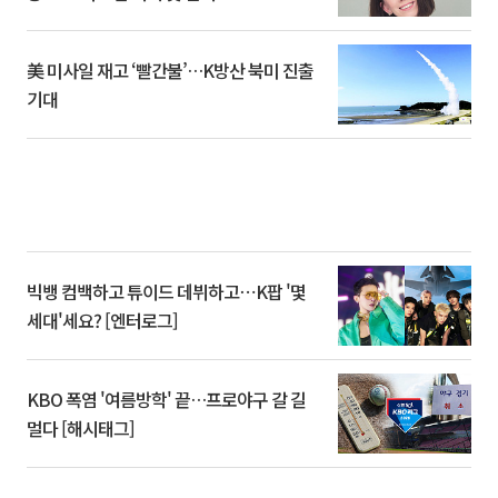
美 미사일 재고 ‘빨간불’…K방산 북미 진출
기대
빅뱅 컴백하고 튜이드 데뷔하고⋯K팝 '몇
세대'세요? [엔터로그]
KBO 폭염 '여름방학' 끝…프로야구 갈 길
멀다 [해시태그]