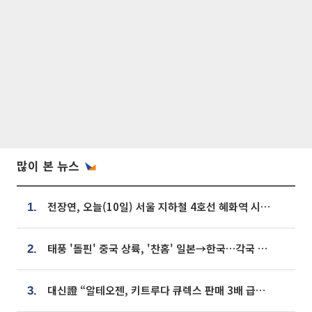
많이 본 뉴스
전장연, 오늘(10일) 서울 지하철 4호선 혜화역 시위…1호선 용산역 무정차
1.
태풍 '돌핀' 중국 상륙, '찬홈' 일본→한국…각국 기상청 예상 경로는?
2.
대신證 “알테오젠, 키트루다 큐렉스 판매 3배 급증…목표가 41만원 상향”
3.