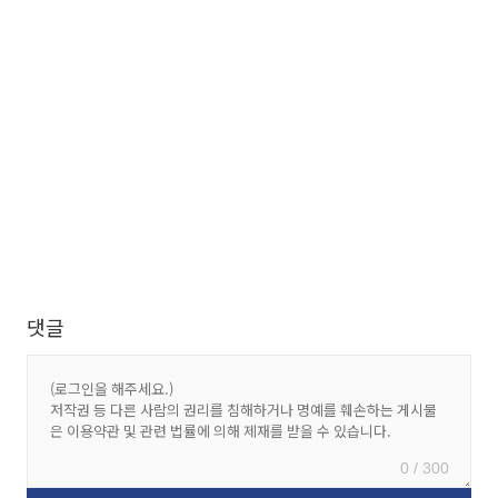
댓글
0 / 300