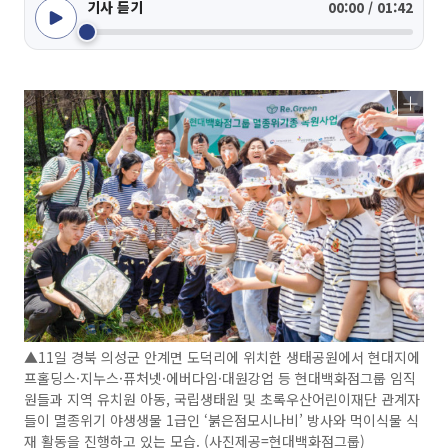
기사 듣기
00:00 / 01:42
▲11일 경북 의성군 안계면 도덕리에 위치한 생태공원에서 현대지에
프홀딩스·지누스·퓨처넷·에버다임·대원강업 등 현대백화점그룹 임직
원들과 지역 유치원 아동, 국립생태원 및 초록우산어린이재단 관계자
들이 멸종위기 야생생물 1급인 ‘붉은점모시나비’ 방사와 먹이식물 식
재 활동을 진행하고 있는 모습. (사진제공=현대백화점그룹)