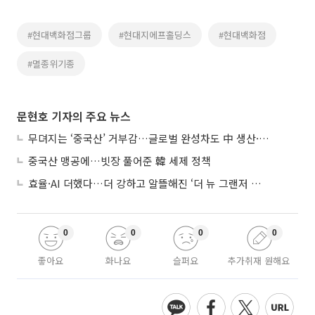
#현대백화점그룹
#현대지에프홀딩스
#현대백화점
#멸종위기종
문현호 기자의 주요 뉴스
무뎌지는 ‘중국산’ 거부감…글로벌 완성차도 中 생산·협력 확대
중국산 맹공에…빗장 풀어준 韓 세제 정책
효율·AI 더했다…더 강하고 알뜰해진 ‘더 뉴 그랜저 하이브리드’
0
0
0
0
좋아요
화나요
슬퍼요
추가취재 원해요