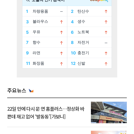
주요뉴스
22일 만에 다시 문 연 홈플러스…정상화 바
쁜데 재고 없어 ‘발동동’[가보니]