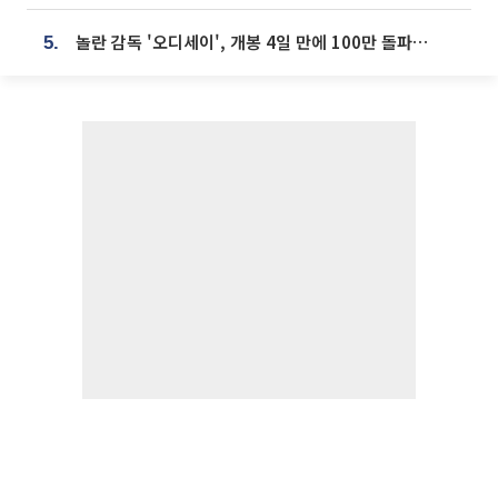
놀란 감독 '오디세이', 개봉 4일 만에 100만 돌파⋯'왕사남' 보다 빠르다
5.