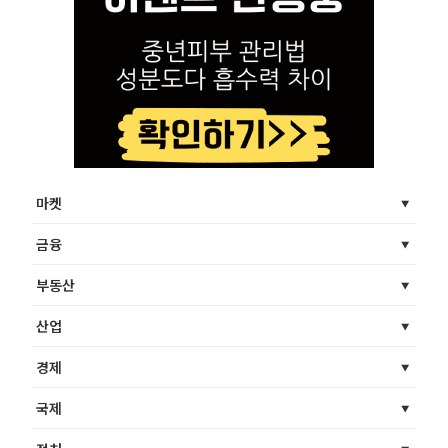
마켓
금융
부동산
산업
경제
국제