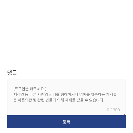
댓글
0 / 300