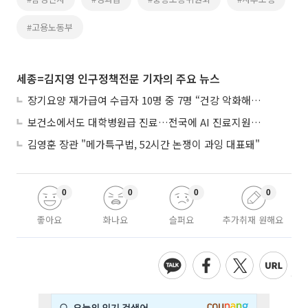
#고용노동부
세종=김지영 인구정책전문 기자의 주요 뉴스
장기요양 재가급여 수급자 10명 중 7명 “건강 악화해도 집에서”
보건소에서도 대학병원급 진료…전국에 AI 진료지원도구 보급
김영훈 장관 "메가특구법, 52시간 논쟁이 과잉 대표돼"
0
0
0
0
좋아요
화나요
슬퍼요
추가취재 원해요