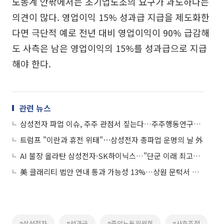
노동계 안팎에서는 초기업노조의 요구가 과도하다는
의견이 많다. 영업이익 15% 성과급 지급을 제도화한
다면 극단적 예로 전년 대비 영업이익이 90% 급감해
도 사측은 남은 영업이익의 15%를 성과급으로 지급
해야 한다.
관련 뉴스
삼성전자 파업 이슈, 주주 관점서 짚는다…주주행동연구원, 전문가 좌담회 개최
트럼프 "이란과 휴전 위태"⋯삼성전자 총파업 운명의 날 外
AI 불장 올라탄 삼성전자·SK하이닉스…"단군 이래 최고의 기회"
美 클래리티 법안 연내 통과 가능성 13%…상원 문턱서 제동
#삼성전자
#성과급
#중앙노동위원회
#사후조정