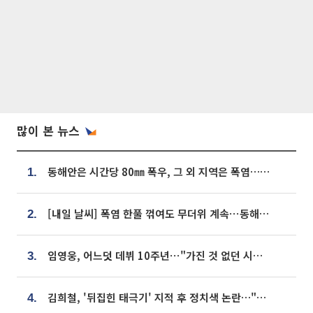
많이 본 뉴스
동해안은 시간당 80㎜ 폭우, 그 외 지역은 폭염…‘극과 극 날씨’
1.
[내일 날씨] 폭염 한풀 꺾여도 무더위 계속⋯동해안 이틀 연속 비
2.
임영웅, 어느덧 데뷔 10주년⋯"가진 것 없던 시절, 내 앞엔 20명의 팬뿐"
3.
김희철, '뒤집힌 태극기' 지적 후 정치색 논란…"좌우 떠나 우리나라 국기"
4.