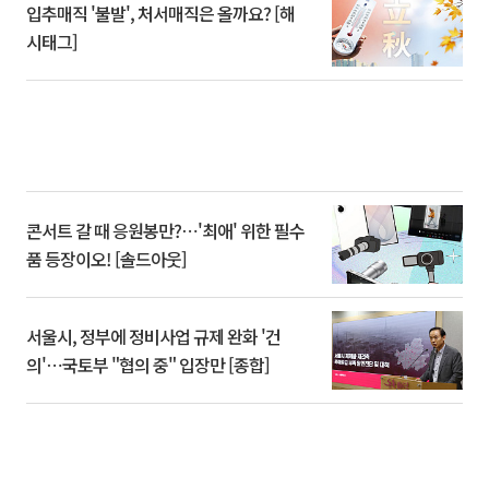
입추매직 '불발', 처서매직은 올까요? [해
시태그]
콘서트 갈 때 응원봉만?⋯'최애' 위한 필수
품 등장이오! [솔드아웃]
서울시, 정부에 정비사업 규제 완화 '건
의'⋯국토부 "협의 중" 입장만 [종합]