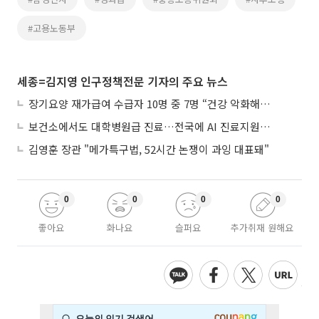
#고용노동부
세종=김지영 인구정책전문 기자의 주요 뉴스
장기요양 재가급여 수급자 10명 중 7명 “건강 악화해도 집에서”
보건소에서도 대학병원급 진료…전국에 AI 진료지원도구 보급
김영훈 장관 "메가특구법, 52시간 논쟁이 과잉 대표돼"
0
0
0
0
좋아요
화나요
슬퍼요
추가취재 원해요