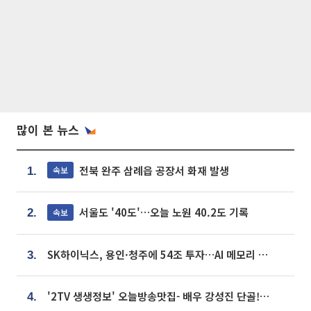
많이 본 뉴스
전북 완주 삼례읍 공장서 화재 발생
속보
1.
서울도 '40도'…오늘 노원 40.2도 기록
속보
2.
SK하이닉스, 용인·청주에 54조 투자…AI 메모리 생산기지 키운다
3.
'2TV 생생정보' 오늘방송맛집- 배우 강성진 단골! 쌀국수ㆍ푸팟퐁 커리 맛집 '블○○○'
4.