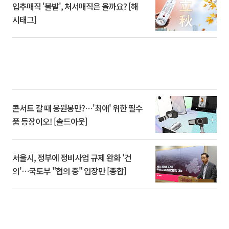
입추매직 '불발', 처서매직은 올까요? [해
시태그]
콘서트 갈 때 응원봉만?⋯'최애' 위한 필수
품 등장이오! [솔드아웃]
서울시, 정부에 정비사업 규제 완화 '건
의'⋯국토부 "협의 중" 입장만 [종합]