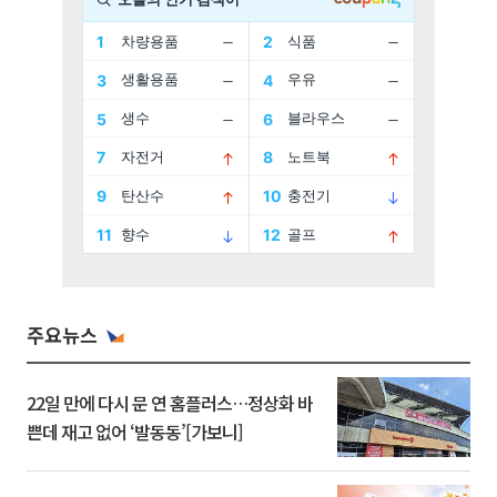
주요뉴스
22일 만에 다시 문 연 홈플러스…정상화 바
쁜데 재고 없어 ‘발동동’[가보니]