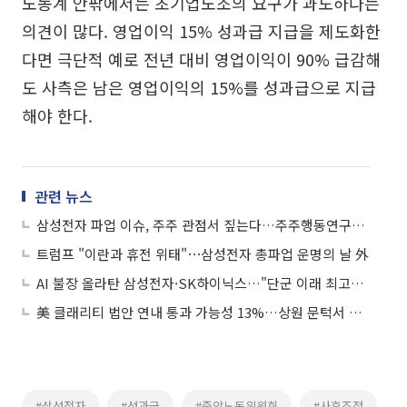
노동계 안팎에서는 초기업노조의 요구가 과도하다는
의견이 많다. 영업이익 15% 성과급 지급을 제도화한
다면 극단적 예로 전년 대비 영업이익이 90% 급감해
도 사측은 남은 영업이익의 15%를 성과급으로 지급
해야 한다.
관련 뉴스
삼성전자 파업 이슈, 주주 관점서 짚는다…주주행동연구원, 전문가 좌담회 개최
트럼프 "이란과 휴전 위태"⋯삼성전자 총파업 운명의 날 外
AI 불장 올라탄 삼성전자·SK하이닉스…"단군 이래 최고의 기회"
美 클래리티 법안 연내 통과 가능성 13%…상원 문턱서 제동
#삼성전자
#성과급
#중앙노동위원회
#사후조정