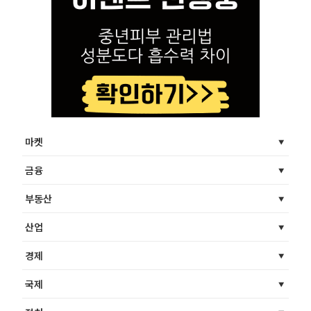
마켓
금융
부동산
산업
경제
국제