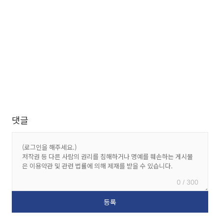
댓글
0 / 300