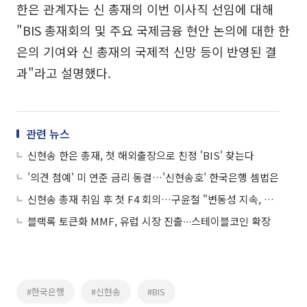
한은 관계자는 신 총재의 이번 이사직 선임에 대해
"BIS 총재회의 및 주요 국제금융 현안 논의에 대한 한
은의 기여와 신 총재의 국제적 신망 등이 반영된 결
과"라고 설명했다.
관련 뉴스
신현송 한은 총재, 첫 해외출장으로 친정 'BIS' 찾는다
'의견 첨예' 미 연준 금리 동결…'신현송호' 한국은행 셈법은
신현송 총재 취임 후 첫 F4 회의…구윤철 "변동성 지속, 필요시 안정조치"
블랙록 토큰화 MMF, 유럽 시장 진출∙∙∙스테이블코인 확장
#한국은행
#신현송
#BIS