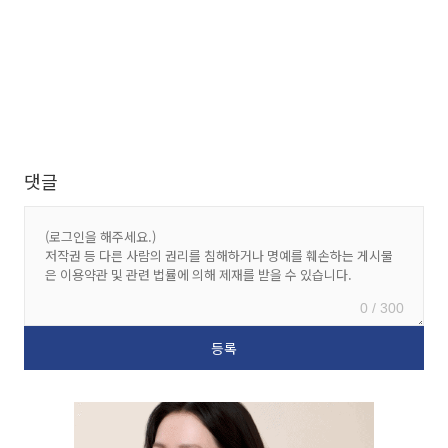
댓글
0 / 300