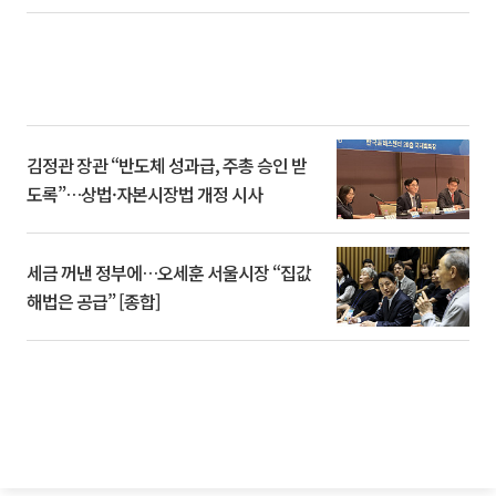
김정관 장관 “반도체 성과급, 주총 승인 받
도록”…상법·자본시장법 개정 시사
세금 꺼낸 정부에…오세훈 서울시장 “집값
해법은 공급” [종합]