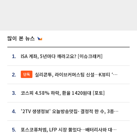
많이 본 뉴스
ISA 계좌, 5년마다 깨라고요? [이슈크래커]
1.
실리콘투, 라이브커머스팀 신설…K뷰티 ‘글로벌 판매망’ 확대[K뷰티 라방戰]
단독
2.
코스피 4.58% 하락, 환율 1420원대 [포토]
3.
'2TV 생생정보' 오늘방송맛집- 결정적 한 수, 3종 메밀면! 메밀 소바 맛집 '의○○○○'
4.
포스코퓨처엠, LFP 시장 뚫었다…배터리사와 대규모 장기 공급 합의
5.