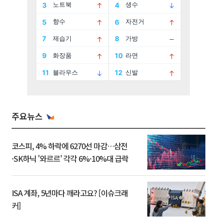
주요뉴스
코스피, 4% 하락에 6270선 마감…삼전
·SK하닉 '와르르' 각각 6%·10%대 급락
ISA 계좌, 5년마다 깨라고요? [이슈크래
커]