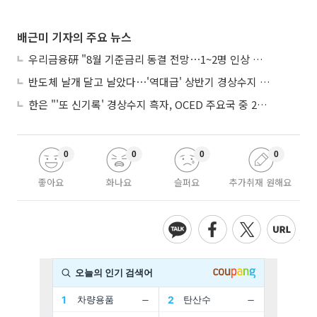
배근미 기자의 주요 뉴스
우리금융硏 "8월 기준금리 동결 전망⋯1~2명 인상 소수의견 낼 것"
반도체 날개 달고 날았다⋯'역대급' 상반기 경상수지 흑자 2000억달러 육박
한은 "'또 신기록' 경상수지 흑자, OCED 주요국 중 2위⋯반도체 수출 효과"
0
0
0
0
좋아요
화나요
슬퍼요
추가취재 원해요