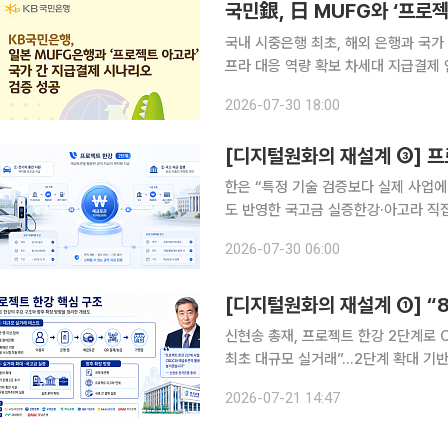
국민銀, 日 MUFG와 ‘프로
국내 시중은행 최초, 해외 은행과 국가
프라 대응 역량 확보 차세대 지급결제 인프라 활용
제은행(BIS)과 국제금융협회(IIF)가
2026-07-30 18:00
해 국가 간 지급결제 시나리오 검증을
한은 “특정 기술 검증보다 실제 사업에
도 반영한 국고금 실증한강·아고라 직접
국은행의 프로젝트 한강 2단계는 ‘예금
2026-07-30 06:00
이 실제 현장에서 집행될 수 있는가’
신현송 총재, 프로젝트 한강 2단계로 
최초 대규모 실거래”…2단계 확대 기
논의, 금융 인프라 설계로 이동 신현송 한국은행 총재가 취임 이후 디지털화폐 인프라를 한국은행의
2026-07-21 14:47
핵심 과제로 끌어올리고 있다. 표면적