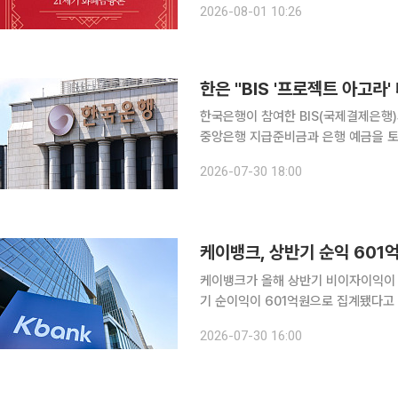
2026-08-01 10:26
(CBDC)가 부상한 지금, 화폐를 이
한은 "BIS '프로젝트 아고라
한국은행이 참여한 BIS(국제결제은행)의 
중앙은행 지급준비금과 은행 예금을 토큰화하는데 성공했다. 30
한 실거래 테스트를 통해 올해 5월 
2026-07-30 18:00
유사한 환경에서 안정적으로 가동될 수
케이뱅크, 상반기 순익 601
케이뱅크가 올해 상반기 비이자이익이 줄어들면서 순이
기 순이익이 601억원으로 집계됐다고 공시했
수신 잔액은 26조6000억원으로 집계
2026-07-30 16:00
금 감소에도 정기예금과 미성년자 대상