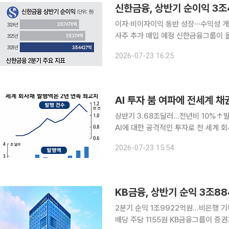
이자·비이자이익 동반 성장⋯수익성 
사주 추가 매입 예정 신한금융그룹이 올해 상반기 3조4000억원대 순이익을 기록하며 역대 최대 실
적을 경신했다. 순이자마진(NIM) 
2026-07-23 16:25
비이자·비은행 부문의 이익 기여도가 
AI 투자 붐 여파에 전세계 채
상반기 3.68조달러…전년비 10%↑
AI에 대한 공격적인 투자로 전 세계 
했다. 23일 일본 니혼게이자이신문(닛케이)은 영국 시장조사업체 LSEG 자료를 인용해 올해 상반
2026-07-23 15:54
기 기준 전 세계 회사채 발행액이 약 3
KB금융, 상반기 순익 3조8
2분기 순익 1조9922억원…비은행 기
배당 주당 1155원 KB금융그룹이 증권과 자산운용 등 비은행 계열사의 호조에 힘입어 반기 기준 역