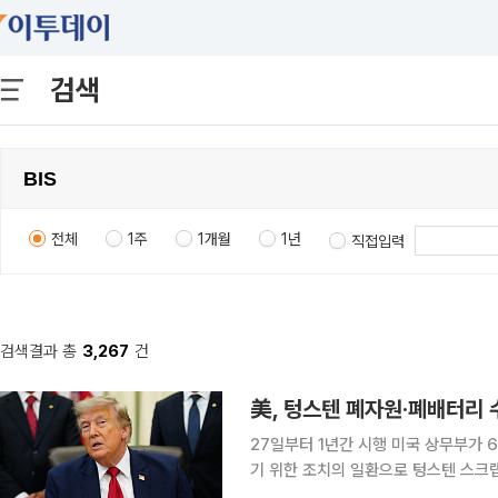
검색
전체
1주
1개월
1년
직접입력
검색결과 총
3,267
건
美, 텅스텐 폐자원·폐배터리 
27일부터 1년간 시행 미국 상무부가 6일(현지시간) 자국의 재활용 산업과 핵심광물 생산을 강화하
기 위한 조치의 일환으로 텅스텐 스
보도했다. 연방관보에 게재된 이번 명령은 27일부터 발효돼 1년간 시행된다고 상무부 산업안보국