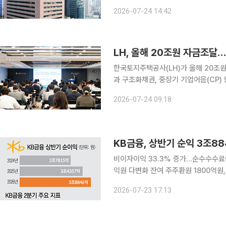
규모 일회성 비용에도 수수료이익이 약
2026-07-24 14:42
규모의 자사주 추가 매입·소각과 26.
LH, 올해 20조원 자금조달
한국토지주택공사(LH)가 올해 20조
과 구조화채권, 중장기 기업어음(CP) 등을 
요 투자기관을 대상으로 ‘2026년도 기업설명회
2026-07-24 09:18
융시장 변화에 대응하고 투자자 네트
KB금융, 상반기 순익 3조88
비이자이익 33.3% 증가…순수수수료이익
익원 다변화 잔여 주주환원 1800억원, 추가 자사주·결
한 비은행 부문의 성장에 힘입어 반기
2026-07-23 17:13
유지된 가운데 자본시장 호조로 수수료