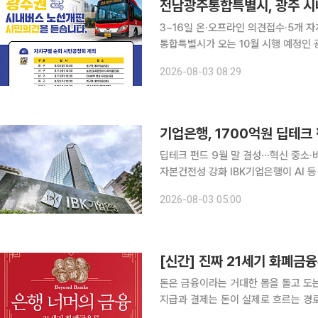
전남광주통합특별시, 광주 시
3~16일 온·오프라인 의견접수·5개 자치
통합특별시가 오는 10월 시행 예정인 
다. 3일 전남광주통합특별시에 따르면 특별시는 이날부터 16일까지 2주간 온·오프라인을 통해 시
2026-08-03 08:29
내버스 노선 개편안에 대한 시민 의견을
기업은행, 1700억원 딥테크
딥테크 펀드 9월 말 결성⋯혁신 중소
자본건전성 강화 IBK기업은행이 AI 등 미래 성장산업을 육성하기 위해 최대 1700억원 규모의 딥테
크 펀드를 조성한다. 하반기에는 40
2026-08-03 05:00
적정성을 안정적으로 유지하고 중소기업
[신간] 진짜 21세기 화폐금
돈은 금융이라는 거대한 몸을 돌고 도
지급과 결제는 돈이 실제로 흐르는 경로
에 가려졌던 지급 시스템을 금융사의