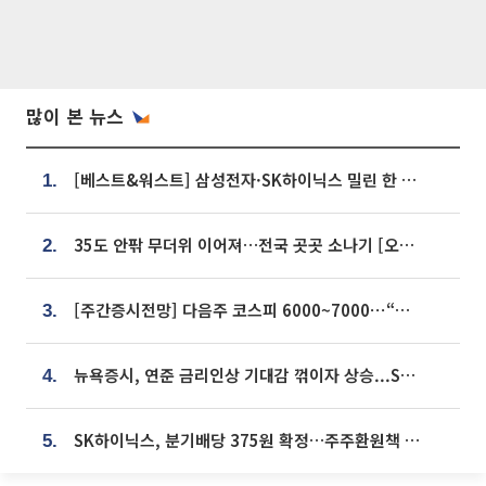
많이 본 뉴스
[베스트&워스트] 삼성전자·SK하이닉스 밀린 한 주…상상인증권은 85% 급등
1.
35도 안팎 무더위 이어져…전국 곳곳 소나기 [오늘 날씨]
2.
[주간증시전망] 다음주 코스피 6000~7000⋯“外人 수급은 정책이 변수”
3.
뉴욕증시, 연준 금리인상 기대감 꺾이자 상승...S&P500 사상 최고치 [종합]
4.
SK하이닉스, 분기배당 375원 확정…주주환원책 9월로 앞당겨 발표
5.