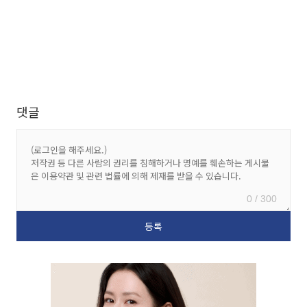
댓글
0 / 300