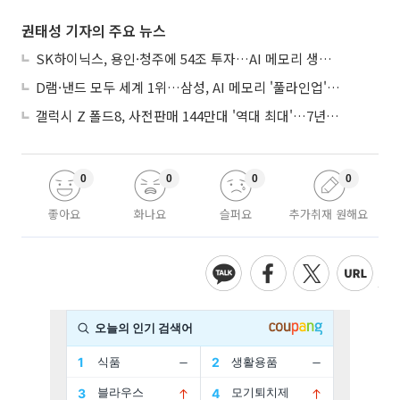
권태성 기자의 주요 뉴스
SK하이닉스, 용인·청주에 54조 투자…AI 메모리 생산기지 키운다
D램·낸드 모두 세계 1위…삼성, AI 메모리 '풀라인업'으로 승부
갤럭시 Z 폴드8, 사전판매 144만대 '역대 최대'…7년만에 갤노트10 기록 넘어
0
0
0
0
좋아요
화나요
슬퍼요
추가취재 원해요