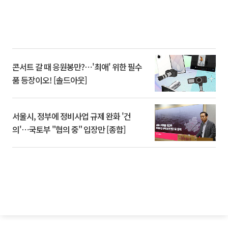
콘서트 갈 때 응원봉만?⋯'최애' 위한 필수
품 등장이오! [솔드아웃]
서울시, 정부에 정비사업 규제 완화 '건
의'⋯국토부 "협의 중" 입장만 [종합]