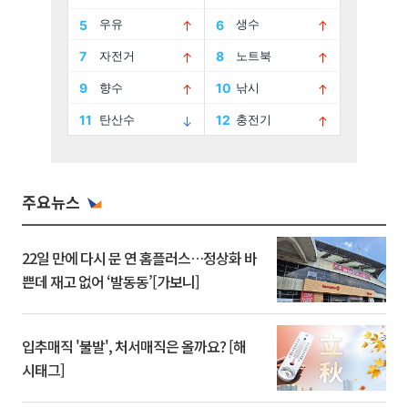
주요뉴스
22일 만에 다시 문 연 홈플러스…정상화 바
쁜데 재고 없어 ‘발동동’[가보니]
입추매직 '불발', 처서매직은 올까요? [해
시태그]