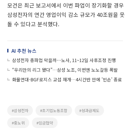
모건은 최근 보고서에서 이번 파업이 장기화할 경우
삼성전자의 연간 영업이익 감소 규모가 40조원을 웃
돌 수 있다고 분석했다.
AI 추천 뉴스
삼성전자 총파업 막을까⋯노사, 11~12일 사후조정 진행
“우리만의 리그 됐다”…삼성 노조, 이번엔 노노갈등 폭발
화물연대-BGF로지스 교섭 재개…4시간반 만에 '빈손' 종료
#삼성전자
#초기업노동조합
#성과급제도
#중노위
#임금협약