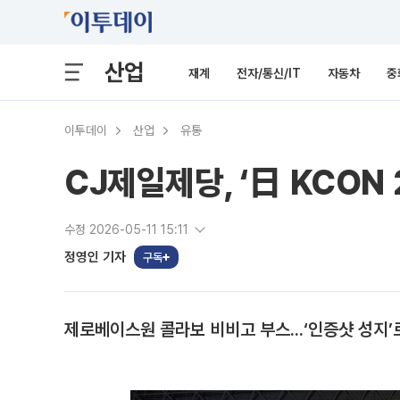
산업
재계
전자/통신/IT
자동차
중
이투데이
산업
유통
CJ제일제당, ‘日 KCON
수정 2026-05-11 15:11
정영인 기자
구독
제로베이스원 콜라보 비비고 부스...‘인증샷 성지’