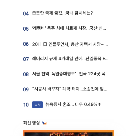
급등한 국제 금값…국내 금시세는?
04
‘레켐비’ 독주 치매 치료제 시장…국산 신약 등장하나
05
06
20대 日 인플루언서, 용산 자택서 사망⋯SNS 라방 중 숨져
레버리지 규제 4거래일 만에…단일종목 ETF 거래대금 '13분의 1' 급감
07
서울 전역 '폭염중대경보'…전국 224곳 폭염특보
08
“시공사 바꾸자” 계약 해지…소송전에 멈춰 선 정비사업
09
뉴욕증시 혼조… 다우 0.49%↑
10
속보
최신 영상