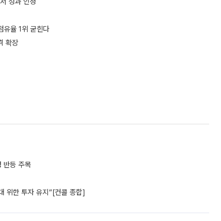
서 성과 인정
 점유율 1위 굳힌다
격 확장
성 반등 주목
대 위한 투자 유지”[컨콜 종합]