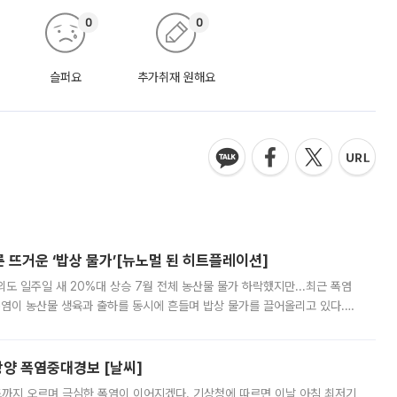
0
0
슬퍼요
추가취재 원해요
른 뜨거운 ‘밥상 물가’[뉴노멀 된 히트플레이션]
도 일주일 새 20%대 상승 7월 전체 농산물 물가 하락했지만...최근 폭염
폭염이 농산물 생육과 출하를 동시에 흔들며 밥상 물가를 끌어올리고 있다.
 아니라 오이와 참외, 브로콜리 가격까지 일주일 새 두 자릿수로 뛰었다.
양 폭염중대경보 [날씨]
도까지 오르며 극심한 폭염이 이어지겠다. 기상청에 따르면 이날 아침 최저기