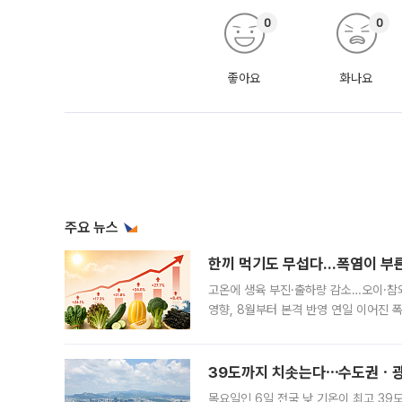
0
0
좋아요
화나요
주요 뉴스
한끼 먹기도 무섭다...폭염이 부
고온에 생육 부진·출하량 감소…오이·참외
영향, 8월부터 본격 반영 연일 이어진 
고온에 취약한 시금치와 상추 등 잎채소뿐
39도까지 치솟는다⋯수도권ㆍ광
목요일인 6일 전국 낮 기온이 최고 39