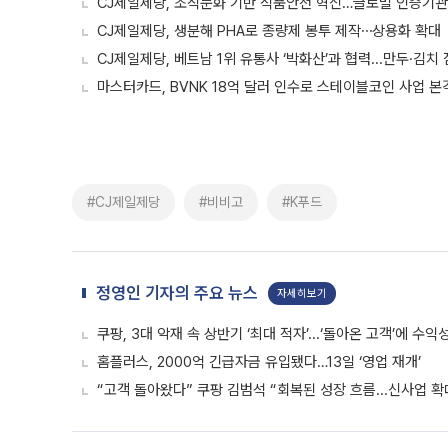
CJ제일제당, 조직문화 기반 식품안전 혁신…글로벌 인증기관
CJ제일제당, 생분해 PHA로 종량제 봉투 제작⋯상용화 확대
CJ제일제당, 베트남 1위 유통사 ‘박화산’과 협력...만두·김치
마스터카드, BVNK 18억 달러 인수로 스테이블코인 사업 본
#CJ제일제당
#비비고
#K푸드
정영인 기자의 주요 뉴스
자세히보기
쿠팡, 3대 악재 속 상반기 ‘최대 적자’...‘돌아온 고객’에 수익
홈플러스, 2000억 긴급자금 유입됐다…13일 ‘영업 재개’
“고객 돌아왔다” 쿠팡 김범석 “회복된 성장 흐름...신사업 확