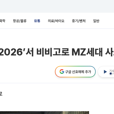
화학
항공/물류
유통
의료/바이오
중기/벤처
일반
 2026’서 비비고로 MZ세대 
기사
구글 선호매체 추가
로