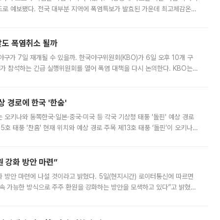
39도로 예보됐다. 전국 대부분 지역에 폭염특보가 발효된 가운데 최고체감온도
. 특히 폭염중대경보가 발표된 서울과 인천 강화ㆍ인천 북부ㆍ인천 남부, 경
말도 폭염취소 될까
구가 7일 재개될 수 있을까. 한국야구위원회(KBO)가 6일 오후 10개 구
 참석하는 긴급 실행위원회를 열어 폭염 대책을 다시 논의한다. KBO는
서 관람객과 선수단의 안전 위험 상황이 발생했다”며 5∼6일 예정됐던
상 경로에 한국 '한숨'
치는 오키나와 동쪽한국·일본·중국·미국 등 각국 기상청 태풍 '돌핀' 예상 경로
5호 태풍 '찬홈' 현재 위치와 예상 경로 주목 제13호 태풍 ‘돌핀’이 오키나와
 제15호 태풍 ‘찬홈’이 새로 발생했다. 한국과 일본뿐 아니라 중국
 강화 방안 마련”
 것이라고 밝혔다. 5일(현지시간) 로이터통신에 따르면
속 가능한 방식으로 주주 환원을 강화하는 방안을 모색하고 있다”고 밝혔다.
그러면서 자세한 내용은 “조만간 공개할 예정”이라고 덧붙였다. SK하이닉스도 로이터에 전달한 성명에서 “연