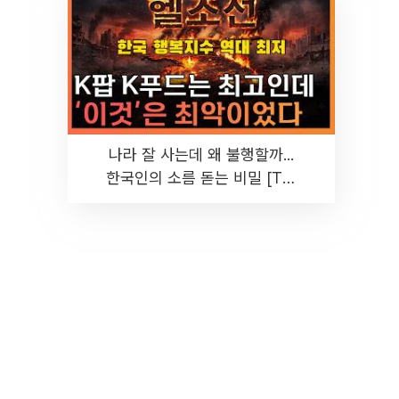
나라 잘 사는데 왜 불행할까...
한국인의 소름 돋는 비밀 [T같
은F]