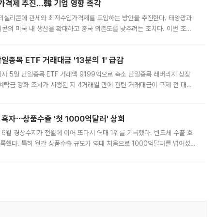
가격제 추진…韓 기업 영향 촉각
폴리실리콘에 관세와 최저수입가격제를 도입하는 방안을 추진한다. 태양광과
콘의 미국 내 생산을 확대하고 중국 의존도를 낮추려는 조치다. 이번 조처
쏠리고 있다. 5일(현지시간) 블룸버그통신에 따르면 미국 행정부 내에서는
종목 ETF 거래대금 '13분의 1' 급감
자 5일 단일종목 ETF 거래액 9199억으로 축소 단일종목 레버리지 상장
예탁금 강화 조치가 시행된 지 4거래일 만에 관련 거래대금이 규제 전 대비
거래소에 따르면 전날 코스피 시장 전체 거래대금은 25조2129억원을 기록
 흑자⋯상품수출 '첫 1000억달러' 상회
표 6월 경상수지가 전월에 이어 또다시 역대 1위를 기록했다. 반도체 수출 호
기록했다. 특히 월간 상품수출 규모가 역대 처음으로 1000억달러를 넘어섰
6월 국제수지(잠정)'에 따르면 6월 경상수지는 497억3000만달러 흑자로