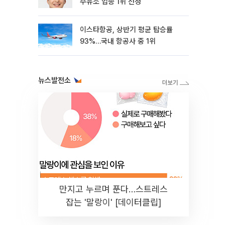
주유소 업종 1위 선정
이스타항공, 상반기 평균 탑승률
93%…국내 항공사 중 1위
뉴스발전소
만지고 누르며 푼다…스트레스
잡는 '말랑이' [데이터클립]