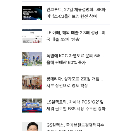
인크루트, 27일 채용설명회…SK하
이닉스·CJ올리브영·한전 참여
LF 아떼, 해외 매출 2.3배 성장…미
국 매출 42배 '껑충'
폭염에 KCC 차열도료 문의 5배…
올해 판매량 60% 증가
롯데리아, 싱가포르 2호점 개점…
서부 상권으로 영토 확장
LS일렉트릭, 차세대 PCS ‘G2’ 앞
세워 글로벌 ESS 시장 주도권 강화
GS칼텍스, 국가브랜드경쟁력지수