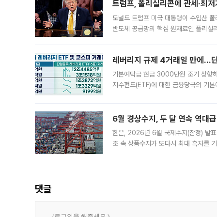
트럼프, 폴리실리콘에 관세·최저
도널드 트럼프 미국 대통령이 수입산 
반도체 공급망의 핵심 원재료인 폴리실리
로 한국 기업에 미칠 영향에도 관심이 
레버리지 규제 4거래일 만에…단일
기본예탁금 현금 3000만원 조기 상향하
지수펀드(ETF)에 대한 금융당국의 기본
13분의 1수준으로 급감했다. 6일 한국
한 가운데
6월 경상수지, 두 달 연속 역대급
한은, 2026년 6월 국제수지(잠정) 발
조 속 상품수지가 또다시 최대 흑자를 
다. 한국은행이 6일 발표한 '2026년 
집계됐다
댓글