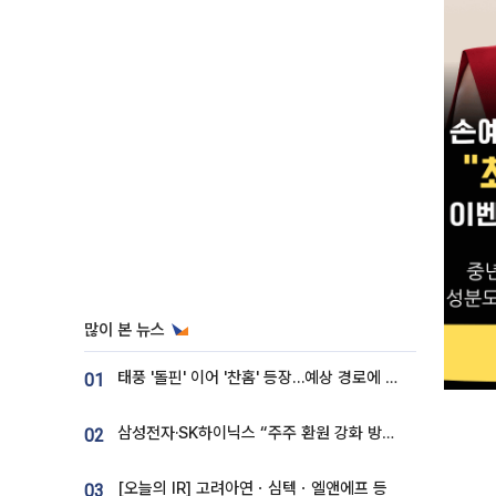
많이 본 뉴스
태풍 '돌핀' 이어 '찬홈' 등장…예상 경로에 한국 '한숨'
01
삼성전자·SK하이닉스 “주주 환원 강화 방안 마련”
02
[오늘의 IR] 고려아연ㆍ심텍ㆍ엘앤에프 등
03