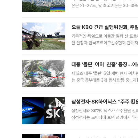
온은 21~27도, 낮 최고기온은 30~
는 35도 안팎까지 올라 매우 무덥겠다
기
오늘 KBO 긴급 실행위원회, 주
기록적인 폭염으로 이틀간 멈춰 선 프로야
단 단장과 한국프로야구선수협회 관계자가
5일 “최근 전국적으로 폭염이 지속되면
KBO리그와
태풍 '돌핀' 이어 '찬홈' 등장…예
제13호 태풍 ‘돌핀’ 6일 새벽 현재 위
는 중국 동부태풍 3개 동시 활동 중…제1
를 향해 서진하는 가운데 북서태평양에서는
삼성전자·SK하이닉스 “주주 환원
삼성전자와 SK하이닉스가 주주환원 강화 방안 마련에 나설
삼성전자는 로이터에 보낸 성명에서 “지