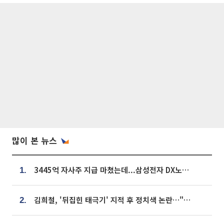
많이 본 뉴스
3445억 자사주 지급 마쳤는데...삼성전자 DX노조, 뒤늦은 '떼쓰기 집회'
1.
김희철, '뒤집힌 태극기' 지적 후 정치색 논란…"좌우 떠나 우리나라 국기"
2.