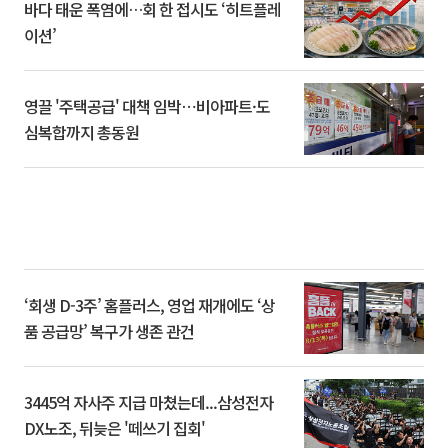
바다 태운 폭염에…회 한 접시도 ‘히트플레
이션’
영끌 '주택공급' 대책 임박⋯비아파트·도
심복합까지 총동원
‘회생 D-3주’ 홈플러스, 영업 재개에도 ‘상
품 공급망’ 복구가 생존 관건
3445억 자사주 지급 마쳤는데...삼성전자
DX노조, 뒤늦은 '떼쓰기 집회'