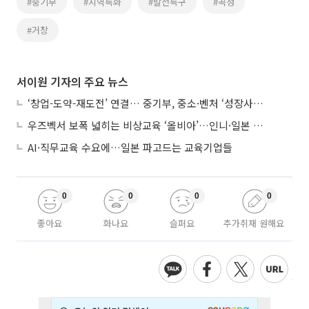
#중기부
#지역특화
#발전특구
#곡성
#거창
서이원 기자의 주요 뉴스
‘창업-도약-재도전’ 연결… 중기부, 중소·벤처 ‘성장사다리’ 짓는다
우즈벡서 보폭 넓히는 비상교육 ‘올비아’…인니·일본 진출 타진
AI·직무교육 수요에…일본 파고드는 교육기업들
0
0
0
0
좋아요
화나요
슬퍼요
추가취재 원해요