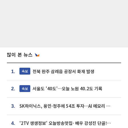
많이 본 뉴스
전북 완주 삼례읍 공장서 화재 발생
속보
1.
서울도 '40도'…오늘 노원 40.2도 기록
속보
2.
SK하이닉스, 용인·청주에 54조 투자…AI 메모리 생산기지 키운다
3.
'2TV 생생정보' 오늘방송맛집- 배우 강성진 단골! 쌀국수ㆍ푸팟퐁 커리 맛집 '블○○○'
4.