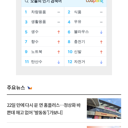
주요뉴스
22일 만에 다시 문 연 홈플러스…정상화 바
쁜데 재고 없어 ‘발동동’[가보니]