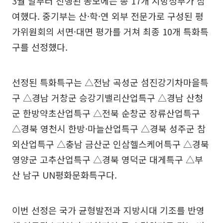
3월 말부터 진행된 공모에는 총 17개 지방정부가 참
여했다. 중기부는 산·학·연 외부 전문가로 구성된 평
가위원회의 서면·대면 평가를 거쳐 최종 10개 특화특
구를 선정했다.
선정된 특화특구는 △전남 곡성군 섬진강기차마을특
구 △경남 거창군 승강기밸리산업특구 △경남 산청
군 한방약초산업특구 △전북 순창군 장류산업특구
△경북 영천시 한방·마늘산업특구 △경북 성주군 참
외산업특구 △충남 금산군 인삼헬스케어특구 △경북
영양군 고추산업특구 △경북 영덕군 대게특구 △부
산 남구 UN평화문화특구다.
이번 선정은 국가 균형발전과 지방시대 기조를 반영