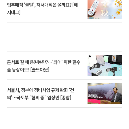
입추매직 '불발', 처서매직은 올까요? [해
시태그]
콘서트 갈 때 응원봉만?⋯'최애' 위한 필수
품 등장이오! [솔드아웃]
서울시, 정부에 정비사업 규제 완화 '건
의'⋯국토부 "협의 중" 입장만 [종합]