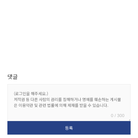
댓글
0 / 300