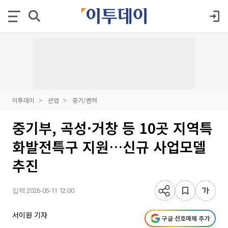
이투데이
산업
중기/벤처
중기부, 곡성·거창 등 10곳 지역특
화발전특구 지원…신규 사업모델
추진
입력 2026-05-11 12:00
서이원 기자
구글 선호매체 추가