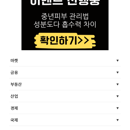
마켓
금융
부동산
산업
경제
국제