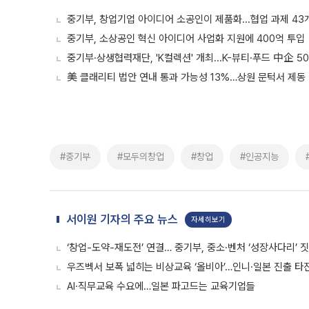
중기부, 창업기업 아이디어 소공인이 제품화...협업 과제 43
중기부, 소상공인 혁신 아이디어 사업화 지원에 400억 투입
중기부·상생협력재단, 'K컬렉션' 개최...K-뷰티·푸드 中企 5
美 클래리티 법안 연내 통과 가능성 13%…상원 문턱서 제동
#중기부
#모두의창업
#창업
#인공지능
서이원 기자의 주요 뉴스
자세히보기
‘창업-도약-재도전’ 연결… 중기부, 중소·벤처 ‘성장사다리’ 
우즈벡서 보폭 넓히는 비상교육 ‘올비아’…인니·일본 진출 타
AI·직무교육 수요에…일본 파고드는 교육기업들