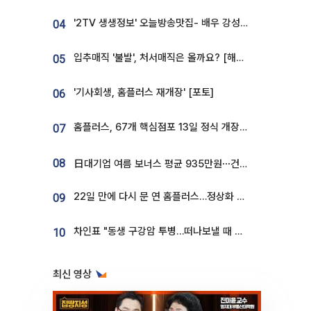
'2TV 생생정보' 오늘방송맛집- 배우 강성진 단골! 쌀국수ㆍ푸팟퐁 커리 맛집 '블○○○'
04
입추매직 '불발', 처서매직은 올까요? [해시태그]
05
'기사회생, 홈플러스 재개장' [포토]
06
홈플러스, 67개 핵심점포 13일 정식 개장…영업 재개 속도
07
08
日대기업 여름 보너스 평균 935만원⋯건설회사 1800만 넘어
22일 만에 다시 문 연 홈플러스…정상화 바쁜데 재고 없어 ‘발동동’[가보니]
09
차인표 "동생 구강암 투병…떠나보낼 때 가장 힘들었다”
10
최신 영상