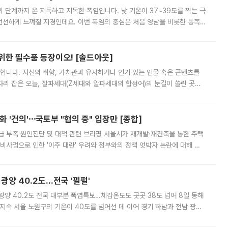
’의 단계까지 온 지독하고 지독한 폭염입니다. 낮 기온이 37~39도를 찍는 극
 선선하게 느껴질 지경인데요. 이번 폭염의 중심은 처음 영남을 비롯한 동쪽
 북서풍이 산맥을 넘어 영남 쪽으로 내려오면서 뜨겁고 건조해졌는데요.
 위한 필수품 등장이오! [솔드아웃]
합니다. 자신의 취향, 가치관과 유사하거나 인기 있는 인물 혹은 콘텐츠를
'가 자리 잡은 오늘, 잘파세대(Z세대와 알파세대의 합성어)의 눈길이 쏠린 곳은
리는 공연장. 응원봉만큼이나 눈에 띄는 게 있습니다. 공연이 시작되기
 '건의'⋯국토부 "협의 중" 입장만 [종합]
급 부족 원인진단 및 대책 관련 브리핑 서울시가 재개발·재건축을 통한 주택
비사업으로 인한 '이주 대란' 우려와 정부와의 정책 엇박자 논란에 대해 정
실장은 2031년까지 31만 가구 착공 목표에 차질이 없다는 입장이나,
·광양 40.2도…전국 '펄펄'
·광양 40.2도 전국 대부분 폭염특보…체감온도도 곳곳 38도 넘어 8일 동해
지속 서울 노원구의 기온이 40도를 넘어선 데 이어 경기 하남과 전남 광양
. 전국 대부분 지역에 폭염특보가 내려진 가운데 곳곳에서 39~40도 안팎