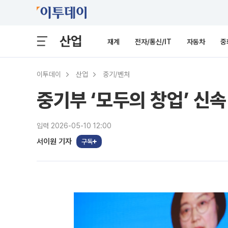
산업
재계
전자/통신/IT
자동차
중
이투데이
산업
중기/벤처
중기부 ‘모두의 창업’ 신속
입력 2026-05-10 12:00
서이원 기자
구독