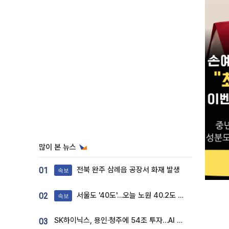
많이 본 뉴스
전북 완주 삼례읍 공장서 화재 발생
01
속보
서울도 '40도'…오늘 노원 40.2도 기록
02
속보
SK하이닉스, 용인·청주에 54조 투자…AI 메모리 생산기지 키운다
03