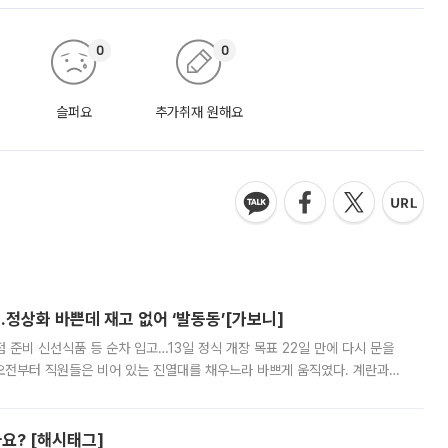
0
0
슬퍼요
추가취재 원해요
…정상화 바쁜데 재고 없어 ‘발동동’[가보니]
준비 신선식품 등 순차 입고…13일 정식 개장 목표 22일 만에 다시 문을
오전부터 직원들은 비어 있는 진열대를 채우느라 바쁘게 움직였다. 계란과
리를 잡기 시작했지만, 매장 곳곳엔 여전히 텅 빈 매대가 먼저 눈에 들어왔
까요? [해시태그]