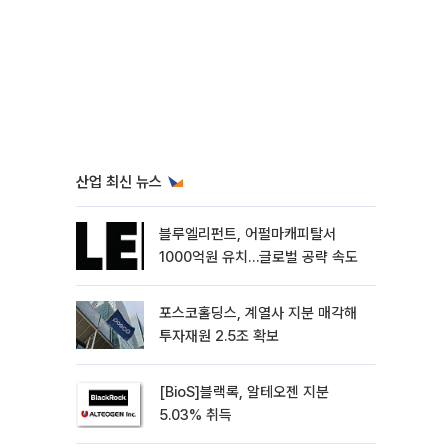
산업 최신 뉴스
블루엘리펀트, 어펄마캐피탈서
1000억원 유치…글로벌 공략 속도
포스코홀딩스, 계열사 지분 매각해
투자재원 2.5조 확보
[BioS]블랙록, 알테오젠 지분
5.03% 취득