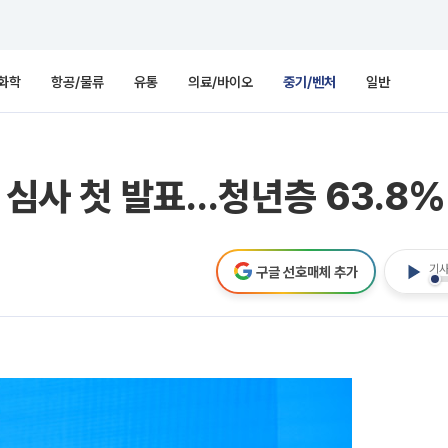
화학
항공/물류
유통
의료/바이오
중기/벤처
일반
 심사 첫 발표…청년층 63.8%
기사
구글 선호매체 추가