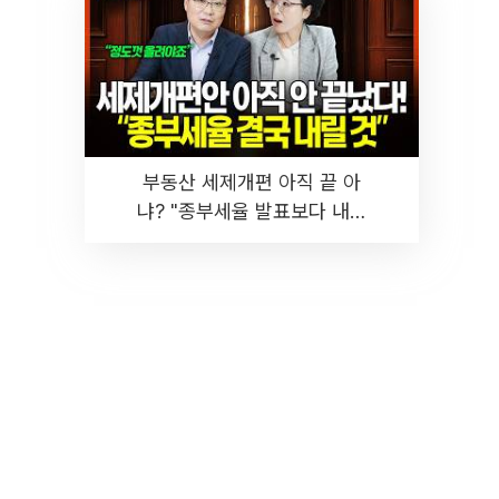
부동산 세제개편 아직 끝 아
냐? "종부세율 발표보다 내릴
것" 장기거주·양도세 전망 I 집
땅지성 I 김인만, 진미윤