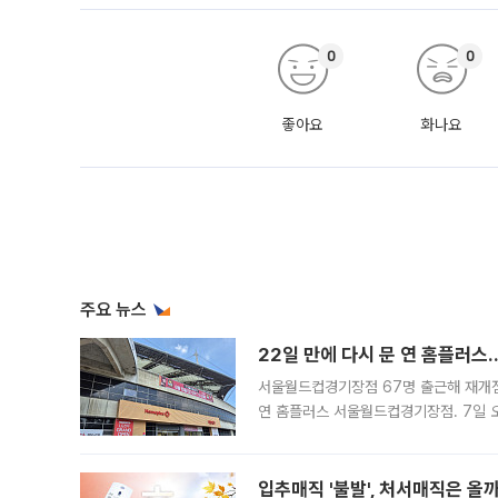
0
0
좋아요
화나요
주요 뉴스
22일 만에 다시 문 연 홈플러스
서울월드컵경기장점 67명 출근해 재개점 
연 홈플러스 서울월드컵경기장점. 7일 
우유, 과일 같은 신선식품이 차근차근 자
입추매직 '불발', 처서매직은 올