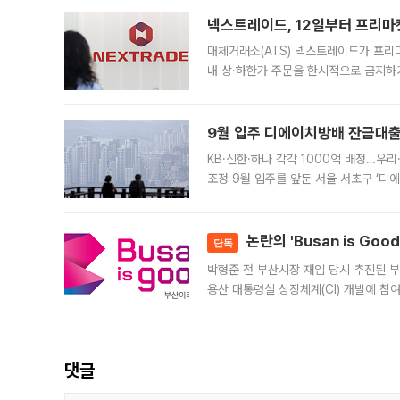
의 극심한
넥스트레이드, 12일부터 프리마
대체거래소(ATS) 넥스트레이드가 프리
내 상·하한가 주문을 한시적으로 금지하
가 체결 사례와 관련해 설명자료를 내고
9월 입주 디에이치방배 잔금대출
KB·신한·하나 각각 1000억 배정…우
조정 9월 입주를 앞둔 서울 서초구 ‘디
은행과 NH농협은행도 대출 취급을 검토
민은행
논란의 'Busan is Go
단독
박형준 전 부산시장 재임 당시 추진된 부산
용산 대통령실 상징체계(CI) 개발에 참
도시브랜드 사업이 공개 이후 시민 공감
댓글