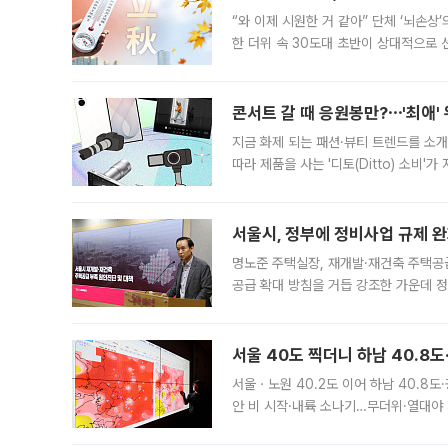
“와 이제 시원한 거 같아” 단체 ‘뇌손상
한 더위 속 30도대 초반이 상대적으로
지역에 있었습니다. 7월 말에는 서풍과
콘서트 갈 때 응원봉만?⋯'최애'
지금 화제 되는 패션·뷰티 트렌드를 소개
따라 제품을 사는 '디토(Ditto) 소비
어디일까요? 아이돌 콘서트 시작을 기다
서울시, 정부에 정비사업 규제 완화
명노준 주택실장, 재개발·재건축 주택공
공급 확대 방침을 거듭 강조한 가운데 정
면 반박하고 나섰다. 명노준 서울시 주택
서울 40도 찍더니 하남 40.8도
서울ㆍ노원 40.2도 이어 하남 40.8도
안 비 시작·내륙 소나기…무더위·열대야 
에서도 40도를 웃도는 기온이 관측됐다