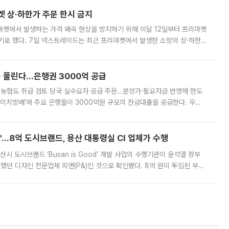
켓 상·하한가 주문 한시 금지
마켓에서 발생하는 가격 왜곡 현상을 방지하기 위해 이달 12일부터 프리마켓
기로 했다. 7일 넥스트레이드는 최근 프리마켓에서 발생한 소량의 상·하한
, 주문 오류로 인한 가격 급등락을 최소화하기 위한 비상 대응방안을 발표
 풀린다…은행권 3000억 공급
리·농협도 취급 검토 당국 실수요자 공급 주문…분양가·필요자금 반영해 한도
에이치방배’에 주요 은행들이 3000억원 규모의 잔금대출을 공급한다. 우리
하고 있어 향후 공급 규모가 늘어날 전망이다. 7일 금융권에 따르면 KB국
od'…8억 도시브랜드, 용산 대통령실 CI 업체가 수행
시 도시브랜드 ‘Busan is Good’ 개발 사업의 수행기관이 윤석열 정부
여했던 디자인 전문업체 피앤(P&)인 것으로 확인됐다. 8억 원이 투입된 부산
 부족과 디자인 정체성 논란에 휩싸였던 만큼, 사업 선정 과정과 결과물에