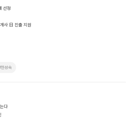
개 선정
0개사 日 진출 지원
#한성숙
짓는다
진