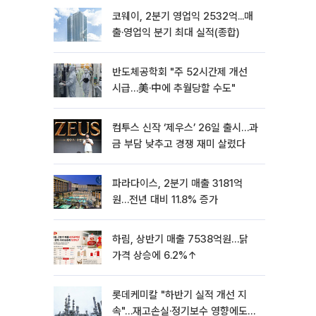
코웨이, 2분기 영업익 2532억...매
출·영업익 분기 최대 실적(종합)
반도체공학회 "주 52시간제 개선
시급…美·中에 추월당할 수도"
컴투스 신작 ‘제우스’ 26일 출시…과
금 부담 낮추고 경쟁 재미 살렸다
파라다이스, 2분기 매출 3181억
원…전년 대비 11.8% 증가
하림, 상반기 매출 7538억원…닭
가격 상승에 6.2%↑
롯데케미칼 "하반기 실적 개선 지
속"…재고손실·정기보수 영향에도