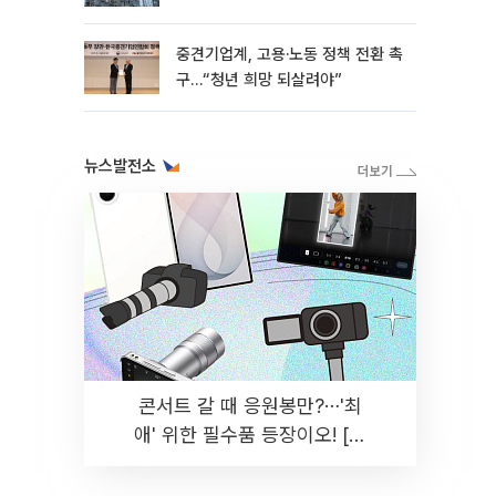
흑자 유지
중견기업계, 고용·노동 정책 전환 촉
구…“청년 희망 되살려야”
뉴스발전소
콘서트 갈 때 응원봉만?⋯'최
애' 위한 필수품 등장이오! [솔
드아웃]