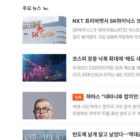
주요 뉴스
NXT 프리마켓서 SK하이닉스 또
SK하이닉스가 대체거래소(ATS) 넥스
일이 벌어졌다. 6일 금융투자업계에 따르
규장 종가보다 29.98% 내린 116만8
규시장과 달
코스피 장중 낙폭 확대에 '매도 사이
외국인이 2조8000억원 넘게 매도를 계
305.36포인트(4.63%) 내린 6292
중 한때 6550.94까지 오르기도 했으나
락하면서 유가증권
하마스 “네타냐후 합의안 거
단독
바셈 나임 하마스 정치국 고위 관리 본지
트럼프와 엇박자 10월 총선 앞두고 두 
원회(BOP)와 팔레스타인 무장단체 하마
반도체 날개 달고 날았다⋯'역대급