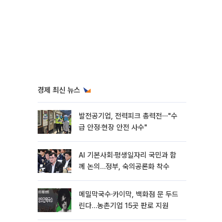
경제 최신 뉴스
발전공기업, 전력피크 총력전⋯"수
급 안정·현장 안전 사수"
AI 기본사회·평생일자리 국민과 함
께 논의…정부, 숙의공론화 착수
메밀막국수·카이막, 백화점 문 두드
린다…농촌기업 15곳 판로 지원