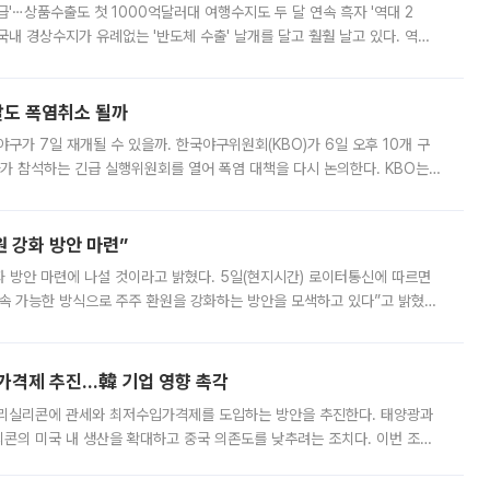
급'⋯상품수출도 첫 1000억달러대 여행수지도 두 달 연속 흑자 '역대 2
국내 경상수지가 유례없는 '반도체 수출' 날개를 달고 훨훨 날고 있다. 역대
경상수지 뿐 아니라 상반기 경상수지 흑자도 2000억달러에 근접하며 사상 최
말도 폭염취소 될까
구가 7일 재개될 수 있을까. 한국야구위원회(KBO)가 6일 오후 10개 구
 참석하는 긴급 실행위원회를 열어 폭염 대책을 다시 논의한다. KBO는
서 관람객과 선수단의 안전 위험 상황이 발생했다”며 5∼6일 예정됐던
 강화 방안 마련”
 것이라고 밝혔다. 5일(현지시간) 로이터통신에 따르면
속 가능한 방식으로 주주 환원을 강화하는 방안을 모색하고 있다”고 밝혔다.
그러면서 자세한 내용은 “조만간 공개할 예정”이라고 덧붙였다. SK하이닉스도 로이터에 전달한 성명에서 “연
가격제 추진…韓 기업 영향 촉각
폴리실리콘에 관세와 최저수입가격제를 도입하는 방안을 추진한다. 태양광과
콘의 미국 내 생산을 확대하고 중국 의존도를 낮추려는 조치다. 이번 조처
쏠리고 있다. 5일(현지시간) 블룸버그통신에 따르면 미국 행정부 내에서는