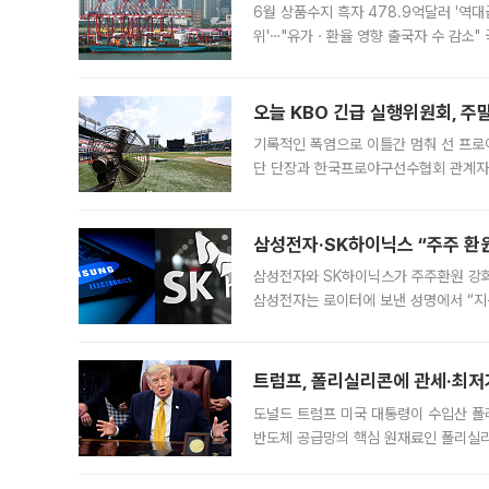
6월 상품수지 흑자 478.9억달러 '역대
위'⋯"유가ㆍ환율 영향 출국자 수 감소" 
급 수출 호조가 매달 이어지면서 6월 
대 기
오늘 KBO 긴급 실행위원회, 주
기록적인 폭염으로 이틀간 멈춰 선 프로야
단 단장과 한국프로야구선수협회 관계자가
5일 “최근 전국적으로 폭염이 지속되면
KBO리그와
삼성전자·SK하이닉스 “주주 환원
삼성전자와 SK하이닉스가 주주환원 강화 방안 마련에 나설
삼성전자는 로이터에 보낸 성명에서 “지
트럼프, 폴리실리콘에 관세·최저
도널드 트럼프 미국 대통령이 수입산 
반도체 공급망의 핵심 원재료인 폴리실리
로 한국 기업에 미칠 영향에도 관심이 