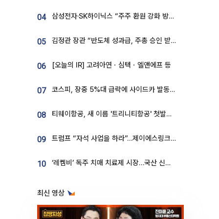
삼성전자·SK하이닉스 “주주 환원 강화 방안 마련”
04
김정관 장관 “반도체 성과급, 주총 승인 받도록”…상법·자본시장법 개정 시사
05
[오늘의 IR] 고려아연ㆍ심텍ㆍ엘앤에프 등
06
코스피, 장중 5%대 급락에 사이드카 발동…삼성·SK 동반 폭락
07
티웨이항공, 새 이름 '트리니티항공' 첫발…SSC 전략 본격화
08
트럼프 “자석 사업을 하라”…제이에스링크, 비중국 영구자석 공급망 구축 속도
09
‘레켐비’ 독주 치매 치료제 시장…국산 신약 등장하나
10
최신 영상