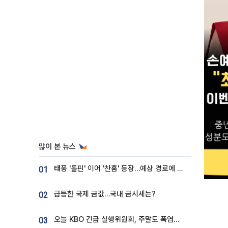
많이 본 뉴스
태풍 '돌핀' 이어 '찬홈' 등장…예상 경로에 한국 '한숨'
01
급등한 국제 금값…국내 금시세는?
02
오늘 KBO 긴급 실행위원회, 주말도 폭염취소 될까
03