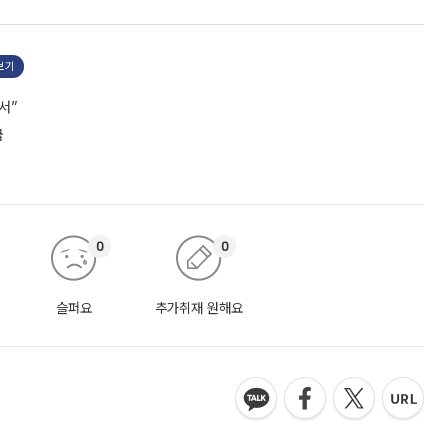
보기
서”
급
0
0
슬퍼요
추가취재 원해요