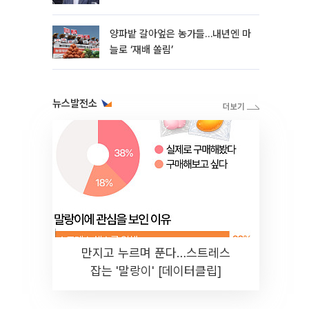
양파밭 갈아엎은 농가들…내년엔 마
늘로 ‘재배 쏠림’
뉴스발전소
만지고 누르며 푼다…스트레스
잡는 '말랑이' [데이터클립]