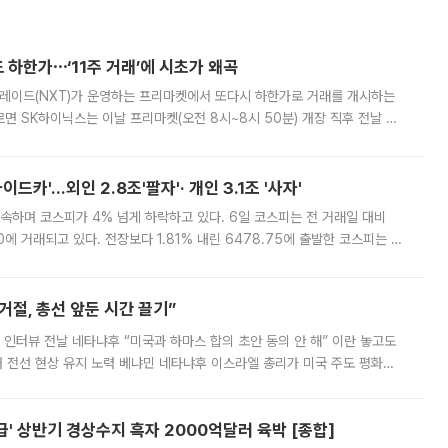
 하한가⋯‘11주 거래’에 시초가 왜곡
트레이드(NXT)가 운영하는 프리마켓에서 또다시 하한가로 거래를 개시하는
면 SK하이닉스는 이날 프리마켓(오전 8시~8시 50분) 개장 직후 전날 정
000원에 거래됐다. 거래량은 11주에 불과했으나, 최초 가격 결정이 기존 정
드카'…외인 2.8조'팔자'· 개인 3.1조 '사자'
속하며 코스피가 4% 넘게 하락하고 있다. 6일 코스피는 전 거래일 대비
.90에 거래되고 있다. 전장보다 1.81% 내린 6478.75에 출발한 코스피는 장
 6238.32까지 밀리기도 했다. 이날 오전 한때 코스피는 장중 5% 넘게 폭
절, 총선 앞둔 시간 끌기”
 인터뷰 전날 네타냐후 “미국과 하마스 합의 초안 동의 안 해” 이란 놓고도
개 전선 현상 유지 노력 베냐민 네타냐후 이스라엘 총리가 미국 주도 평화위
스 간 무장해제 합의안을 반대한 지 하루 만에 하마스 정치국 고위 관리
' 상반기 경상수지 흑자 2000억달러 육박 [종합]