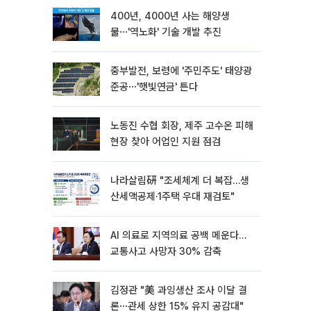
400년, 4000년 사는 해양생
물⋯'역노화' 기술 개발 추진
중부발전, 보령에 '주민주도' 태양광
준공⋯'햇빛연금' 튼다
노동진 수협 회장, 제주 고수온 피해
현장 찾아 어업인 지원 점검
나라살림硏 "조세체계 더 복잡…생
산세액공제·1주택 우대 재검토"
AI 의료로 지역의료 공백 메운다…
교통사고 사망자 30% 감축
김정관 "美 과잉생산 조사 이달 결
론⋯관세 상한 15% 유지 공감대"