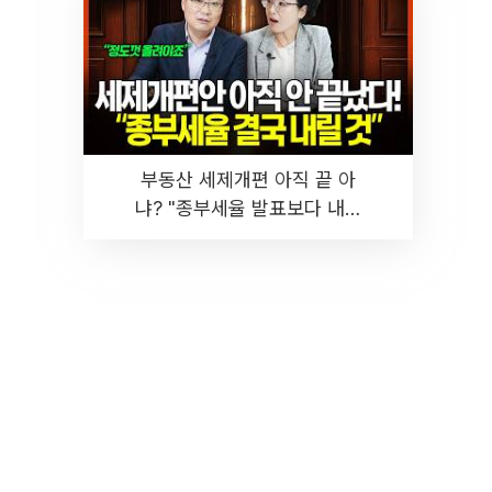
부동산 세제개편 아직 끝 아
냐? "종부세율 발표보다 내릴
것" 장기거주·양도세 전망 I 집
땅지성 I 김인만, 진미윤