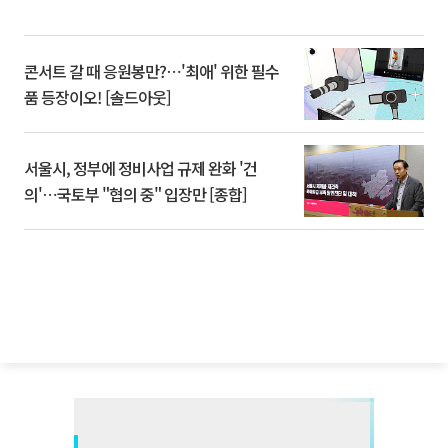
콘서트 갈 때 응원봉만?⋯'최애' 위한 필수
품 등장이오! [솔드아웃]
서울시, 정부에 정비사업 규제 완화 '건
의'⋯국토부 "협의 중" 입장만 [종합]