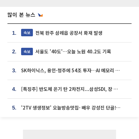
많이 본 뉴스
전북 완주 삼례읍 공장서 화재 발생
속보
1.
서울도 '40도'…오늘 노원 40.2도 기록
속보
2.
SK하이닉스, 용인·청주에 54조 투자…AI 메모리 생산기지 키운다
3.
[특징주] 반도체 온기 탄 2차전지...삼성SDI, 장 초반 7% 넘게 껑충
4.
'2TV 생생정보' 오늘방송맛집- 배우 강성진 단골! 쌀국수ㆍ푸팟퐁 커리 맛집 '블○○○'
5.