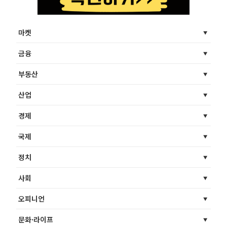
마켓
금융
부동산
산업
경제
국제
정치
사회
오피니언
문화·라이프