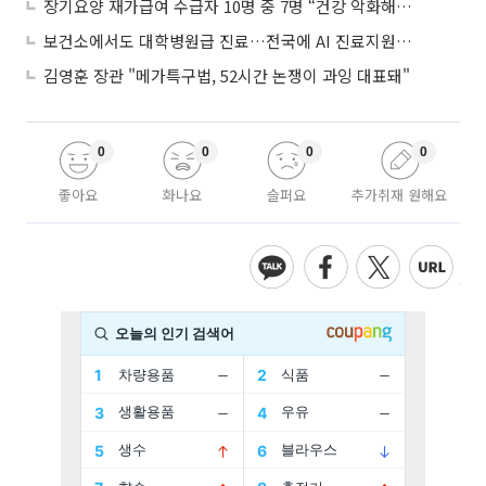
장기요양 재가급여 수급자 10명 중 7명 “건강 악화해도 집에서”
보건소에서도 대학병원급 진료…전국에 AI 진료지원도구 보급
김영훈 장관 "메가특구법, 52시간 논쟁이 과잉 대표돼"
0
0
0
0
좋아요
화나요
슬퍼요
추가취재 원해요