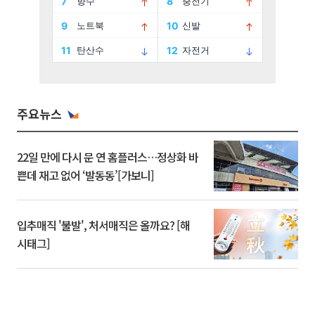
주요뉴스
22일 만에 다시 문 연 홈플러스…정상화 바
쁜데 재고 없어 ‘발동동’[가보니]
입추매직 '불발', 처서매직은 올까요? [해
시태그]