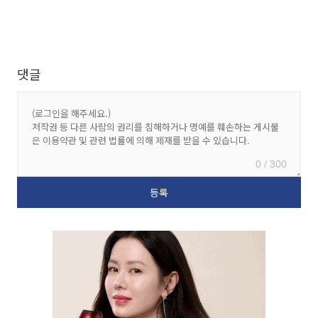
댓글
0 / 300