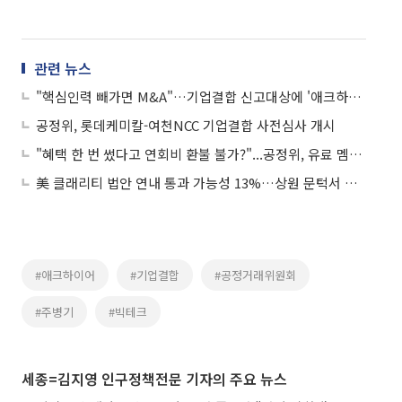
관련 뉴스
"핵심인력 빼가면 M&A"…기업결합 신고대상에 '애크하이어' 연내 포함
공정위, 롯데케미칼-여천NCC 기업결합 사전심사 개시
"혜택 한 번 썼다고 연회비 환불 불가?"...공정위, 유료 멤버십 불공정 약관 시정
美 클래리티 법안 연내 통과 가능성 13%…상원 문턱서 제동
#애크하이어
#기업결합
#공정거래위원회
#주병기
#빅테크
세종=김지영 인구정책전문 기자의 주요 뉴스