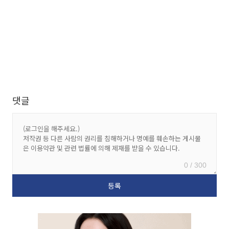
댓글
0 / 300