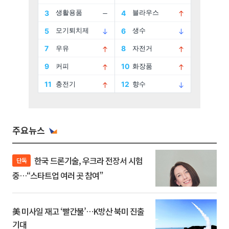
주요뉴스
한국 드론기술, 우크라 전장서 시험
단독
중…“스타트업 여러 곳 참여”
美 미사일 재고 ‘빨간불’…K방산 북미 진출
기대