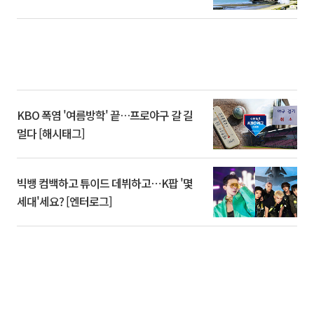
KBO 폭염 '여름방학' 끝…프로야구 갈 길
멀다 [해시태그]
빅뱅 컴백하고 튜이드 데뷔하고⋯K팝 '몇
세대'세요? [엔터로그]