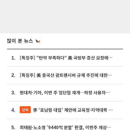
많이 본 뉴스
[특징주] “탄약 부족하다“ 美 국방부 증산 요청에⋯국내 방산주 급등세
1.
[특징주] 美 중국산 광트랜시버 규제 추진에 대한광통신 등 광통신株 강세
2.
현대차·기아, 이번 주 임단협 재개…하청 사용자성 재심도 ‘변수’
3.
李 ‘호남형 대입’ 제안에 교육청·지역대학 서·논술형 입시 연계 '착수'
단독
4.
최태원·노소영 '9440억 분할' 판결, 이번주 재상고 여부 주목
5.