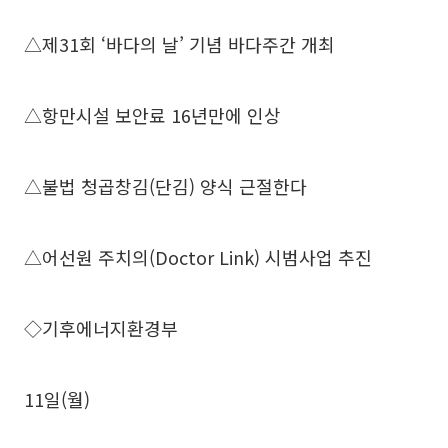
△제31회 ‘바다의 날’ 기념 바다주간 개최
△항만시설 보안료 16년만에 인상
△불법 청곱창김(단김) 양식 근절한다
△어선원 주치의(Doctor Link) 시범사업 추진
◇기후에너지환경부
11일(월)