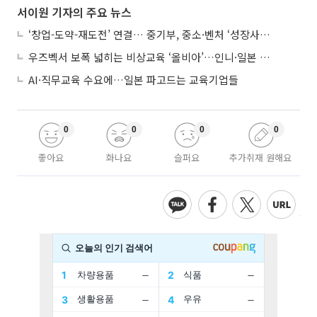
서이원 기자의 주요 뉴스
‘창업-도약-재도전’ 연결… 중기부, 중소·벤처 ‘성장사다리’ 짓는다
우즈벡서 보폭 넓히는 비상교육 ‘올비아’…인니·일본 진출 타진
AI·직무교육 수요에…일본 파고드는 교육기업들
0
0
0
0
좋아요
화나요
슬퍼요
추가취재 원해요