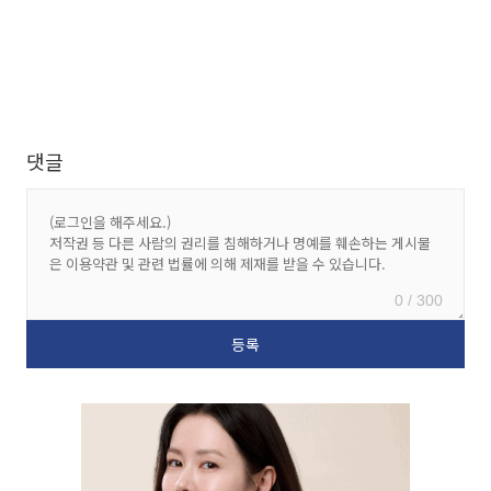
댓글
0 / 300