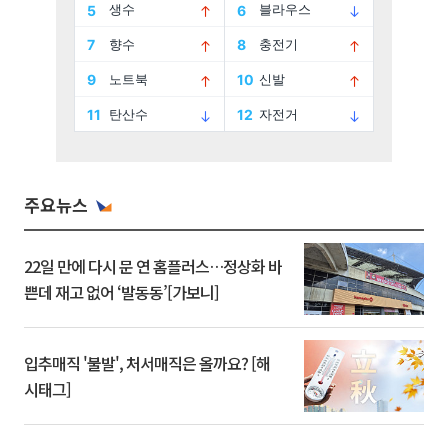
주요뉴스
22일 만에 다시 문 연 홈플러스…정상화 바
쁜데 재고 없어 ‘발동동’[가보니]
입추매직 '불발', 처서매직은 올까요? [해
시태그]