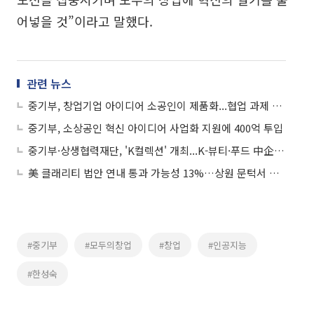
어넣을 것”이라고 말했다.
관련 뉴스
중기부, 창업기업 아이디어 소공인이 제품화...협업 과제 43개 선정
중기부, 소상공인 혁신 아이디어 사업화 지원에 400억 투입
중기부·상생협력재단, 'K컬렉션' 개최...K-뷰티·푸드 中企 50개사 日 진출 지원
美 클래리티 법안 연내 통과 가능성 13%…상원 문턱서 제동
#중기부
#모두의창업
#창업
#인공지능
#한성숙