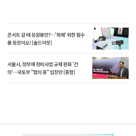
콘서트 갈 때 응원봉만?⋯'최애' 위한 필수
품 등장이오! [솔드아웃]
서울시, 정부에 정비사업 규제 완화 '건
의'⋯국토부 "협의 중" 입장만 [종합]