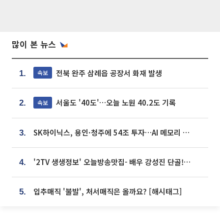
많이 본 뉴스
전북 완주 삼례읍 공장서 화재 발생
속보
1.
서울도 '40도'…오늘 노원 40.2도 기록
속보
2.
SK하이닉스, 용인·청주에 54조 투자…AI 메모리 생산기지 키운다
3.
'2TV 생생정보' 오늘방송맛집- 배우 강성진 단골! 쌀국수ㆍ푸팟퐁 커리 맛집 '블○○○'
4.
입추매직 '불발', 처서매직은 올까요? [해시태그]
5.