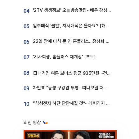
'2TV 생생정보' 오늘방송맛집- 배우 강성진 단골! 쌀국수ㆍ푸팟퐁 커리 맛집 '블○○○'
04
입추매직 '불발', 처서매직은 올까요? [해시태그]
05
22일 만에 다시 문 연 홈플러스…정상화 바쁜데 재고 없어 ‘발동동’[가보니]
06
'기사회생, 홈플러스 재개장' [포토]
07
08
日대기업 여름 보너스 평균 935만원⋯건설회사 1800만 넘어
차인표 "동생 구강암 투병…떠나보낼 때 가장 힘들었다”
09
“삼성전자 하단 단단해질 것”⋯레버리지 규제에 쏠림 완화 [찐코노미]
10
최신 영상