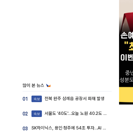
많이 본 뉴스
전북 완주 삼례읍 공장서 화재 발생
01
속보
서울도 '40도'…오늘 노원 40.2도 기록
02
속보
SK하이닉스, 용인·청주에 54조 투자…AI 메모리 생산기지 키운다
03