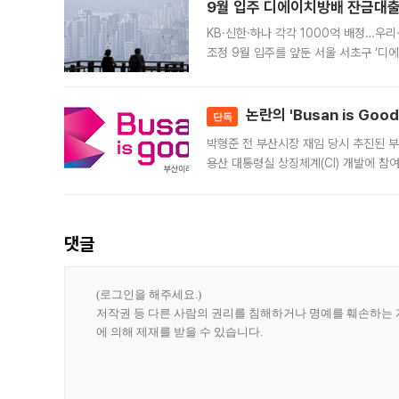
9월 입주 디에이치방배 잔금대출
KB·신한·하나 각각 1000억 배정…우
조정 9월 입주를 앞둔 서울 서초구 ‘디
은행과 NH농협은행도 대출 취급을 검토
민은행
논란의 'Busan is Go
단독
박형준 전 부산시장 재임 당시 추진된 부산
용산 대통령실 상징체계(CI) 개발에 참
도시브랜드 사업이 공개 이후 시민 공감
댓글