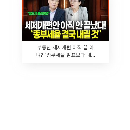
부동산 세제개편 아직 끝 아
냐? "종부세율 발표보다 내릴
것" 장기거주·양도세 전망 I 집
땅지성 I 김인만, 진미윤