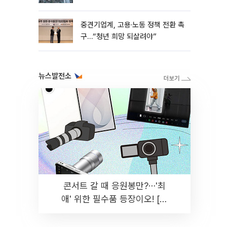
흑자 유지
중견기업계, 고용·노동 정책 전환 촉
구…“청년 희망 되살려야”
뉴스발전소
콘서트 갈 때 응원봉만?⋯'최
애' 위한 필수품 등장이오! [솔
드아웃]