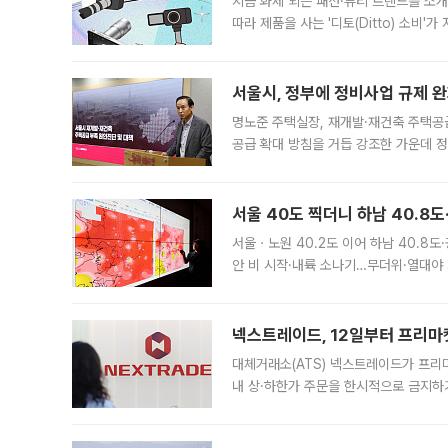
지금 화제 되는 패션·뷰티 트렌드를 소개
따라 제품을 사는 '디토(Ditto) 소비
어디일까요? 아이돌 콘서트 시작을 기다
서울시, 정부에 정비사업 규제 완화
명노준 주택실장, 재개발·재건축 주택공
공급 확대 방침을 거듭 강조한 가운데 정
면 반박하고 나섰다. 명노준 서울시 주택
서울 40도 찍더니 하남 40.8도
서울ㆍ노원 40.2도 이어 하남 40.8도
안 비 시작·내륙 소나기…무더위·열대야 
에서도 40도를 웃도는 기온이 관측됐다
의 극심한
넥스트레이드, 12일부터 프리마
대체거래소(ATS) 넥스트레이드가 프리
내 상·하한가 주문을 한시적으로 금지하
가 체결 사례와 관련해 설명자료를 내고