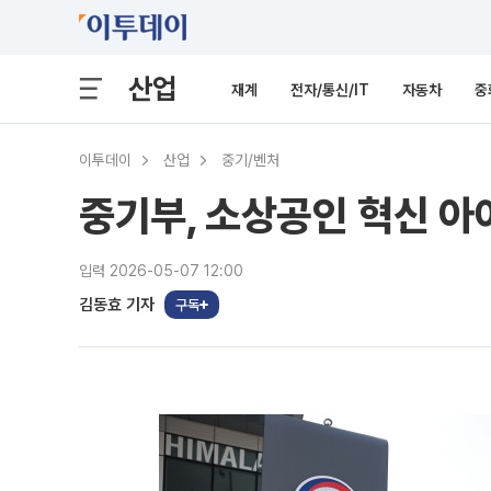
산업
재계
전자/통신/IT
자동차
중
이투데이
산업
중기/벤처
중기부, 소상공인 혁신 아
입력 2026-05-07 12:00
김동효 기자
구독