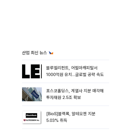
산업 최신 뉴스
블루엘리펀트, 어펄마캐피탈서
1000억원 유치…글로벌 공략 속도
포스코홀딩스, 계열사 지분 매각해
투자재원 2.5조 확보
[BioS]블랙록, 알테오젠 지분
5.03% 취득