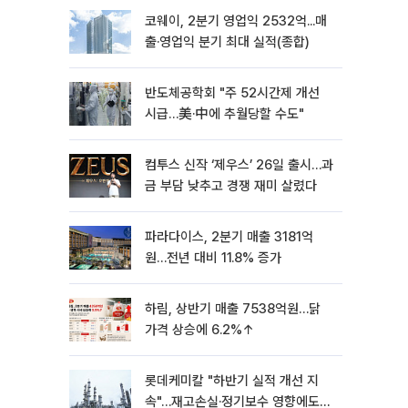
코웨이, 2분기 영업익 2532억...매
출·영업익 분기 최대 실적(종합)
반도체공학회 "주 52시간제 개선
시급…美·中에 추월당할 수도"
컴투스 신작 ‘제우스’ 26일 출시…과
금 부담 낮추고 경쟁 재미 살렸다
파라다이스, 2분기 매출 3181억
원…전년 대비 11.8% 증가
하림, 상반기 매출 7538억원…닭
가격 상승에 6.2%↑
롯데케미칼 "하반기 실적 개선 지
속"…재고손실·정기보수 영향에도