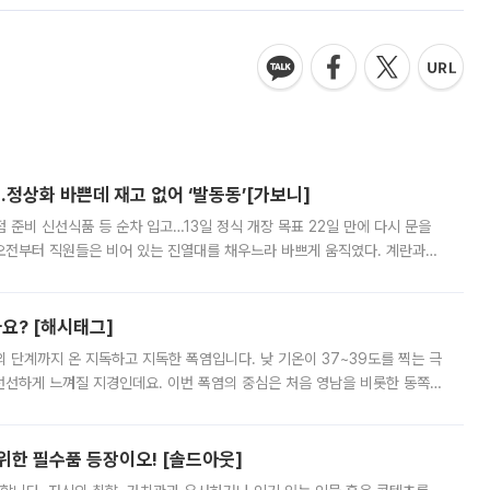
…정상화 바쁜데 재고 없어 ‘발동동’[가보니]
준비 신선식품 등 순차 입고…13일 정식 개장 목표 22일 만에 다시 문을
오전부터 직원들은 비어 있는 진열대를 채우느라 바쁘게 움직였다. 계란과
리를 잡기 시작했지만, 매장 곳곳엔 여전히 텅 빈 매대가 먼저 눈에 들어왔
까요? [해시태그]
’의 단계까지 온 지독하고 지독한 폭염입니다. 낮 기온이 37~39도를 찍는 극
 선선하게 느껴질 지경인데요. 이번 폭염의 중심은 처음 영남을 비롯한 동쪽
 북서풍이 산맥을 넘어 영남 쪽으로 내려오면서 뜨겁고 건조해졌는데요.
 위한 필수품 등장이오! [솔드아웃]