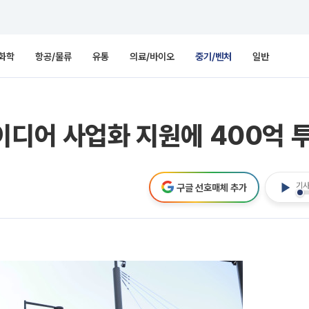
화학
항공/물류
유통
의료/바이오
중기/벤처
일반
이디어 사업화 지원에 400억 
기사
구글 선호매체 추가