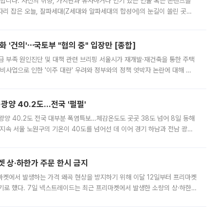
합니다. 자신의 취향, 가치관과 유사하거나 인기 있는 인물 혹은 콘텐츠를
'가 자리 잡은 오늘, 잘파세대(Z세대와 알파세대의 합성어)의 눈길이 쏠린 곳은
리는 공연장. 응원봉만큼이나 눈에 띄는 게 있습니다. 공연이 시작되기
 '건의'⋯국토부 "협의 중" 입장만 [종합]
급 부족 원인진단 및 대책 관련 브리핑 서울시가 재개발·재건축을 통한 주택
비사업으로 인한 '이주 대란' 우려와 정부와의 정책 엇박자 논란에 대해 정
실장은 2031년까지 31만 가구 착공 목표에 차질이 없다는 입장이나,
·광양 40.2도…전국 '펄펄'
·광양 40.2도 전국 대부분 폭염특보…체감온도도 곳곳 38도 넘어 8일 동해
지속 서울 노원구의 기온이 40도를 넘어선 데 이어 경기 하남과 전남 광양
. 전국 대부분 지역에 폭염특보가 내려진 가운데 곳곳에서 39~40도 안팎
켓 상·하한가 주문 한시 금지
마켓에서 발생하는 가격 왜곡 현상을 방지하기 위해 이달 12일부터 프리마켓
기로 했다. 7일 넥스트레이드는 최근 프리마켓에서 발생한 소량의 상·하한
, 주문 오류로 인한 가격 급등락을 최소화하기 위한 비상 대응방안을 발표