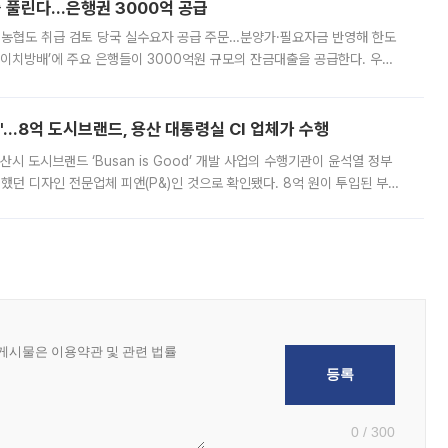
 풀린다…은행권 3000억 공급
리·농협도 취급 검토 당국 실수요자 공급 주문…분양가·필요자금 반영해 한도
에이치방배’에 주요 은행들이 3000억원 규모의 잔금대출을 공급한다. 우리
하고 있어 향후 공급 규모가 늘어날 전망이다. 7일 금융권에 따르면 KB국
od'…8억 도시브랜드, 용산 대통령실 CI 업체가 수행
시 도시브랜드 ‘Busan is Good’ 개발 사업의 수행기관이 윤석열 정부
여했던 디자인 전문업체 피앤(P&)인 것으로 확인됐다. 8억 원이 투입된 부산
 부족과 디자인 정체성 논란에 휩싸였던 만큼, 사업 선정 과정과 결과물에
0 / 300