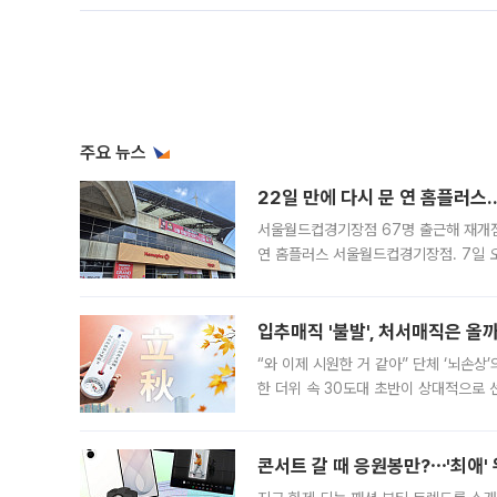
주요 뉴스
22일 만에 다시 문 연 홈플러스
서울월드컵경기장점 67명 출근해 재개점 
연 홈플러스 서울월드컵경기장점. 7일 
우유, 과일 같은 신선식품이 차근차근 자
입추매직 '불발', 처서매직은 올
“와 이제 시원한 거 같아” 단체 ‘뇌손상
한 더위 속 30도대 초반이 상대적으로
지역에 있었습니다. 7월 말에는 서풍과
콘서트 갈 때 응원봉만?⋯'최애'