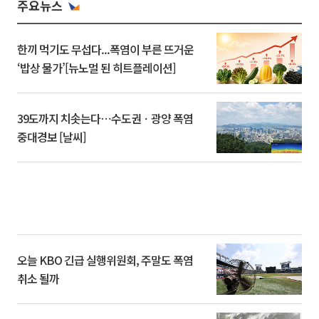
주요뉴스
한끼 먹기도 무섭다...폭염이 부른 뜨거운
‘밥상 물가’[뉴노멀 된 히트플레이션]
39도까지 치솟는다⋯수도권ㆍ광양 폭염
중대경보 [날씨]
오늘 KBO 긴급 실행위원회, 주말도 폭염
취소 될까