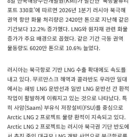
8일 한국해양수산개발원(KMI)가 발간한 ‘북방물류리
포트 330호’에 따르면 2026년 1분기 러시아 북극해
권역 항만 화물 처리량은 2420만 톤으로 지난해 같은
기간보다 12.2% 증가했다. LNG와 원자재 관련 화물
증가가 주요 배경으로 꼽혔다. 같은 기간 극동 권역
물동량도 6020만 톤으로 10.6% 늘었다.
러시아는 북극항로 기반 LNG 수출 확대에도 속도를
내고 있다. 무르만스크 해역과 콜라반도 우라만 일대
에서는 쇄빙 LNG 운반선과 일반 LNG 운반선 간 환적
작업이 활발하게 이뤄지고 있는 것으로 나타났다. 특
히 사암(Saam) 부유식 저장설비(FSU)를 중심으로
Arctic LNG 2 프로젝트 물량 환적이 지속되고 있다.
Arctic LNG 2 프로젝트는 러시아 북극권 기단 반도에
서 추진 중인 대규모 LNG 개발 사업으로 북극항로를