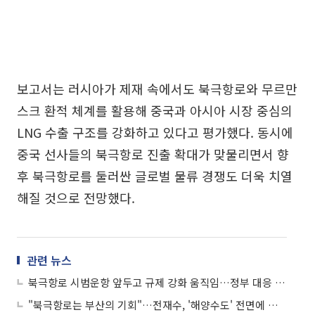
보고서는 러시아가 제재 속에서도 북극항로와 무르만
스크 환적 체계를 활용해 중국과 아시아 시장 중심의
LNG 수출 구조를 강화하고 있다고 평가했다. 동시에
중국 선사들의 북극항로 진출 확대가 맞물리면서 향
후 북극항로를 둘러싼 글로벌 물류 경쟁도 더욱 치열
해질 것으로 전망했다.
관련 뉴스
북극항로 시범운항 앞두고 규제 강화 움직임…정부 대응 전략 '시급'
"북극항로는 부산의 기회"…전재수, '해양수도' 전면에 걸고 정책 승부수