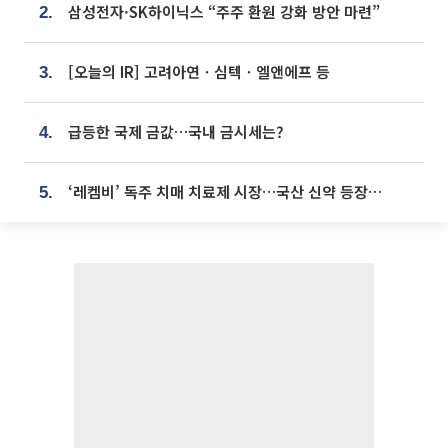
삼성전자·SK하이닉스 “주주 환원 강화 방안 마련”
2.
[오늘의 IR] 고려아연ㆍ심텍ㆍ엘앤에프 등
3.
급등한 국제 금값…국내 금시세는?
4.
‘레켐비’ 독주 치매 치료제 시장…국산 신약 등장하나
5.