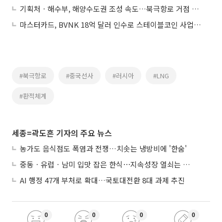
기획처ㆍ해수부, 해양수도권 조성 속도…북극항로 거점 전략 본격화
마스터카드, BVNK 18억 달러 인수로 스테이블코인 사업 본격 확장
#북극항로
#중국선사
#러시아
#LNG
#환적체계
세종=곽도흔 기자의 주요 뉴스
농가도 음식점도 폭염과 전쟁…치솟는 냉방비에 '한숨'
중동ㆍ유럽ㆍ남미 입맛 잡은 한식⋯지속성장 열쇠는 ‘현지화’
AI 행정 47개 부처로 확대…국토대전환 8대 과제 추진
0
0
0
0