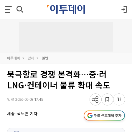
이투데이
경제
일반
북극항로 경쟁 본격화…중·러
LNG·컨테이너 물류 확대 속도
입력 2026-05-08 17:45
세종=곽도흔 기자
구글 선호매체 추가