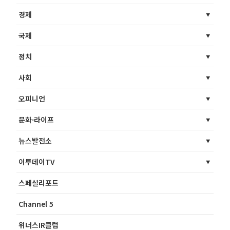
경제
국제
정치
사회
오피니언
문화·라이프
뉴스발전소
이투데이TV
스페셜리포트
Channel 5
위너스IR클럽