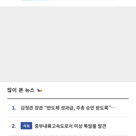
많이 본 뉴스
김정관 장관 “반도체 성과급, 주총 승인 받도록”…상법·자본시장법 개정 시사
1.
중부내륙고속도로서 미상 폭발물 발견
속보
2.