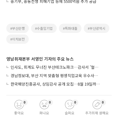
중기부, 중동전쟁 피해기업 등에 5500억원 추가 공급
#부산은행
#수출입기업
#특화대출
#부산광역시
#이차보전
영남취재본부 서영인 기자의 주요 뉴스
인사도, 회계도 무너진 부산테크노파크…감사서 '혈세 유용·인사 뒤집기' 적발
경남정보대, 부산 지역 맞춤형 평생직업교육 우수사례로 혁신 주도
한국해양진흥공사, 상임감사 공개 모집…8월 19일까지 접수
0
0
0
0
좋아요
화나요
슬퍼요
추가취재 원해요