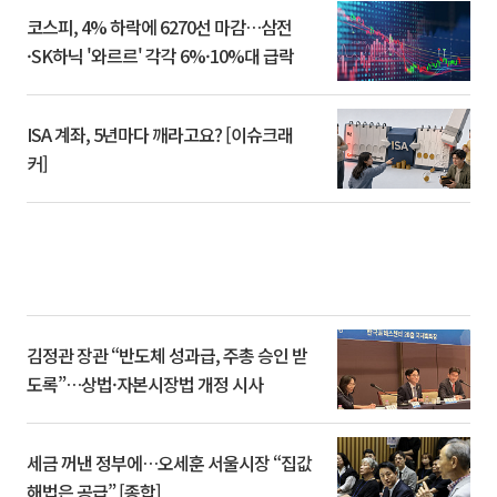
코스피, 4% 하락에 6270선 마감…삼전
·SK하닉 '와르르' 각각 6%·10%대 급락
ISA 계좌, 5년마다 깨라고요? [이슈크래
커]
김정관 장관 “반도체 성과급, 주총 승인 받
도록”…상법·자본시장법 개정 시사
세금 꺼낸 정부에…오세훈 서울시장 “집값
해법은 공급” [종합]