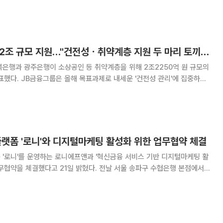
. 방위산업공제조합은 2021년 7월 방위산업 발전
단체로 방산 물자 조달·생산을 위한 보증과
JB금융, '상생금융' 2조 규모 지원…"건전성ㆍ취약계층 지원 두 마리 토끼 잡겠다"
은행과 광주은행이 소상공인 등 취약계층을 위해 2조2250억 원 규모의
표했다. JB금융그룹은 올해 목표과제로 내세운 '건전성 관리'에 집중하는
. 31일 JB금융에 따르면 광주은행과 전북은행의
서민금융 종합지원, 소상공인ㆍ중소기
플랫폼 '로니'와 디지털마케팅 활성화 위한 업무협약 체결
'로니'를 운영하는 로니에프앤과 '혁신금융 서비스 기반 디지털마케팅 활
다고 21일 밝혔다. 전날 서울 송파구 수협은행 본점에서
신숙 수협은행장과 황성규 로니에프앤 회장 등 관계자 10여 명이 참석했
 양사는 △디지털 금융플랫폼을 활용한 특화 대