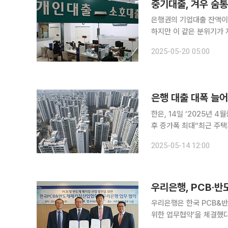
은행권의 기업대출 잔액이
하지만 이 같은 분위기가 
건전성 관리를 강화하는 움직임을 보이고 있기
2025-05-20 05:00
행권의 기업대출 잔액은 1
은행 대출 대폭 늘어
한은, 14일 ‘2025년 
후 증가폭 최대“최근 주택
조, 4월 기준 역대 두 번째 최대…“투자수요는 
2025-05-14 12:00
것으로 나타났다
우리은행, PCB·반
우리은행은 한국 PCB&반
위한 업무협약’을 체결했다고 6일 밝혔다. KPCA는 PCB(Prin
판)와 반도체 패키징 산업