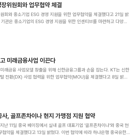
성장위원회와 업무협약 체결
회와 중소기업 ESG 경영 지원을 위한 업무협약을 체결했다고 21일 밝
제공할 예정이다. KB국민은행은 동반성장위원회가 시행 중인 '협력사
정된 'ESG 우수 중소기업'을 대상으로
고 미래금융사업 이끈다
래금융 사업모델 창출을 위해 신한금융그룹과 손을 잡는다. KT는 신한
 전환(DX) 사업 협력을 위한 업무협약(MOU)을 체결했다고 8일 밝혔
는 구체적인 사업 추진에 속력을 낼
사, 골프존차이나 현지 가맹점 지원 협약
난 11일 중국 베이징에서 실내 골프 대표기업 '골프존차이나'와 중국 현
고 13일 밝혔다. 이번 협약에 따라 하나은행 중국유한공