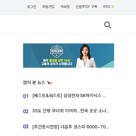
로그인
회원가입
속보창
신문/PDF 구독
RSS
많이 본 뉴스
[베스트&워스트] 삼성전자·SK하이닉스 밀린 한 주…상상인증권은 85% 급등
01
35도 안팎 무더위 이어져…전국 곳곳 소나기 [오늘 날씨]
02
03
[주간증시전망] 다음주 코스피 6000~7000⋯“外人 수급은 정책이 변수”