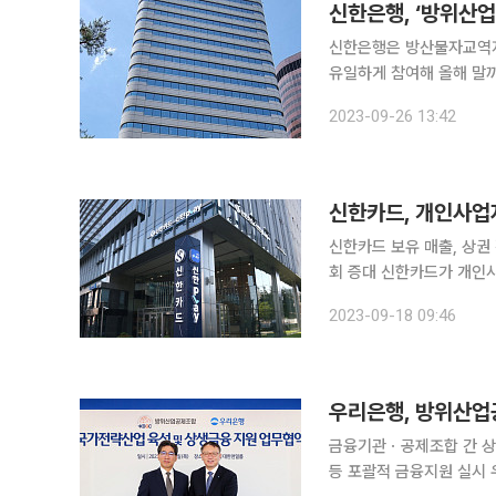
신한은행, ‘방위산업
신한은행은 방산물자교역지원
유일하게 참여해 올해 말까지 총 
트는 방산물자교역지원센터
2023-09-26 13:42
산업 수요 증가에 대응하
신한카드, 개인사업
신한카드 보유 매출, 상권
회 증대 신한카드가 개인사업자CB ‘마이크레딧(MyCredit)’ 신용평가 모델을 활용 소상공인을 위
한 금융 상품을 선보인다. 신한카드는 온라인투자연계금융사인 데일리펀딩과 함께 소상공인 특화
2023-09-18 09:46
금융상품인 ‘마이데일리(My
우리은행, 방위산업
금융기관ㆍ공제조합 간 상
등 포괄적 금융지원 실시 우리은행이 방위산업공제조합과 '국가전략산업 육성 및 상생금융 지원을