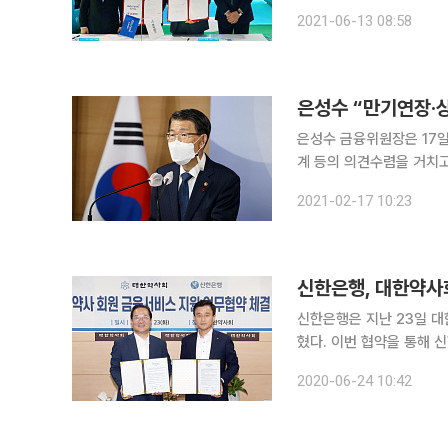
사는 골프존차이나 가맹점
2021-06-13 08:58
은성수 “만기연장·
은성수 금융위원장은 17일
계 등의 의견수렴을 거치
련하겠다”고 밝혔다. 은 위원장은 이날 국회 정무위원회 전체회의에 참석해 “코로나19 대응과정에
2021-02-17 10:23
서 불가피하게 증가한 가
신한은행, 대한약사
신한은행은 지난 23일 
혔다. 이번 협약을 통해 신한은행은 코로나19 장기화로 경영에 어려움을 겪고 있는 대한약사회 회원
4만 명에게 특화 대출 상
2020-06-24 10:42
램을 제공한다.