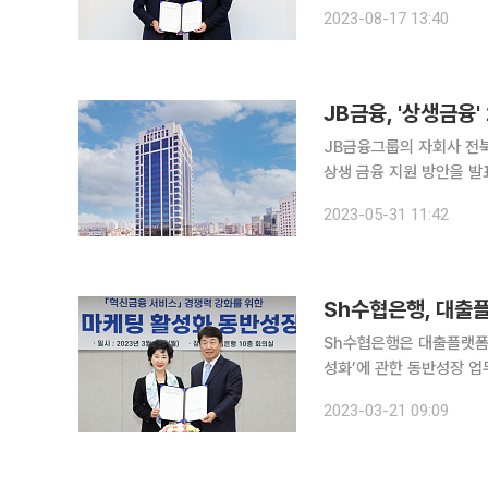
위한 업무협약(MOU)'을 체결했다고 17일 밝혔다
2023-08-17 13:40
을 위한 목적으로 설립한 
JB금융그룹의 자회사 전북
상생 금융 지원 방안을 발
동시에 금융취약계층 지원 확대에도 나설 방침이다
2023-05-31 11:42
'상생금융' 지원 방안은 
Sh수협은행, 대출
Sh수협은행은 대출플랫폼 
성화’에 관한 동반성장 업무협약을 체결했
진행된 이날 협약식에는 강
2023-03-21 09:09
다. 이번 업무협약으로