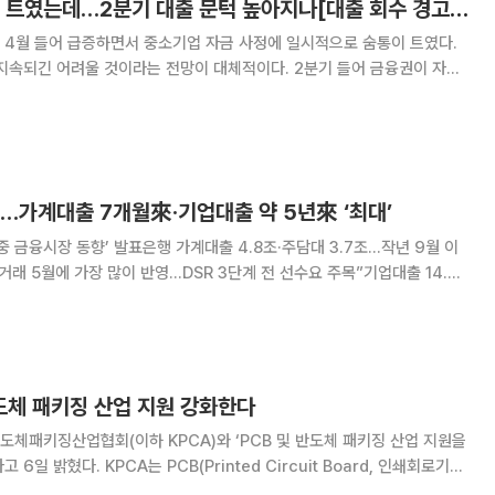
중기대출, 겨우 숨통 트였는데…2분기 대출 문턱 높아지나[대출 회수 경고음]
 4월 들어 급증하면서 중소기업 자금 사정에 일시적으로 숨통이 트였다.
지속되긴 어려울 것이라는 전망이 대체적이다. 2분기 들어 금융권이 자산
 때문이다. 19일 금융권에 따르면 지난달 말 기준 은
338조7000억 원으로 집계됐다. 전달보다
…가계대출 7개월來·기업대출 약 5년來 ‘최대’
4월중 금융시장 동향’ 발표은행 가계대출 4.8조·주담대 3.7조…작년 9월 이
거래 5월에 가장 많이 반영…DSR 3단계 전 선수요 주목”기업대출 14.4
아직” 지난달 은행의 가계, 기업 대출이 대폭 증가한
. 한국은행이 14일 발표한 ‘
도체 패키징 산업 지원 강화한다
도체패키징산업협회(이하 KPCA)와 ‘PCB 및 반도체 패키징 산업 지원을
ted Circuit Board, 인쇄회로기
 발전을 위해 2003년 설립된 단체로 우리나라 주력 수출 분야인 △반도