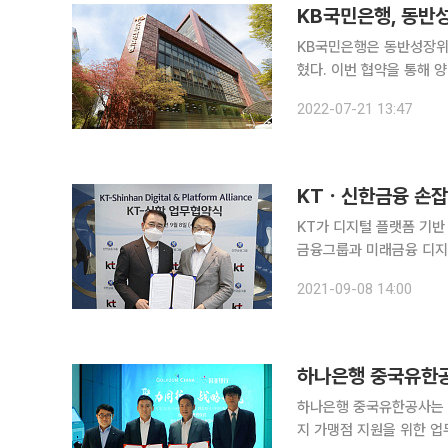
KB국민은행, 동반
KB국민은행은 동반성장위원
혔다. 이번 협약을 통해 양 기관은 중소기업의 ESG 경영 지원을 위한 인센티브를 마련하고 다양한
금융 및 비금융 서비스를 
2022-07-21 13:47
ESG 지원사업'을 통해 선
KTㆍ신한금융 손잡
KT가 디지털 플랫폼 기반 미
금융그룹과 미래금융 디지털
다. 양사는 KT 디지털 플랫폼 노하우와 신한의 금융 역량을 접목한 신규 사업 아이템 발굴을 추진해
2021-09-08 14:00
왔다. 이번 협력을 통해서
하나은행 중국유한공
하나은행 중국유한공사는 지
지 가맹점 지원을 위한 업무협약을 체결했다