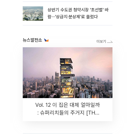
상반기 수도권 청약시장 '초선별' 바
람⋯'상급지·분상제'로 쏠렸다
뉴스발전소
Vol. 12 이 집은 대체 얼마일까
: 슈퍼리치들의 주거지 [THE
RARE]