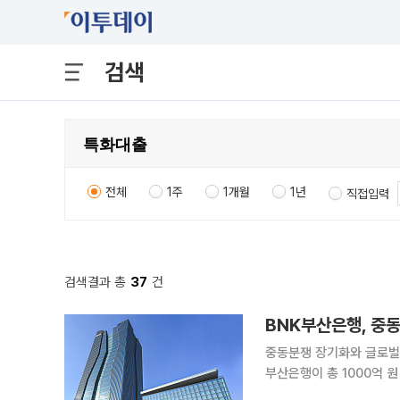
검색
전체
1주
1개월
1년
직접입력
검색결과 총
37
건
BNK부산은행, 중
중동분쟁 장기화와 글로벌 
부산은행이 총 1000억 원 규모의 
원자재 가격 변동성 확대,