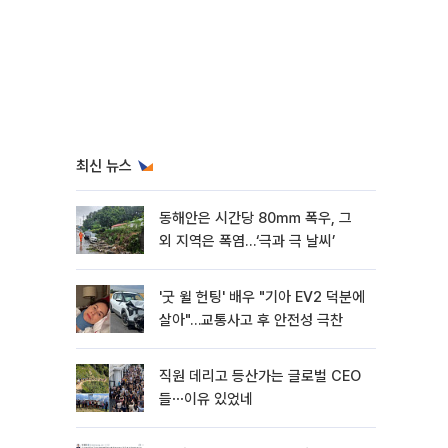
최신 뉴스
동해안은 시간당 80㎜ 폭우, 그
외 지역은 폭염…‘극과 극 날씨’
'굿 윌 헌팅' 배우 "기아 EV2 덕분에
살아"…교통사고 후 안전성 극찬
직원 데리고 등산가는 글로벌 CEO
들⋯이유 있었네