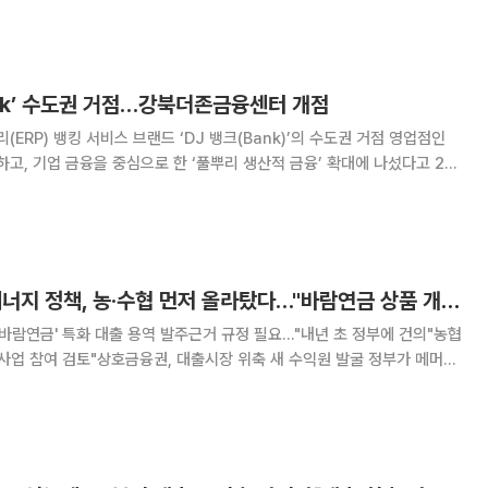
경감을 위해 이번 금융지원을 마련했다고 밝혔다. 이번 특화대출
ank’ 수도권 거점…강북더존금융센터 개점
RP) 뱅킹 서비스 브랜드 ‘DJ 뱅크(Bank)’의 수도권 거점 영업점인
, 기업 금융을 중심으로 한 ‘풀뿌리 생산적 금융’ 확대에 나섰다고 21
점이다. 데이터와 금융을 결합한 DJ B
[단독] '이재명표' 에너지 정책, 농·수협 먼저 올라탔다…"바람연금 상품 개발"
'바람연금' 특화 대출 용역 발주근거 규정 필요…"내년 초 정부에 건의"농협
 참여 검토"상호금융권, 대출시장 위축 새 수익원 발굴 정부가 메머드
범시키며 태양광·풍력 등 재생에너지 산업 육성을 전면에 내세우자 상호
 찾기'에 나섰다. 이재명 대통령이 강조