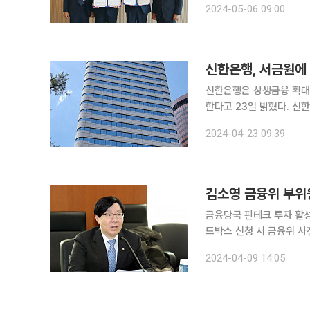
2024-05-06 09:00
체 △자동차 △전자 산업 
신한은행, 서금원에
신한은행은 상생금융 확대
한다고 23일 밝혔다. 신한은행은 전날 이같은 내용으로 서민금융진흥원과 업무협약을 체결했다. 이
번 기부금 출연 업무협약에
2024-04-23 09:39
기부금은 서민금융진흥원의
김소영 금융위 부위
금융당국 핀테크 투자 활성
드박스 신청 시 금융위 사전 
위원회 부위원장이 "핀테
2024-04-09 14:05