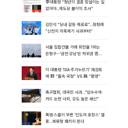
李대통령 “청년이 결혼 망설이는 일
없어야...제도상 불이익 조사”
김민석 “당내 갈등 제로로”…정청래
“신천지 의혹제기 사과부터”
서울 집합건물 거래 회전율 1위는
은평구⋯'금천·강남'은 하위권 맴돌
아
이 대통령 ‘ISA·주가누르기’ 재검토
에 野 “졸속 국정” VS 與 “환영”
축구협회, 대국민 사과…"압수수색·
카드 논란 사죄, 강도 높은 쇄신"
폭염·스콜이 부른 ‘인도어 호캉스’ 열
풍…체류형 패키지 뜬다