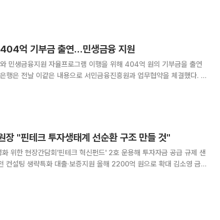
등에 핵심 공급망 역
 404억 기부금 출연…민생금융 지원
와 민생금융지원 자율프로그램 이행을 위해 404억 원의 기부금을 출연
는 신한은행 등 9개 은행이 함께 참여해 총 2214억 원을 출연했다. 출연
 대출상품 햇살론뱅크, 햇살론15 등 실질
원장 "핀테크 투자생태계 선순환 구조 만들 것"
화 위한 현장간담회'핀테크 혁신펀드' 2호 운용해 투자자금 공급 규제 샌
컨설팅 생략특화 대출·보증지원 올해 2200억 원으로 확대 김소영 금융
크 혁신펀드를 확대, 개편하고 투자 과정의 불확실성을 해소할 수 있도록
금융규제 샌드박스 제도를 개선하겠다"고 말했다. 9일 김 부위