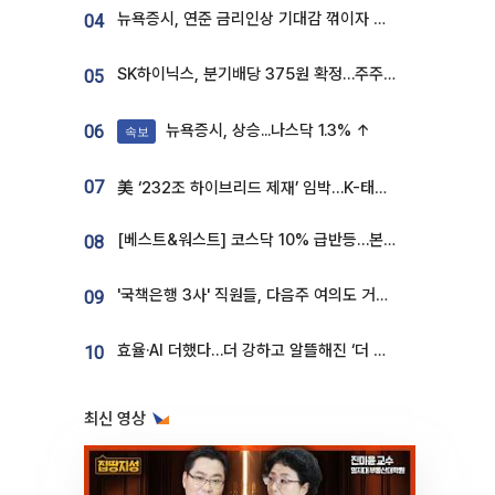
뉴욕증시, 연준 금리인상 기대감 꺾이자 상승...S&P500 사상 최고치 [종합]
04
SK하이닉스, 분기배당 375원 확정…주주환원책 9월로 앞당겨 발표
05
뉴욕증시, 상승...나스닥 1.3% ↑
06
속보
07
美 ‘232조 하이브리드 제재’ 임박…K-태양광, 불확실성 털고 날개 다나
[베스트&워스트] 코스닥 10% 급반등…본느, 최대주주 변경 기대에 270% 폭등
08
'국책은행 3사' 직원들, 다음주 여의도 거리 나서는 까닭은
09
효율·AI 더했다…더 강하고 알뜰해진 ‘더 뉴 그랜저 하이브리드’ [ET의 모빌리티]
10
최신 영상