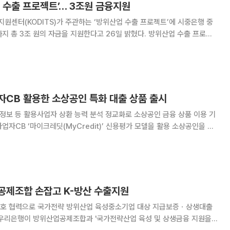
 수출 프로젝트’… 3조원 금융지원
센터(KODITS)가 주관하는 ‘방위산업 수출 프로젝트’에 시중은행 중
3조 원의 자금을 지원한다고 26일 밝혔다. 방위산업 수출 프로젝
, 산업자원부, 국방부, 코트라, 방위사업청, 무역보험공사가 글로벌 방위
고 국내 방위산업 수출 경쟁력을 강화하기 위
자CB 활용한 소상공인 특화 대출 상품 출시
 정보 등 활용사업자 상환 능력 분석 정교화로 소상공인 금융 상품 이용 기
 Daily) 동네상권 사장님 대출’
공제조합 손잡고 K-방산 수출지원
호 협력으로 국가전략 방위산업 육성중소기업 대상 지급보증ㆍ상생대출