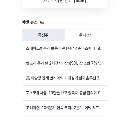
시장 '이번엔?' [포토]
마켓 뉴스
특징주
투자전략
스페이스X 주가 반등에 관련주 ‘껑충’⋯스피어 18%ㆍ에이치브이엠 12%↑
반도체 온기 탄 2차전지...삼성SDI, 장 초반 7% 넘게 껑충
美 태양광 관세 반사이익 기대감에 한화솔루션 20%대·OCI홀딩스 14%대 급등
포스코퓨처엠, 19만톤 LFP 양극재 공급 합의에 9%대 강세
고려아연, 106분기 연속 흑자...2분기 '어닝 서프라이즈'에 장 초반 12%대 강세