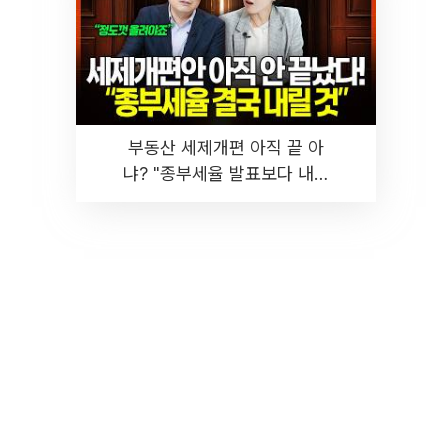
부동산 세제개편 아직 끝 아
냐? "종부세율 발표보다 내릴
것" 장기거주·양도세 전망 I 집
땅지성 I 김인만, 진미윤