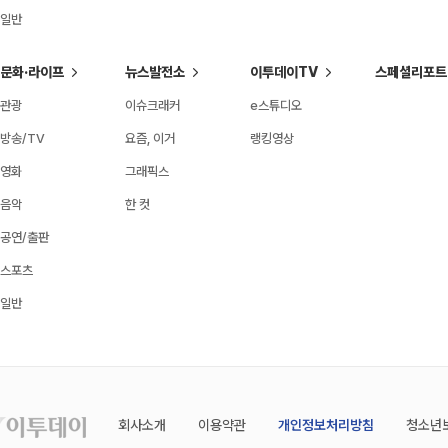
일반
문화·라이프
뉴스발전소
이투데이TV
스페셜리포트
관광
이슈크래커
e스튜디오
방송/TV
요즘, 이거
랭킹영상
영화
그래픽스
음악
한 컷
공연/출판
스포츠
일반
회사소개
이용약관
개인정보처리방침
청소년