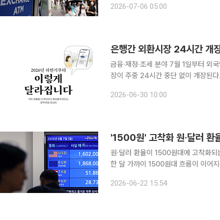
2026-07-06 05:00
확대되면서 국내 외환시장은 글로벌 주요
금융·재정·조세 분야 7월 1일부터 외국인 투자자의 외환시장 접근성 제고 등을 위해 은행간 외환시
장이 주중 24시간 중단 없이 개장된다
출국 없이 국내에서 우편·택배로 교환할 수 있게 된다. 재정경제부는 3
2026-06-30 10:00
부터 이렇게 달라집니다'를 통해 이러
'1500원' 고착화 원·달러 
원·달러 환율이 1500원대에 고착화
한 달 가까이 1500원대 흐름이 이어
현실화하는 것 아니냐는 우려가 확산되
2026-06-22 15:54