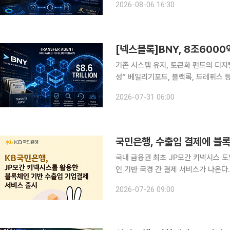
2026-08-06 16:30
인 시장에서의 입지를 강화한다
기존 시스템 유지, 토큰화 펀드의 디지
성” 베일리기포드, 블랙록, 드레퓌스
미래 혁신 결합” 월스트리트가 토큰화된 펀드를 위한 인프라 구축에 힘을 쏟는 가운데 뉴욕멜론은행
2026-07-31 06:00
이 블록체인에서 핵심 기록 보관 업무
국민은행, 수출입 결제에 블
국내 금융권 최초 JP모간 키넥시스 도입…10개국 대
인 기반 국경 간 결제 서비스가 나온다. 국민은행은 JP모간의 블록체인 기반 결제 네트워크 '키넥
스(Kinexys by J.P. Morgan
2026-07-26 09:00
혔다. 국내 금융회사가 이 네트워크를