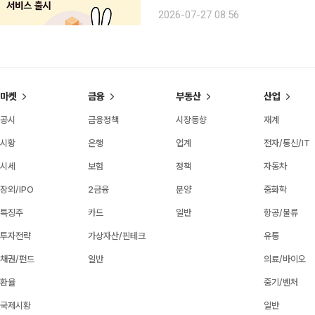
네트워크를 활용한 수출입 기업결제 서비스를 내
2026-07-27 08:56
사가 체결한 ‘국경 간 결제 혁신을 위
마켓
금융
부동산
산업
공시
금융정책
시장동향
재계
시황
은행
업계
전자/통신/IT
시세
보험
정책
자동차
장외/IPO
2금융
분양
중화학
특징주
카드
일반
항공/물류
투자전략
가상자산/핀테크
유통
채권/펀드
일반
의료/바이오
환율
중기/벤처
국제시황
일반