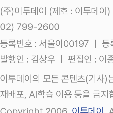
(주)이투데이 (제호 : 이투데이
02) 799-2600
등록번호 : 서울아00197 ㅣ 등록일
발행인 : 김상우 ㅣ 편집인 : 
이투데이의 모든 콘텐츠(기사)는
재배포, AI학습 이용 등을 금지
Copyright 2006.
이투데이
.