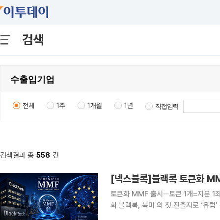
검색
전체
1주
1개월
1년
직접입력
검색결과 총
558
건
[넥스블록]블랙록 토큰화 MM
토큰화 MMF 출시∙∙∙토큰 1개=지분 
화 블랙록, 북미 외 첫 진출지로 ‘유럽’ 선
유럽 내 출시 ‘속속’∙∙∙토큰화 국채 시장 입지 강화 전략 블랙록이 