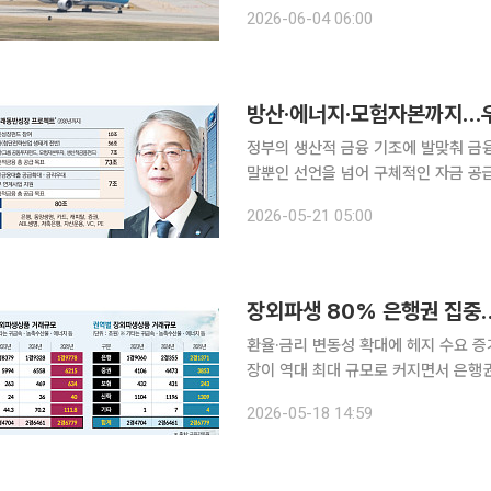
터 이틀간 서울에서 열린 한·중 항공회
2026-06-04 06:00
일 밝혔다. 이번 합의로 여객 운수
정부의 생산적 금융 기조에 발맞춰 금
말뿐인 선언을 넘어 구체적인 자금 공
중심의 수익 구조를 기업·투자금융으로
2026-05-21 05:00
어질지 주목된다. 이투데이는 다음달 
장외파생 80% 은행권 집중
환율·금리 변동성 확대에 헤지 수요 증가은행권
장이 역대 최대 규모로 커지면서 은행
부분이 은행권에 집중된 만큼 환율·금
2026-05-18 14:59
험 점검이