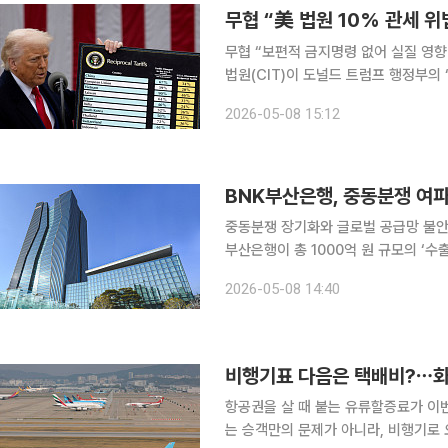
무협 “美 법원 10% 관세 
무협 “보편적 금지명령 없어 실질 영향 제한적
법원(CIT)이 도널드 트럼프 행정부의 
업들의 관세 부담은 당분간 이어질 전
2026-05-08 15:12
명령은 내리지 않으면서 실제 효력은 
BNK부산은행, 중동분쟁 여파
중동분쟁 장기화와 글로벌 공급망 불안
부산은행이 총 1000억 원 규모의 ‘수출입기업 특화대
원자재 가격 변동성 확대, 환율 불안
2026-05-08 14:40
항공권을 살 때 붙는 유류할증료가 이
는 승객만의 문제가 아니라, 비행기로