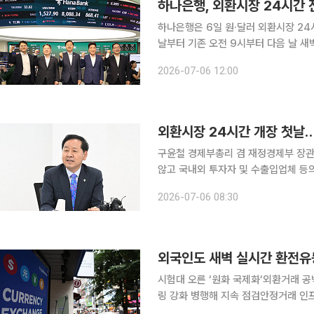
하나은행은 6일 원·달러 외환시장 24
날부터 기존 오전 9시부터 다음 날 새
풀렸다. 글로벌 투자자와 국내외 수출
2026-07-06 12:00
외환시장 24시간 개장 첫날
구윤철 경제부총리 겸 재정경제부 장관
않고 국내외 투자자 및 수출입업체 
원화에 대한 매력도가 높아질 것"이라고 말했다. 구 부총리는 이날 오전 7시 3
2026-07-06 08:30
점 외환 딜링룸을 찾아 "24시간 외환
외국인도 새벽 실시간 환전유
시험대 오른 ‘원화 국제화’외환거래 
링 강화 병행해 지속 점검안정거래 인프
시간 거래 체제로 전환된다. 원·달러 