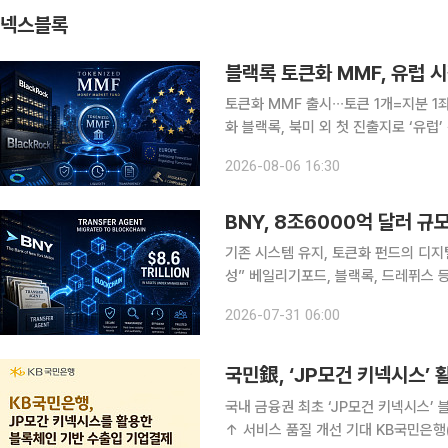
넥스블록
블랙록 토큰화 MMF, 유럽 
토큰화 MMF 출시∙∙∙토큰 1개=지분 
화 블랙록, 북미 외 첫 진출지로 ‘유럽’ 선
유럽 내 출시 ‘속속’∙∙∙토큰화 국채 시장 입지 강화 전략 블랙록이 
2026-08-06 16:30
인 시장에서의 입지를 강화한다
기존 시스템 유지, 토큰화 펀드의 디지
성” 베일리기포드, 블랙록, 드레퓌스
미래 혁신 결합” 월스트리트가 토큰화된 펀드를 위한 인프라 구축에 힘을 쏟는 가운데 뉴욕멜론은행
2026-07-31 06:00
이 블록체인에서 핵심 기록 보관 업무
국내 금융권 최초 ‘JP모건 키넥시스’
↑ 서비스 품질 개선 기대 KB국민은행(은행장 이환주)은 JP모건 키넥시스의 블록체인 기반 결제