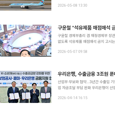
다. 해외직구를 하거나 국제택배를 보내는
2026-05-08 13:30
공은 5월 16일부터 6월 15일까지 
구윤철 "석유제품 매점매석 금
구윤철 경제부총리 겸 재정경제부 장관
없도록 석유제품 매점매석 금지 고시는 7월까지 
전 정부세종청사에서 민생물가 특별관리
2026-05-07 09:58
품은 물론 먹거리, 의약품, 의료기기 
우리은행, 수출금융 3조원 푼
산업부·무보와 협약…3년간 수출입 기
업 자금조달 부담 완화 우리은행이 산업통상자원부, 무역보험공사와 손잡고 수출입 기업에 3년간 3
조원 규모의 생산적 금융을 공급한다.
2026-04-14 16:15
줄을 넓히고 K-패션·뷰티 공급망에는 