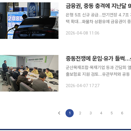
금융권, 중동 충격에 지난달 
은행 5조 신규 공급…만기연장 4.7조
택 확대…화물차 상환유예 금융권이 중동 사태에 따른 충격을 줄이기 위해 지난달에만 9조7000억
원 넘는 자금을 지원한 것으로 나타났다. 8일 금융위원회는 금융감독원과 업권별 협회가 참석
2026-04-08 11:06
운데 '중동 상황 관련 금융산업반 회의
중동전쟁에 운임·유가 들썩…
군산목재조합·목재기업 등과 간담회 열
출보험료 지원 검토…유관부처와 공동 모니터링 중동전쟁 여파로 국제유가와
임산물 수출입업계의 물류 부담도 커지
2026-04-07 17:27
애로 확인에 나섰다. 산
1
2
3
4
5
6