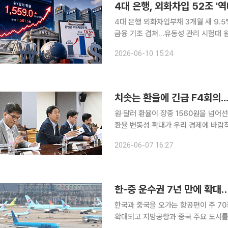
4대 은행, 외화차입 52조 
4대 은행 외화차입부채 3개월 새 9.
금융 기조 겹쳐…유동성 관리 시험대 원·달러 환율이 1500원대 중반까지 치솟으면서 은행권의 ‘달
러 빚’ 관리 부담이 커지고 있다. 은
2026-06-10 15:24
이 오르면 같은 외화 차입금이라도 원화
원·달러 환율이 장중 1560원을 넘어
환율 변동성 확대가 우리 경제에 바람
지 않기로 했다"고 밝혔다. 구윤철 경제부총리 겸 재정경제부 장관은 이날 오후 전국은행연합회관에
2026-06-07 16:27
서 관계기관 합동 '긴급 시장상황점검회의
한-중 운수권 7년 만에 확대
한국과 중국을 오가는 항공편이 주 70
확대되고 지방공항과 중국 주요 도시를 잇는 노선도 늘