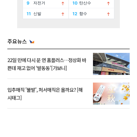
주요뉴스
22일 만에 다시 문 연 홈플러스…정상화 바
쁜데 재고 없어 ‘발동동’[가보니]
입추매직 '불발', 처서매직은 올까요? [해
시태그]