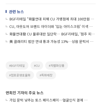
관련 뉴스
BGF리테일 “화물연대 피해 CU 가맹점에 최대 100만원 지원”
CU, 아웃도어 브랜드 아이더와 ‘입는 아이스크림’ 이색 협업
화물연대發 CU 물류대란 일단락… BGF리테일, ‘점주 피해 보상·정상화’ 숙제로
美 클래리티 법안 연내 통과 가능성 13%…상원 문턱서 제동
#BGF리테일
#CU
#차별화상품
#점포운영효율화
#특화매장
연희진 기자의 주요 뉴스
가입 문턱 낮추는 토스 페이스페이⋯얼굴인식 결제 확산 속도낸다