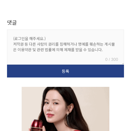
댓글
0 / 300