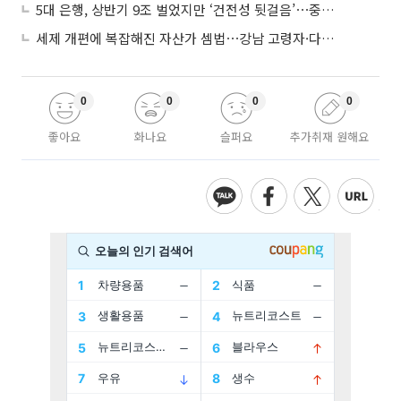
5대 은행, 상반기 9조 벌었지만 ‘건전성 뒷걸음’⋯중기대출 문턱 높아지나
세제 개편에 복잡해진 자산가 셈법⋯강남 고령자·다주택자 ‘자산재편 고심’
0
0
0
0
좋아요
화나요
슬퍼요
추가취재 원해요