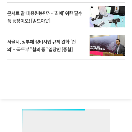
콘서트 갈 때 응원봉만?⋯'최애' 위한 필수
품 등장이오! [솔드아웃]
서울시, 정부에 정비사업 규제 완화 '건
의'⋯국토부 "협의 중" 입장만 [종합]