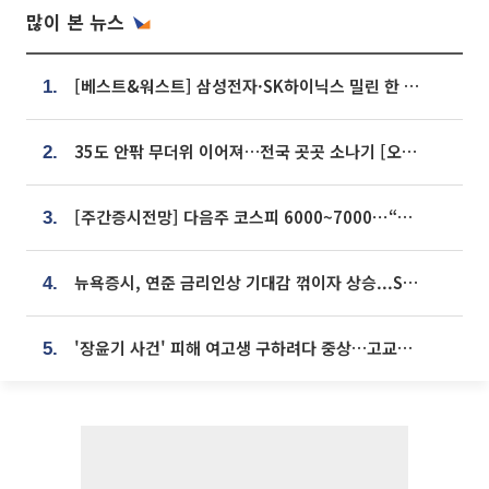
많이 본 뉴스
[베스트&워스트] 삼성전자·SK하이닉스 밀린 한 주…상상인증권은 85% 급등
1.
35도 안팎 무더위 이어져…전국 곳곳 소나기 [오늘 날씨]
2.
[주간증시전망] 다음주 코스피 6000~7000⋯“外人 수급은 정책이 변수”
3.
뉴욕증시, 연준 금리인상 기대감 꺾이자 상승...S&P500 사상 최고치 [종합]
4.
'장윤기 사건' 피해 여고생 구하려다 중상…고교생 의상자 지정
5.