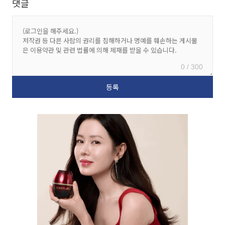
댓글
0 / 300