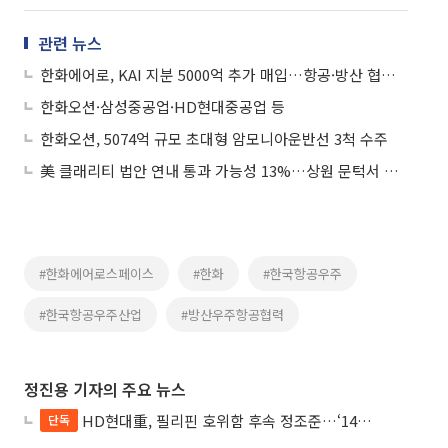
관련 뉴스
한화에어로, KAI 지분 5000억 추가 매입…항공·방산 협력 강화
한화오션·삼성중공업·HD현대중공업 등
한화오션, 5074억 규모 초대형 암모니아운반선 3척 수주
美 클래리티 법안 연내 통과 가능성 13%…상원 문턱서 제동
#한화에어로스페이스
#한화
#한국항공우주
#한국항공우주산업
#방산우주항공협력
정진용 기자의 주요 뉴스
HD현대重, 필리핀 호위함 후속 정조준…‘14척+α’ 싹쓸이 노린다
단독