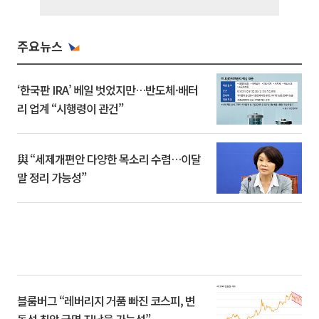
주요뉴스
‘한국판 IRA’ 베일 벗었지만…반도체·배터
리 업계 “시행령이 관건”
與 “세제개편안 다양한 목소리 수렴…이달
말 정리 가능성”
블룸버그 “레버리지 거품 빠진 코스피, 변