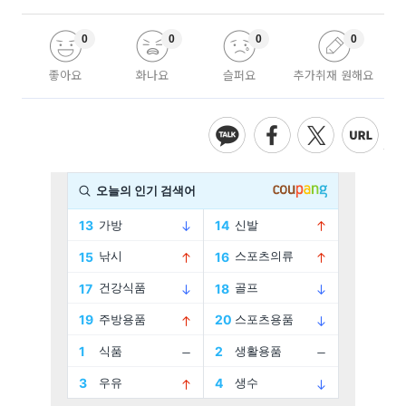
0
0
0
0
좋아요
화나요
슬퍼요
추가취재 원해요