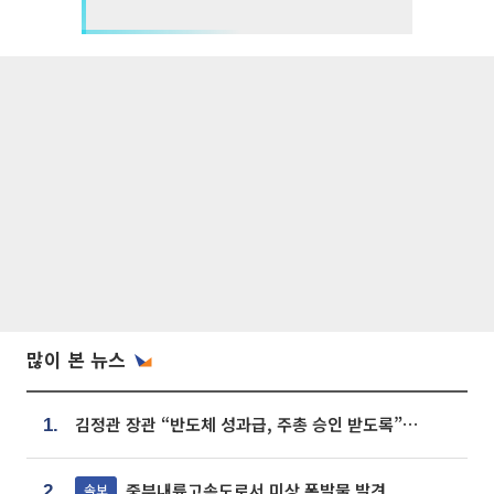
많이 본 뉴스
김정관 장관 “반도체 성과급, 주총 승인 받도록”…상법·자본시장법 개정 시사
1.
중부내륙고속도로서 미상 폭발물 발견
속보
2.