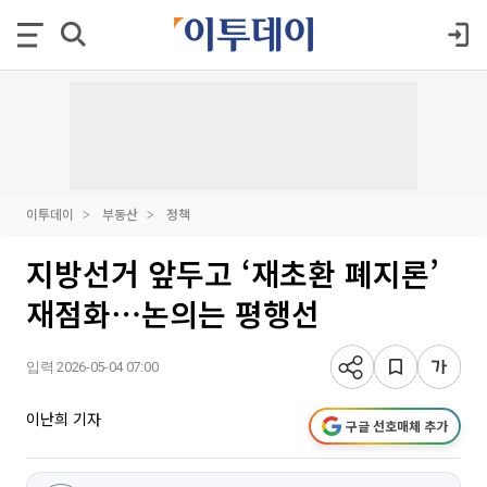
이투데이
부동산
정책
지방선거 앞두고 ‘재초환 폐지론’
재점화⋯논의는 평행선
입력 2026-05-04 07:00
이난희 기자
구글 선호매체 추가