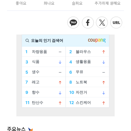
좋아요
화나요
슬퍼요
추가취재 원해요
주요뉴스