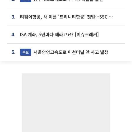
티웨이항공, 새 이름 '트리니티항공' 첫발…SSC 전략 본격화
3.
ISA 계좌, 5년마다 깨라고요? [이슈크래커]
4.
서울양양고속도로 이천터널 앞 사고 발생
속보
5.