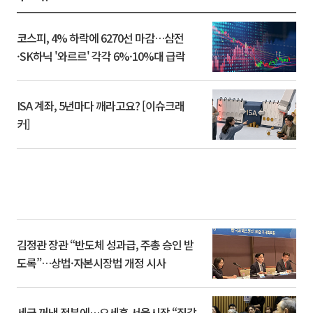
코스피, 4% 하락에 6270선 마감…삼전
·SK하닉 '와르르' 각각 6%·10%대 급락
ISA 계좌, 5년마다 깨라고요? [이슈크래
커]
김정관 장관 “반도체 성과급, 주총 승인 받
도록”…상법·자본시장법 개정 시사
세금 꺼낸 정부에…오세훈 서울시장 “집값