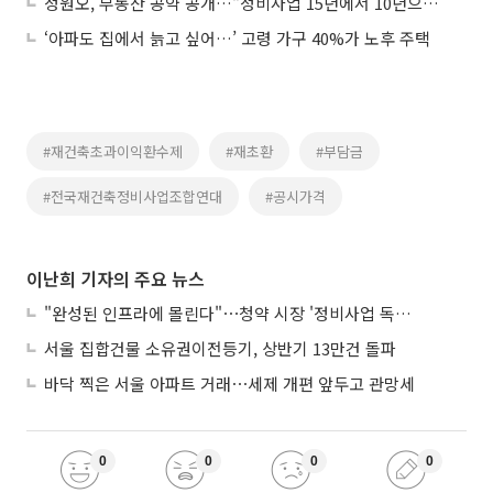
정원오, 부동산 공약 공개…“정비사업 15년에서 10년으로 단축”
‘아파도 집에서 늙고 싶어…’ 고령 가구 40%가 노후 주택
#재건축초과이익환수제
#재초환
#부담금
#전국재건축정비사업조합연대
#공시가격
이난희 기자의 주요 뉴스
"완성된 인프라에 몰린다"⋯청약 시장 '정비사업 독주' 42배 격차
서울 집합건물 소유권이전등기, 상반기 13만건 돌파
바닥 찍은 서울 아파트 거래⋯세제 개편 앞두고 관망세
0
0
0
0