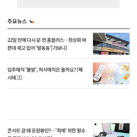
주요뉴스
22일 만에 다시 문 연 홈플러스…정상화 바
쁜데 재고 없어 ‘발동동’[가보니]
입추매직 '불발', 처서매직은 올까요? [해
시태그]
콘서트 갈 때 응원봉만?⋯'최애' 위한 필수