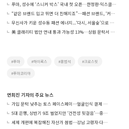
푸마, 성수에 ‘스니커 박스’ 국내 첫 오픈…한정판·익스클루시브 라인업 시선강탈
“같은 브랜드 입고 뛰면 더 친해지죠”⋯패션 브랜드, ‘커뮤니티 마케팅’ 후끈
무신사가 키운 성수동 패션 에너지...‘다시, 서울숲’으로 확장 중
美 클래리티 법안 연내 통과 가능성 13%…상원 문턱서 제동
#푸마
#하이록스
#홍범석
#크로스핏
#푸마코리아
연희진 기자의 주요 뉴스
가입 문턱 낮추는 토스 페이스페이⋯얼굴인식 결제 확산 속도낸다
5대 은행, 상반기 9조 벌었지만 ‘건전성 뒷걸음’⋯중기대출 문턱 높아지나
세제 개편에 복잡해진 자산가 셈법⋯강남 고령자·다주택자 ‘자산재편 고심’