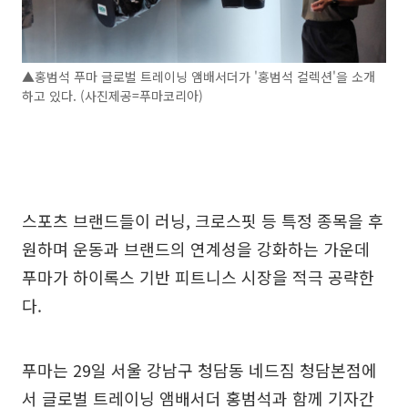
▲홍범석 푸마 글로벌 트레이닝 앰배서더가 '홍범석 컬렉션'을 소개
하고 있다. (사진제공=푸마코리아)
스포츠 브랜드들이 러닝, 크로스핏 등 특정 종목을 후
원하며 운동과 브랜드의 연계성을 강화하는 가운데
푸마가 하이록스 기반 피트니스 시장을 적극 공략한
다.
푸마는 29일 서울 강남구 청담동 네드짐 청담본점에
서 글로벌 트레이닝 앰배서더 홍범석과 함께 기자간