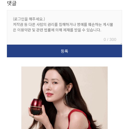
댓글
0 / 300