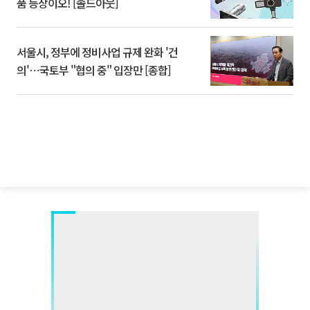
품 등장이오! [솔드아웃]
서울시, 정부에 정비사업 규제 완화 '건
의'⋯국토부 "협의 중" 입장만 [종합]