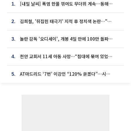
[내일 날씨] 폭염 한풀 꺾여도 무더위 계속⋯동해안 이틀 연속 비
1.
김희철, '뒤집힌 태극기' 지적 후 정치색 논란…"좌우 떠나 우리나라 국기"
2.
놀란 감독 '오디세이', 개봉 4일 만에 100만 돌파⋯'왕사남' 보다 빠르다
3.
천안 교회서 11세 아동 사망…“침대에 묶여 있었다” 진술 확보
4.
AT마드리드 ‘7번’ 이강인 “120% 쏟겠다”⋯시메오네 감독 “필요한 선수”
5.