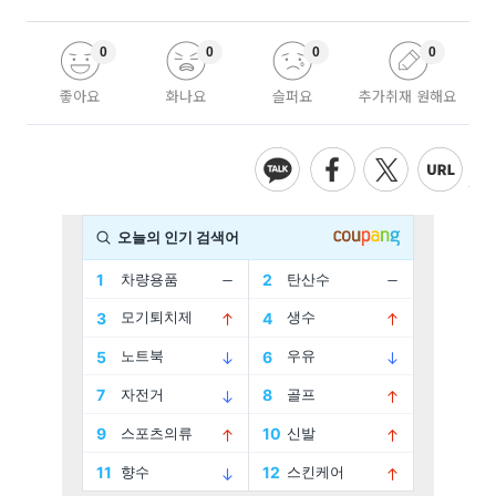
0
0
0
0
좋아요
화나요
슬퍼요
추가취재 원해요