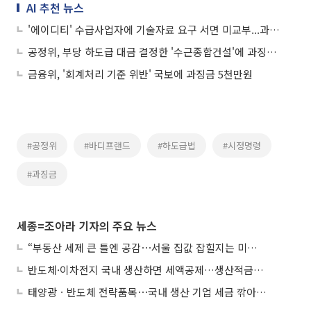
AI 추천 뉴스
'에이디티' 수급사업자에 기술자료 요구 서면 미교부...과징금 1.1억 부과
공정위, 부당 하도급 대금 결정한 '수근종합건설'에 과징금 4200만원
금융위, '회계처리 기준 위반' 국보에 과징금 5천만원
#공정위
#바디프랜드
#하도급법
#시정명령
#과징금
세종=조아라 기자의 주요 뉴스
“부동산 세제 큰 틀엔 공감⋯서울 집값 잡힐지는 미지수”
반도체·이차전지 국내 생산하면 세액공제…생산적금융 ISA 신설
태양광ㆍ반도체 전략품목⋯국내 생산 기업 세금 깎아준다