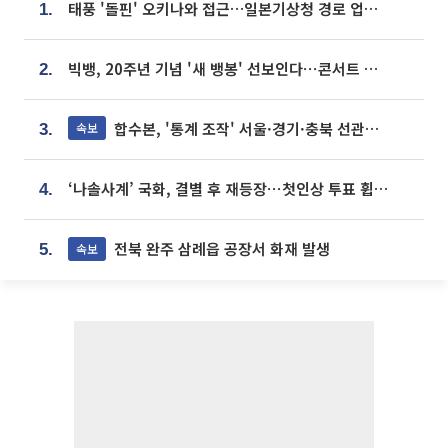
태풍 '돌핀' 오키나와 접근…일본기상청 경로 업데이트
1.
빅뱅, 20주년 기념 '새 뱅봉' 선보인다⋯콘서트 앞두고 팝업 개최
2.
합수본, '통계 조작' 서울·경기·충북 선관위 등 추가 압수수색
속보
3.
‘나솔사계’ 국화, 결별 후 재등장⋯첫인상 투표 휩쓸고 ‘인기녀’ 등극
4.
전북 완주 삼례읍 공장서 화재 발생
속보
5.