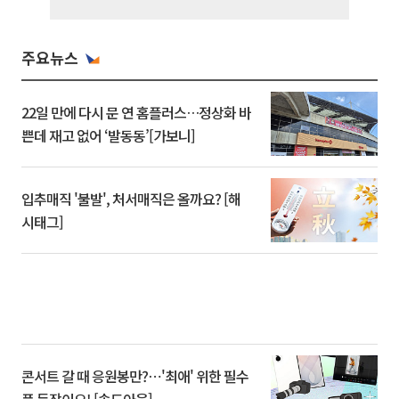
주요뉴스
22일 만에 다시 문 연 홈플러스…정상화 바
쁜데 재고 없어 ‘발동동’[가보니]
입추매직 '불발', 처서매직은 올까요? [해
시태그]
콘서트 갈 때 응원봉만?⋯'최애' 위한 필수
품 등장이오! [솔드아웃]