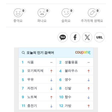
0
0
0
0
좋아요
화나요
슬퍼요
추가취재 원해요