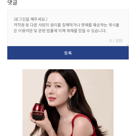
댓글
0 / 300