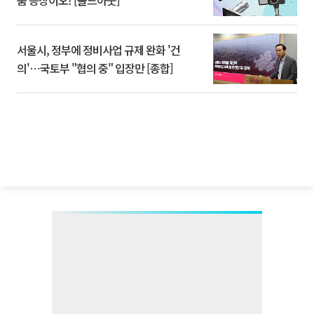
서울시, 정부에 정비사업 규제 완화 '건
의'⋯국토부 "협의 중" 입장만 [종합]