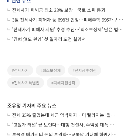
관련 뉴스
전세사기 피해금 최소 33% 보장…국토 소위 통과
3월 전세사기 피해자 등 698건 인정…피해주택 995가구 매입
'전세사기 피해자 지원' 추경 추진⋯'최소보장제' 담은 법은 국회 계류
‘경험 無도 환영’ 첫 일자리 도전 설명서
#전세사기
#최소보장제
#선지급후정산
#전세사기특별법
#피해지원센터
조유정 기자의 주요 뉴스
전세 35% 줄었는데 세금 압박까지⋯더 빨라지는 '월세화'
'고원가 터널' 끝 보인다…대형 건설사, 수익성 대폭 개선
부울경 메가시티 논의 본격화⋯교통망 기대에 하반기 분양시장 '주목'