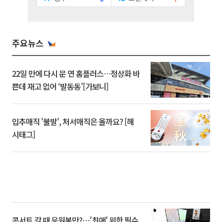
주요뉴스
22일 만에 다시 문 연 홈플러스…정상화 바
쁜데 재고 없어 ‘발동동’[가보니]
입추매직 '불발', 처서매직은 올까요? [해
시태그]
콘서트 갈 때 응원봉만?⋯'최애' 위한 필수