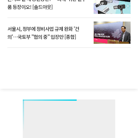
품 등장이오! [솔드아웃]
서울시, 정부에 정비사업 규제 완화 '건
의'⋯국토부 "협의 중" 입장만 [종합]