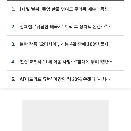
[내일 날씨] 폭염 한풀 꺾여도 무더위 계속⋯동해안 이틀 연속 비
1.
김희철, '뒤집힌 태극기' 지적 후 정치색 논란…"좌우 떠나 우리나라 국기"
2.
놀란 감독 '오디세이', 개봉 4일 만에 100만 돌파⋯'왕사남' 보다 빠르다
3.
천안 교회서 11세 아동 사망…“침대에 묶여 있었다” 진술 확보
4.
AT마드리드 ‘7번’ 이강인 “120% 쏟겠다”⋯시메오네 감독 “필요한 선수”
5.