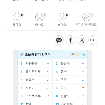
0
0
0
0
좋아요
화나요
슬퍼요
추가취재 원해요