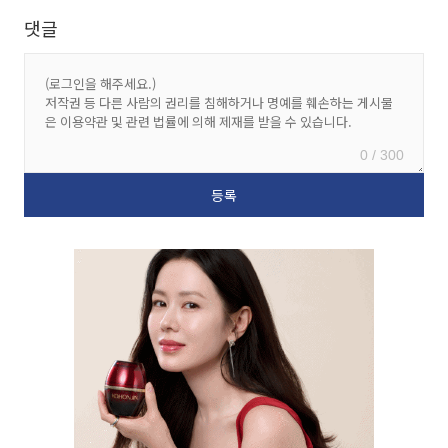
댓글
0 / 300