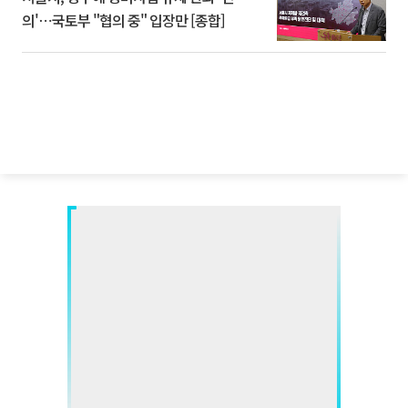
의'⋯국토부 "협의 중" 입장만 [종합]