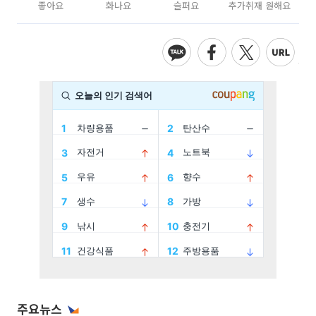
좋아요
화나요
슬퍼요
추가취재 원해요
주요뉴스