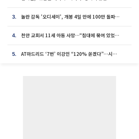
놀란 감독 '오디세이', 개봉 4일 만에 100만 돌파⋯'왕사남' 보다 빠르다
3.
천안 교회서 11세 아동 사망…“침대에 묶여 있었다” 진술 확보
4.
AT마드리드 ‘7번’ 이강인 “120% 쏟겠다”⋯시메오네 감독 “필요한 선수”
5.