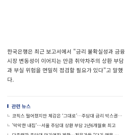
한국은행은 최근 보고서에서 "금리 불확실성과 금융
시장 변동성이 이어지는 만큼 취약차주의 상환 부담
과 부실 위험을 면밀히 점검할 필요가 있다"고 말했
다.
관련 뉴스
코픽스 떨어졌지만 체감은 ‘그대로’…주담대 금리 박스권 전망
'막막한 내집'⋯서울 주담대 상환 부담 2년6개월來 최고
다주택자 주담대 만기연장 제한…전문가들 “단기 매물 출회 유도할 것”