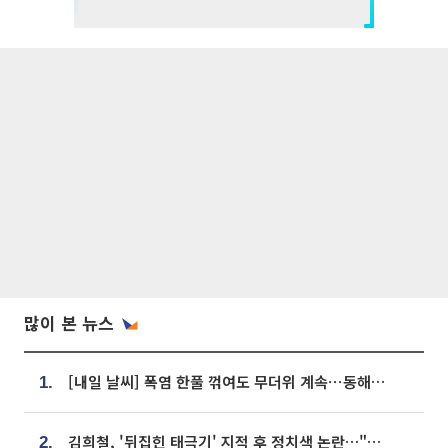
많이 본 뉴스
[내일 날씨] 폭염 한풀 꺾여도 무더위 계속⋯동해안 이틀 연속 비
1.
김희철, '뒤집힌 태극기' 지적 후 정치색 논란…"좌우 떠나 우리나라 국기"
2.