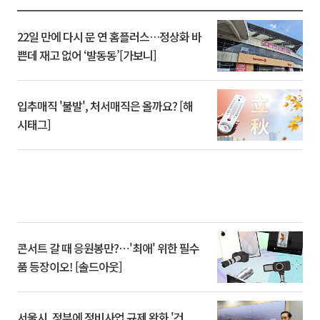
22일 만에 다시 문 연 홈플러스…정상화 바
쁜데 재고 없어 ‘발동동’[가보니]
입추매직 '불발', 처서매직은 올까요? [해
시태그]
콘서트 갈 때 응원봉만?⋯'최애' 위한 필수
품 등장이오! [솔드아웃]
서울시, 정부에 정비사업 규제 완화 '건