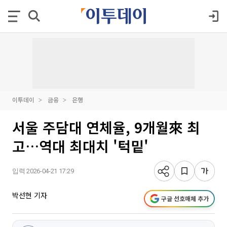
이투데이
금융
은행
서울 주담대 연체율, 9개월來 최
고…역대 최대치 '턱밑'
입력 2026-04-21 17:29
박선현 기자
구글 선호매체 추가