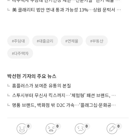
美 클래리티 법안 연내 통과 가능성 13%…상원 문턱서 제동
#주담대
#대출금리
#연체율
#부동산
#다주택자
박선현 기자의 주요 뉴스
홈플러스가 보여준 유통의 본질
스투시부터 무신사 킥스까지…‘체험형’ 패션 브랜드, 잇단 제주행
명품 브랜드, 백화점 밖 D2C 가속…‘플래그십·문화공간’ 전략 눈길
0
0
0
0