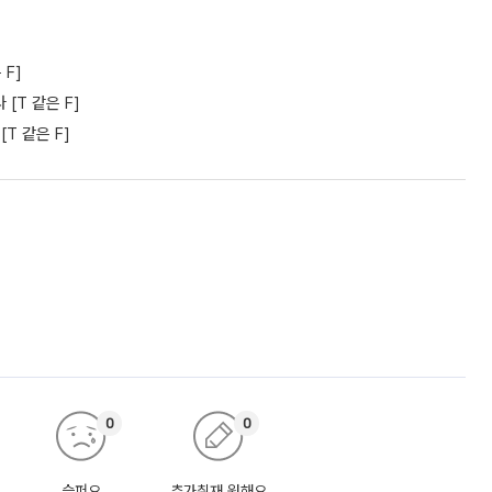
F]
[T 같은 F]
T 같은 F]
0
0
슬퍼요
추가취재 원해요