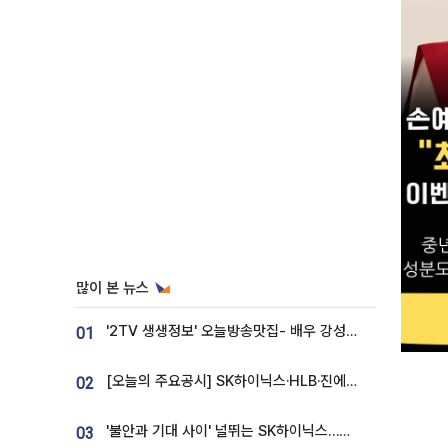
많이 본 뉴스
'2TV 생생정보' 오늘방송맛집- 배우 강성진 단골! 쌀국수ㆍ푸팟퐁 커리 맛집 '블○○○'
01
[오늘의 주요공시] SK하이닉스·HLB·진에어·포스코홀딩스·네이버·대우건설 등
02
'불안과 기대 사이' 널뛰는 SK하이닉스…증권가 "HBM4·LTA 기반 펀터멘털 견고"
03