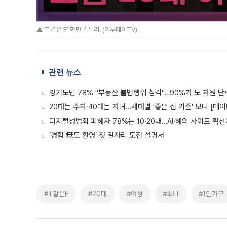
▲‘T 같은 F’ 화면 갈무리. (이투데이TV)
관련 뉴스
경기도민 78% "부동산 불법행위 심각"…90%가 도 차원 단
20대는 주차·40대는 자녀…세대별 '좋은 집 기준' 보니 [데
디지털성범죄 피해자 78%는 10·20대…AI·해외 사이트 확
‘경험 無도 환영’ 첫 일자리 도전 설명서
#T같은F
#20대
#여성
#소비
#1인가구