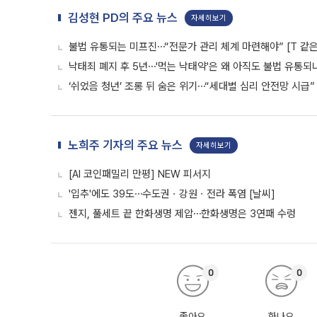
김성현 PD의 주요 뉴스
자세히보기
불법 유통되는 미프진⋯“전문가 관리 체계 마련해야” [T 같은 
낙태죄 폐지 후 5년⋯'먹는 낙태약'은 왜 아직도 불법 유통되나 
‘쉬었음 청년’ 조롱 뒤 숨은 위기⋯“세대별 심리 안전망 시급” [
노희주 기자의 주요 뉴스
자세히보기
[AI 코인패밀리 만평] NEW 피서지
'입추'에도 39도⋯수도권ㆍ강원ㆍ전라 폭염 [날씨]
젠지, 풀세트 끝 한화생명 제압⋯한화생명은 3연패 수렁
0
0
좋아요
화나요