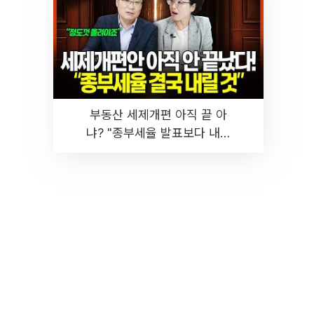
부동산 세제개편 아직 끝 아
냐? "종부세율 발표보다 내릴
것" 장기거주·양도세 전망 I 집
땅지성 I 김인만, 진미윤