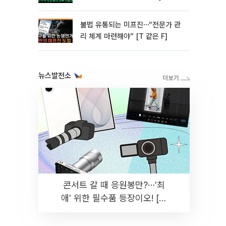
미]
불법 유통되는 미프진⋯“전문가 관
리 체계 마련해야” [T 같은 F]
뉴스발전소
콘서트 갈 때 응원봉만?⋯'최
애' 위한 필수품 등장이오! [솔
드아웃]