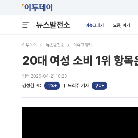
뉴스발전소
이슈크래커
요즘, 이거
이투데이
뉴스발전소
이슈크래커
20대 여성 소비 1위 항목은
입력 2026-04-21 10:23
김성현 PD
노희주 기자
구독
구독