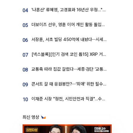
'나혼산' 류혜영, 고경표와 16년산 우정…"자취방서 부모님과 마주쳐"
04
더보이즈 선우, 영훈 이어 개인 활동 돌입⋯앳에어리어와 전속계약
05
서장훈, 서초 빌딩 450억에 내놨다⋯시세차익은
06
[넥스블록][인기 검색 코인 톱15] XRP 거래량 14억달러…ETHGas 급등·Bless 급락…고변동 알트 부각
07
교통축 따라 집값 갈렸다⋯세종·검단 ‘교통 프리미엄’ 뚜렷
08
콘서트 갈 때 응원봉만?⋯'최애' 위한 필수품 등장이오! [솔드아웃]
09
이재준 시장 "정전, 시민안전과 직결"…수원시 비상대응체계 가동
10
최신 영상