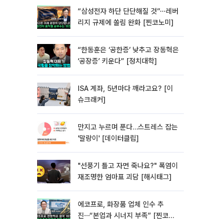
“삼성전자 하단 단단해질 것”⋯레버
리지 규제에 쏠림 완화 [찐코노미]
“한동훈은 ‘공한증’ 낮추고 장동혁은
‘공장증’ 키운다” [정치대학]
ISA 계좌, 5년마다 깨라고요? [이
슈크래커]
만지고 누르며 푼다…스트레스 잡는
'말랑이' [데이터클립]
"선풍기 틀고 자면 죽나요?" 폭염이
재조명한 엄마표 괴담 [해시태그]
에코프로, 화장품 업체 인수 추
진⋯“본업과 시너지 부족” [찐코노