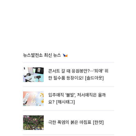
뉴스발전소 최신 뉴스
콘서트 갈 때 응원봉만?⋯'최애' 위
한 필수품 등장이오! [솔드아웃]
입추매직 '불발', 처서매직은 올까
요? [해시태그]
극한 폭염의 붉은 마침표 [한컷]