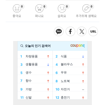
0
0
0
0
좋아요
화나요
슬퍼요
추가취재 원해요