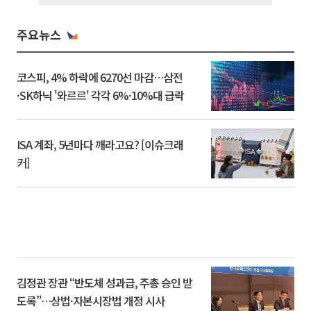
주요뉴스
코스피, 4% 하락에 6270선 마감…삼전
·SK하닉 '와르르' 각각 6%·10%대 급락
ISA 계좌, 5년마다 깨라고요? [이슈크래
커]
김정관 장관 “반도체 성과급, 주총 승인 받
도록”…상법·자본시장법 개정 시사