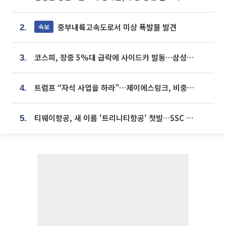
중부내륙고속도로서 미상 폭발물 발견
속보
2.
코스피, 장중 5%대 급락에 사이드카 발동…삼성·SK 동반 폭락
3.
트럼프 “자석 사업을 하라”…제이에스링크, 비중국 영구자석 공급망 구축 속도
4.
티웨이항공, 새 이름 '트리니티항공' 첫발…SSC 전략 본격화
5.