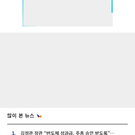
많이 본 뉴스
김정관 장관 “반도체 성과급, 주총 승인 받도록”…상법·자본시장법 개정 시사
1.