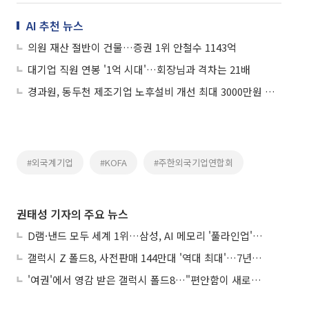
AI 추천 뉴스
의원 재산 절반이 건물…증권 1위 안철수 1143억
대기업 직원 연봉 '1억 시대'…회장님과 격차는 21배
경과원, 동두천 제조기업 노후설비 개선 최대 3000만원 지원
#외국계기업
#KOFA
#주한외국기업연합회
권태성 기자의 주요 뉴스
D램·낸드 모두 세계 1위…삼성, AI 메모리 '풀라인업'으로 승부
갤럭시 Z 폴드8, 사전판매 144만대 '역대 최대'…7년만에 갤노트10 기록 넘어
'여권'에서 영감 받은 갤럭시 폴드8…"편안함이 새로운 디자인 경쟁력"