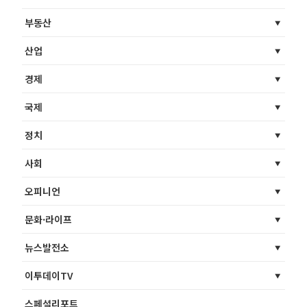
부동산
산업
경제
국제
정치
사회
오피니언
문화·라이프
뉴스발전소
이투데이TV
스페셜리포트