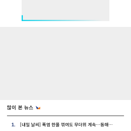
많이 본 뉴스
[내일 날씨] 폭염 한풀 꺾여도 무더위 계속⋯동해안 이틀 연속 비
1.