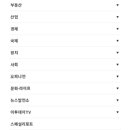
부동산
산업
경제
국제
정치
사회
오피니언
문화·라이프
뉴스발전소
이투데이TV
스페셜리포트