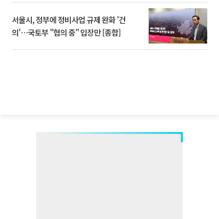
서울시, 정부에 정비사업 규제 완화 '건
의'⋯국토부 "협의 중" 입장만 [종합]