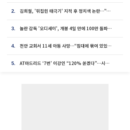
김희철, '뒤집힌 태극기' 지적 후 정치색 논란…"좌우 떠나 우리나라 국기"
2.
놀란 감독 '오디세이', 개봉 4일 만에 100만 돌파⋯'왕사남' 보다 빠르다
3.
천안 교회서 11세 아동 사망…“침대에 묶여 있었다” 진술 확보
4.
AT마드리드 ‘7번’ 이강인 “120% 쏟겠다”⋯시메오네 감독 “필요한 선수”
5.