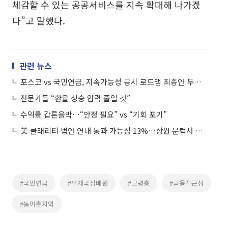
체감할 수 있는 공공서비스를 지속 확대해 나가겠
다”고 말했다.
관련 뉴스
포스코 vs 국민연금, 지속가능성 공시 로드맵 최종안 두고 '온도차'
전문가들 “환율 상승 압력 줄일 것”
수익률 갑론을박…“안정 필요” vs “기회 포기”
美 클래리티 법안 연내 통과 가능성 13%…상원 문턱서 제동
#국민연금
#우체국집배원
#고령층
#금융접근성
#농어촌지역