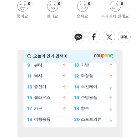
0
0
0
0
좋아요
화나요
슬퍼요
추가취재 원해요