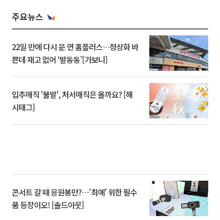
주요뉴스
22일 만에 다시 문 연 홈플러스…정상화 바
쁜데 재고 없어 ‘발동동’[가보니]
입추매직 '불발', 처서매직은 올까요? [해
시태그]
콘서트 갈 때 응원봉만?⋯'최애' 위한 필수
품 등장이오! [솔드아웃]