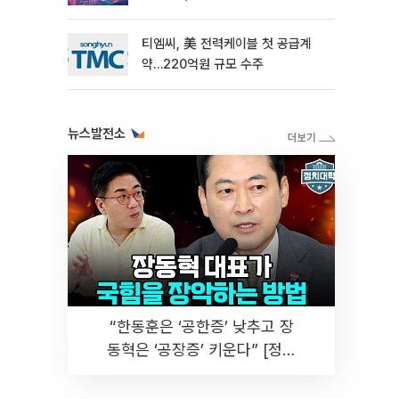
티엠씨, 美 전력케이블 첫 공급계
약…220억원 규모 수주
뉴스발전소
“한동훈은 ‘공한증’ 낮추고 장
동혁은 ‘공장증’ 키운다” [정치
대학]