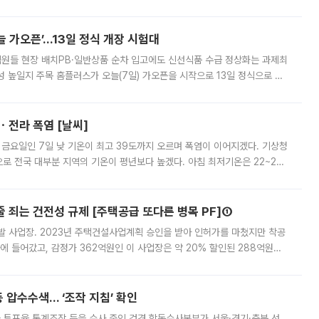
 부족과 디자인 정체성 논란에 휩싸였던 만큼, 사업 선정 과정과 결과물에
 가오픈’...13일 정식 개장 시험대
.직원들 현장 배치PB·일반상품 순차 입고에도 신선식품 수급 정상화는 과제최
 높일지 주목 홈플러스가 오늘(7일) 가오픈을 시작으로 13일 정식으로 재
직원들이 현장 배치되고, PB 상품과 함께 일반 상품 납품도 순차적으로 진행
ㆍ전라 폭염 [날씨]
 금요일인 7일 낮 기온이 최고 39도까지 오르며 폭염이 이어지겠다. 기상청
로 전국 대부분 지역의 기온이 평년보다 높겠다. 아침 최저기온은 22~27
 대부분 지역에 폭염특보가 발효된 가운데 최고체감온도는 35도 안팎까지 올라
줄 죄는 건전성 규제 [주택공급 또다른 병목 PF]①
발 사업장. 2023년 주택건설사업계획 승인을 받아 인허가를 마쳤지만 착공
에 들어갔고, 감정가 362억원인 이 사업장은 약 20% 할인된 288억원에
 현재는 4차 공매를 위한 조건 협의가 진행 중이다. 수도권의 주요 주거 배
 압수수색… ‘조작 지침’ 확인
와 투표율 통계조작 등을 수사 중인 검경 합동수사본부가 서울·경기·충북 선