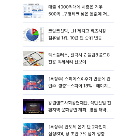
매출 4000억대에 시총은 겨우
500억…구영테크 낮은 몸값에 저가
승계 마무리
코람코신탁, LH 제치고 리츠시장
점유율 1위…10년 만 순위 변동
엑스플러스, 갤럭시 Z 플립8·폴드8
전용 액세서리 선보여
[특징주] 스페이스X 주가 반등에 관
련주 ‘껑충’⋯스피어 18%ㆍ에이치
브이엠 12%↑
강원랜드사회공헌재단, 석탄산업 전
환지역 문화공연 개최…영월·태백·삼
척서 3회
[특징주] 반도체 온기 탄 2차전지...
삼성SDI, 장 초반 7% 넘게 껑충