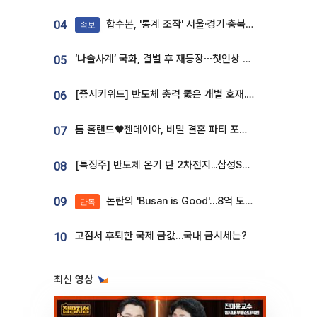
합수본, '통계 조작' 서울·경기·충북 선관위 등 추가 압수수색
04
속보
‘나솔사계’ 국화, 결별 후 재등장⋯첫인상 투표 휩쓸고 ‘인기녀’ 등극
05
[증시키워드] 반도체 충격 뚫은 개별 호재...포스코퓨처엠·에코프로·한화솔루션 '눈길'
06
톰 홀랜드♥젠데이아, 비밀 결혼 파티 포착⋯호텔 대관비만 9억
07
[특징주] 반도체 온기 탄 2차전지...삼성SDI, 장 초반 7% 넘게 껑충
08
논란의 'Busan is Good'…8억 도시브랜드, 용산 대통령실 CI 업체가 수행
09
단독
고점서 후퇴한 국제 금값…국내 금시세는?
10
최신 영상