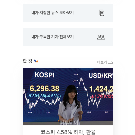
내가 저장한 뉴스 모아보기
내가 구독한 기자 전체보기
한 컷
코스피 4.58% 하락, 환율