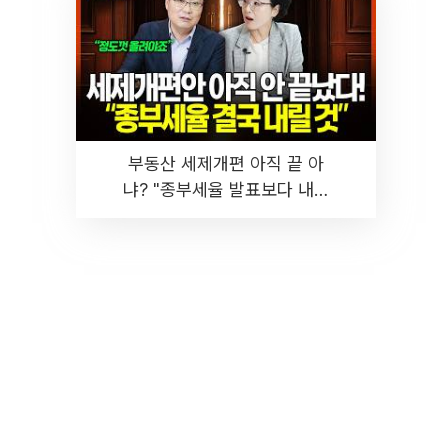
부동산 세제개편 아직 끝 아
냐? "종부세율 발표보다 내릴
것" 장기거주·양도세 전망 I 집
땅지성 I 김인만, 진미윤