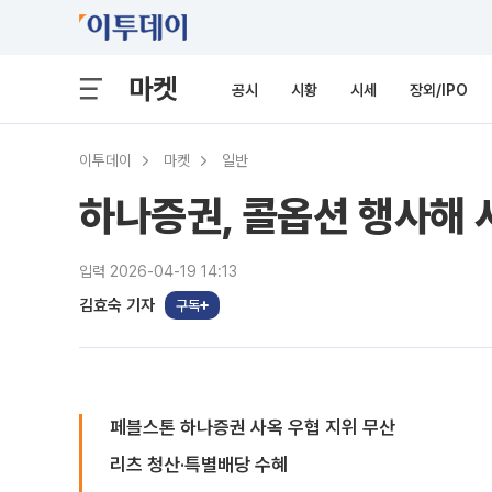
마켓
공시
시황
시세
장외/IPO
이투데이
마켓
일반
하나증권, 콜옵션 행사해
입력 2026-04-19 14:13
김효숙 기자
구독
페블스톤 하나증권 사옥 우협 지위 무산
리츠 청산·특별배당 수혜