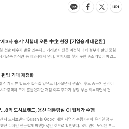
제3자 승계’ 시험대 오른 中企 현장 [기업승계 대전환]
지원 첫발 매수자 발굴·인수자금·거래망 이전은 여전히 과제 정부가 혈연 중심
장기근속 임직원 등 제3자에게 연다. 후계자를 찾지 못한 중소기업이 폐업
해 기술과 일자리를 남기도록 하겠다는 취지다. 다만 세금 감면만으로 거래를
에 편입 기대 재점화
월 정기 리뷰 발표가 일주일 앞으로 다가오면서 편출입 후보 종목에 관심이
 시가총액이 크게 흔들렸지만 저점 이후 주가가 상당 부분 회복되면서 편입
다시 부각되고 있다. 7일 금융투자업계에 따르면 MSCI는 한국시간으로 오는
od'…8억 도시브랜드, 용산 대통령실 CI 업체가 수행
시 도시브랜드 ‘Busan is Good’ 개발 사업의 수행기관이 윤석열 정부
여했던 디자인 전문업체 피앤(P&)인 것으로 확인됐다. 8억 원이 투입된 부산