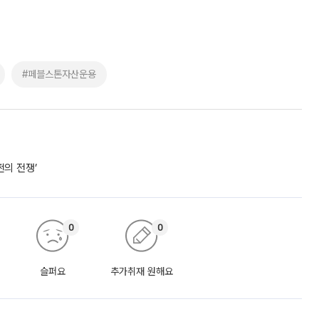
#페블스톤자산운용
쩐의 전쟁’
0
0
슬퍼요
추가취재 원해요