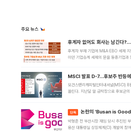
주요 뉴스
후계자 없어도 회사는 남긴다?…‘
후계자 부재 기업에 M&A·EBO 세제 
이던 기업승계 세제의 문을 동종기업과 
대신 M&A나 임직원 인수(EBO)를 통
늘
MSCI 발표 D-7…후보주 반등
모건스탠리캐피털인터내셔널(MSCI) 8
쏠린다. 지난달 말 급락장으로 후보군의
가능성과 지수 추종 자금 유입 기대가 
논란의 'Busan is Go
단독
박형준 전 부산시장 재임 당시 추진된 부산
용산 대통령실 상징체계(CI) 개발에 참