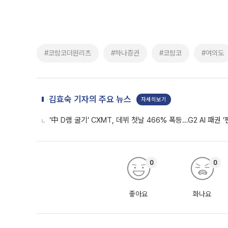
#코람코더원리츠
#하나증권
#코람코
#여의도
김효숙 기자의 주요 뉴스
자세히보기
‘中 D램 굴기’ CXMT, 데뷔 첫날 466% 폭등…G2 AI 패권 ‘
0
0
좋아요
화나요