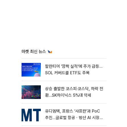
마켓 최신 뉴스
팔란티어 '깜짝 실적'에 주가 급등…
SOL 커버드콜 ETF도 주목
상승 출발한 코스피·코스닥, 하락 전
환…SK하이닉스 5%대 약세
유디엠텍, 프랑스 ‘샤프란’과 PoC
추진…글로벌 항공ㆍ방산 AI 시장
공략