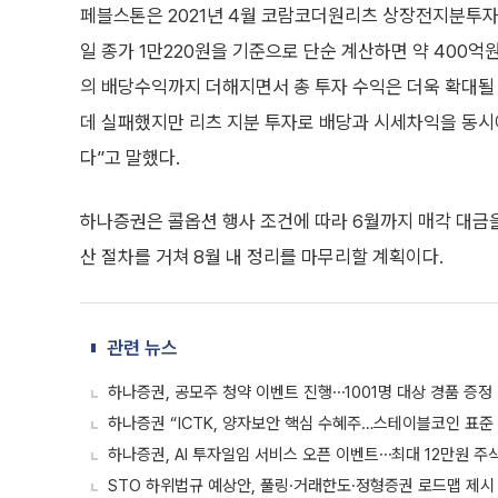
페블스톤은 2021년 4월 코람코더원리츠 상장전지분투자
일 종가 1만220원을 기준으로 단순 계산하면 약 400억
의 배당수익까지 더해지면서 총 투자 수익은 더욱 확대될 
데 실패했지만 리츠 지분 투자로 배당과 시세차익을 동시
다”고 말했다.
하나증권은 콜옵션 행사 조건에 따라 6월까지 매각 대금
산 절차를 거쳐 8월 내 정리를 마무리할 계획이다.
관련 뉴스
하나증권, 공모주 청약 이벤트 진행⋯1001명 대상 경품 증정
하나증권 “ICTK, 양자보안 핵심 수혜주…스테이블코인 표준
하나증권, AI 투자일임 서비스 오픈 이벤트⋯최대 12만원 주
STO 하위법규 예상안, 풀링·거래한도·정형증권 로드맵 제시