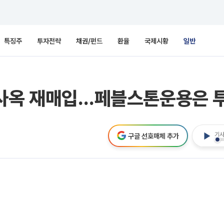
특징주
투자전략
채권/펀드
환율
국제시황
일반
 사옥 재매입…페블스톤운용은 
기사
구글 선호매체 추가