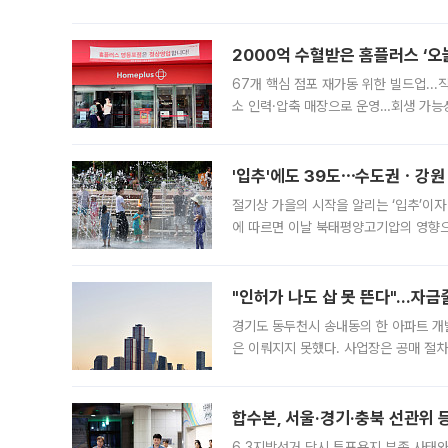
도시브랜드 사업이 공개 이후 시민 공감
2000억 수혈받은 홈플러스 ‘오늘
67개 핵심 점포 재가동 위한 빌드업..
소 인력·압축 매장으로 운영…회생 가능성
영업을 시작한다. 핵심 점포 67개에는 
'입추'에도 39도⋯수도권ㆍ강원
절기상 가을의 시작을 알리는 ‘입추’이자
에 따르면 이날 북태평양고기압의 영향으
도, 낮 최고기온은 31~39도로, 전국
"인허가 나도 삽 못 뜬다"…자금
경기도 동두천시 송내동의 한 아파트 개
은 이뤄지지 못했다. 사업장은 공매 절차
3차 공매까지 진행됐으나 모두 유찰됐다.
후
합수본, 서울·경기·충북 선관위 등
6.3지방선거 당시 투표용지 부족 사태