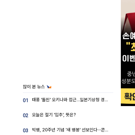
많이 본 뉴스
태풍 '돌핀' 오키나와 접근…일본기상청 경로 업데이트
01
오늘은 절기 '입추', 뜻은?
02
빅뱅, 20주년 기념 '새 뱅봉' 선보인다⋯콘서트 앞두고 팝업 개최
03