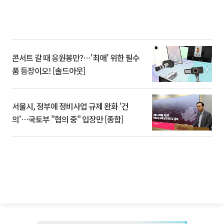
콘서트 갈 때 응원봉만?⋯'최애' 위한 필수
품 등장이오! [솔드아웃]
서울시, 정부에 정비사업 규제 완화 '건
의'⋯국토부 "협의 중" 입장만 [종합]