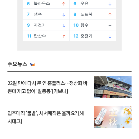
주요뉴스
22일 만에 다시 문 연 홈플러스…정상화 바
쁜데 재고 없어 ‘발동동’[가보니]
입추매직 '불발', 처서매직은 올까요? [해
시태그]