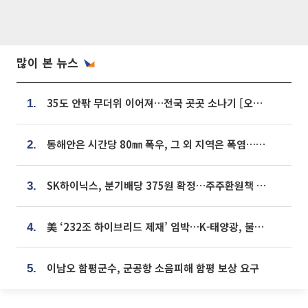
많이 본 뉴스
35도 안팎 무더위 이어져…전국 곳곳 소나기 [오늘 날씨]
1.
동해안은 시간당 80㎜ 폭우, 그 외 지역은 폭염…‘극과 극 날씨’
2.
SK하이닉스, 분기배당 375원 확정…주주환원책 9월로 앞당겨 발표
3.
美 ‘232조 하이브리드 제재’ 임박…K-태양광, 불확실성 털고 날개 다나
4.
이남오 함평군수, 군공항 소음피해 함평 보상 요구
5.