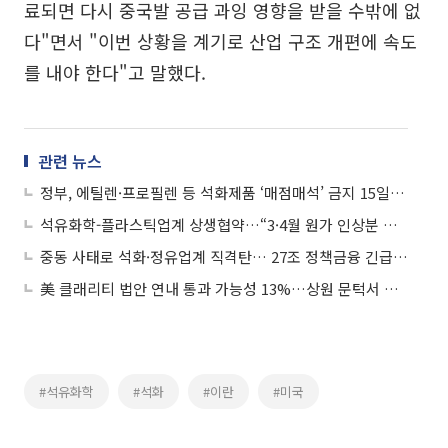
료되면 다시 중국발 공급 과잉 영향을 받을 수밖에 없
다"면서 "이번 상황을 계기로 산업 구조 개편에 속도
를 내야 한다"고 말했다.
관련 뉴스
정부, 에틸렌·프로필렌 등 석화제품 ‘매점매석’ 금지 15일 시행
석유화학-플라스틱업계 상생협약…“3·4월 원가 인상분 축소”
중동 사태로 석화·정유업계 직격탄… 27조 정책금융 긴급 수혈
美 클래리티 법안 연내 통과 가능성 13%…상원 문턱서 제동
#석유화학
#석화
#이란
#미국