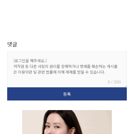
댓글
0 / 300