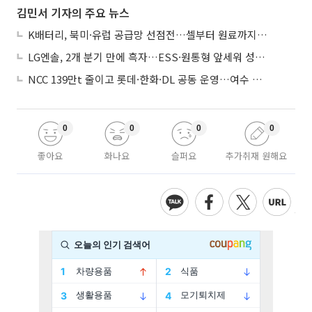
김민서 기자의 주요 뉴스
K배터리, 북미·유럽 공급망 선점전…셀부터 원료까지 현지화
LG엔솔, 2개 분기 만에 흑자…ESS·원통형 앞세워 성장 가속
NCC 139만t 줄이고 롯데·한화·DL 공동 운영…여수 1호 본궤도
0
0
0
0
좋아요
화나요
슬퍼요
추가취재 원해요