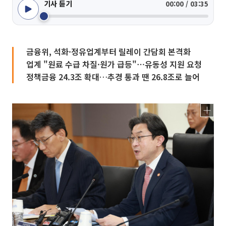
기사 듣기
00:00 / 03:35
금융위, 석화·정유업계부터 릴레이 간담회 본격화
업계 "원료 수급 차질·원가 급등"⋯유동성 지원 요청
정책금융 24.3조 확대…추경 통과 땐 26.8조로 늘어