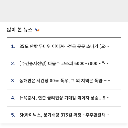
많이 본 뉴스
35도 안팎 무더위 이어져…전국 곳곳 소나기 [오늘 날씨]
1.
[주간증시전망] 다음주 코스피 6000~7000⋯“外人 수급은 정책이 변수”
2.
동해안은 시간당 80㎜ 폭우, 그 외 지역은 폭염…‘극과 극 날씨’
3.
뉴욕증시, 연준 금리인상 기대감 꺾이자 상승...S&P500 사상 최고치 [종합]
4.
SK하이닉스, 분기배당 375원 확정…주주환원책 9월로 앞당겨 발표
5.