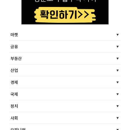
마켓
금융
부동산
산업
경제
국제
정치
사회
오피니언