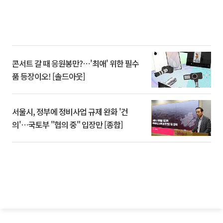
콘서트 갈 때 응원봉만?⋯'최애' 위한 필수
품 등장이오! [솔드아웃]
서울시, 정부에 정비사업 규제 완화 '건
의'⋯국토부 "협의 중" 입장만 [종합]