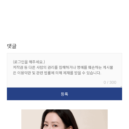
댓글
0 / 300