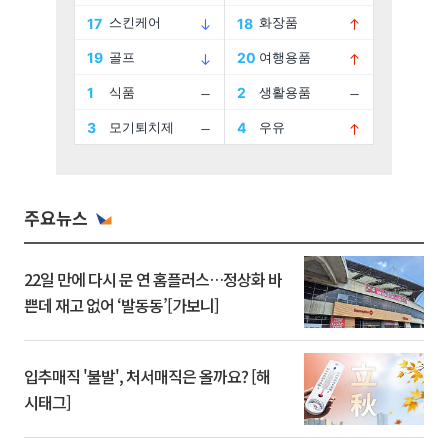
주요뉴스
22일 만에 다시 문 연 홈플러스…정상화 바
쁜데 재고 없어 ‘발동동’[가보니]
입추매직 '불발', 처서매직은 올까요? [해
시태그]