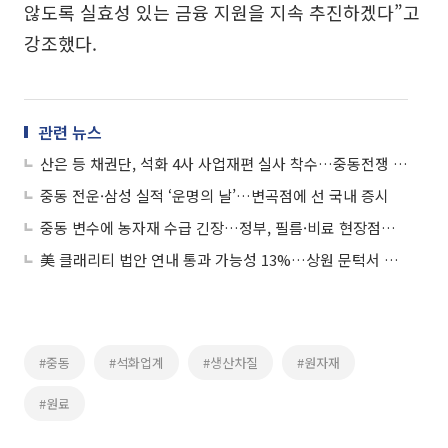
않도록 실효성 있는 금융 지원을 지속 추진하겠다”고
강조했다.
관련 뉴스
산은 등 채권단, 석화 4사 사업재편 실사 착수…중동전쟁 변수에 장기화 가능성
중동 전운·삼성 실적 ‘운명의 날’…변곡점에 선 국내 증시
중동 변수에 농자재 수급 긴장…정부, 필름·비료 현장점검 나선다
美 클래리티 법안 연내 통과 가능성 13%…상원 문턱서 제동
#중동
#석화업계
#생산차질
#원자재
#원료