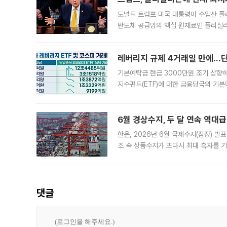
도널드 트럼프 미국 대통령이 수입산 
반도체 공급망의 핵심 원재료인 폴리실리
로 한국 기업에 미칠 영향에도 관심이 
레버리지 규제 4거래일 만에…단일
기본예탁금 현금 3000만원 조기 상향하
지수펀드(ETF)에 대한 금융당국의 기본
13분의 1수준으로 급감했다. 6일 한국
한 가운데
6월 경상수지, 두 달 연속 역대급
한은, 2026년 6월 국제수지(잠정) 발
조 속 상품수지가 또다시 최대 흑자를 
다. 한국은행이 6일 발표한 '2026년 
집계됐다
댓글