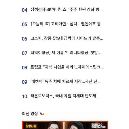
삼성전자·SK하이닉스 “주주 환원 강화 방안 마련”
04
[오늘의 IR] 고려아연ㆍ심텍ㆍ엘앤에프 등
05
코스피, 장중 5%대 급락에 사이드카 발동…삼성·SK 동반 폭락
06
티웨이항공, 새 이름 '트리니티항공' 첫발…SSC 전략 본격화
07
트럼프 “자석 사업을 하라”…제이에스링크, 비중국 영구자석 공급망 구축 속도
08
‘레켐비’ 독주 치매 치료제 시장…국산 신약 등장하나
09
라온로보틱스, 국내 유일 차세대 반도체 공정 로봇 개발 ‘고객사 테스트 진행’
10
최신 영상