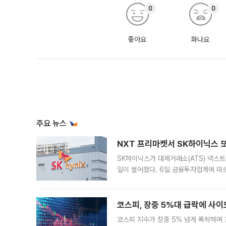
0
0
좋아요
화나요
주요 뉴스
NXT 프리마켓서 SK하이닉스 또
SK하이닉스가 대체거래소(ATS) 넥스
일이 벌어졌다. 6일 금융투자업계에 따르
규장 종가보다 29.98% 내린 116만8
규시장과 달
코스피, 장중 5%대 급락에 사이
코스피 지수가 장중 5% 넘게 폭락하며