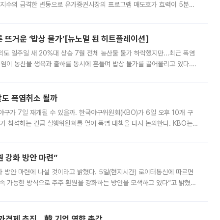
선물지수의 급격한 변동으로 유가증권시장의 프로그램 매도호가 효력이 5분간
물지수는 전 거래일 종가 대비 52.48포인트(5.04%) 내린 987.24를 기
른 뜨거운 ‘밥상 물가’[뉴노멀 된 히트플레이션]
도 일주일 새 20%대 상승 7월 전체 농산물 물가 하락했지만...최근 폭염
폭염이 농산물 생육과 출하를 동시에 흔들며 밥상 물가를 끌어올리고 있다.
 아니라 오이와 참외, 브로콜리 가격까지 일주일 새 두 자릿수로 뛰었다.
말도 폭염취소 될까
구가 7일 재개될 수 있을까. 한국야구위원회(KBO)가 6일 오후 10개 구
 참석하는 긴급 실행위원회를 열어 폭염 대책을 다시 논의한다. KBO는
서 관람객과 선수단의 안전 위험 상황이 발생했다”며 5∼6일 예정됐던
 강화 방안 마련”
 것이라고 밝혔다. 5일(현지시간) 로이터통신에 따르면
속 가능한 방식으로 주주 환원을 강화하는 방안을 모색하고 있다”고 밝혔다.
그러면서 자세한 내용은 “조만간 공개할 예정”이라고 덧붙였다. SK하이닉스도 로이터에 전달한 성명에서 “연
가격제 추진…韓 기업 영향 촉각