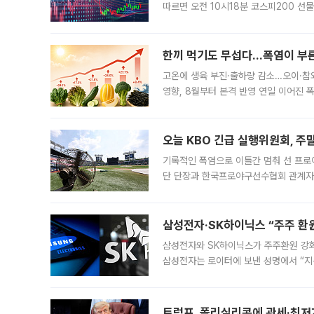
따르면 오전 10시18분 코스피200 
정지됐다. 발동 시점 당시 코스피200 선
록했다.
한끼 먹기도 무섭다...폭염이 부
고온에 생육 부진·출하량 감소…오이·참외
영향, 8월부터 본격 반영 연일 이어진 
고온에 취약한 시금치와 상추 등 잎채소뿐
오늘 KBO 긴급 실행위원회, 주
기록적인 폭염으로 이틀간 멈춰 선 프로야
단 단장과 한국프로야구선수협회 관계자가
5일 “최근 전국적으로 폭염이 지속되면
KBO리그와
삼성전자·SK하이닉스 “주주 환원
삼성전자와 SK하이닉스가 주주환원 강화 방안 마련에 나설
삼성전자는 로이터에 보낸 성명에서 “지
트럼프, 폴리실리콘에 관세·최저