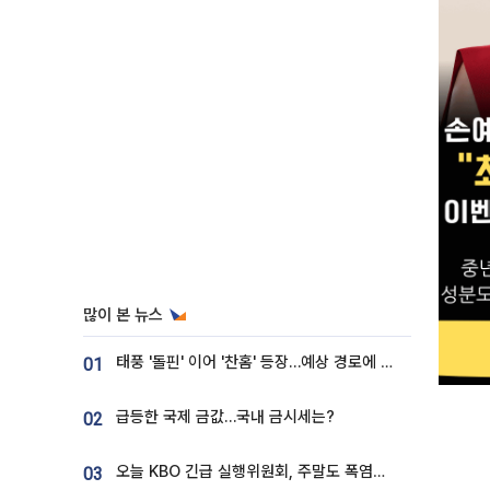
많이 본 뉴스
태풍 '돌핀' 이어 '찬홈' 등장…예상 경로에 한국 '한숨'
01
급등한 국제 금값…국내 금시세는?
02
오늘 KBO 긴급 실행위원회, 주말도 폭염취소 될까
03