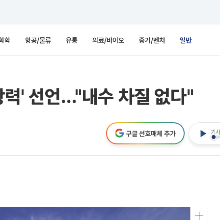
화학
항공/물류
유통
의료/바이오
중기/벤처
일반
항력' 선언…"내수 차질 없다"
기사
구글 선호매체 추가