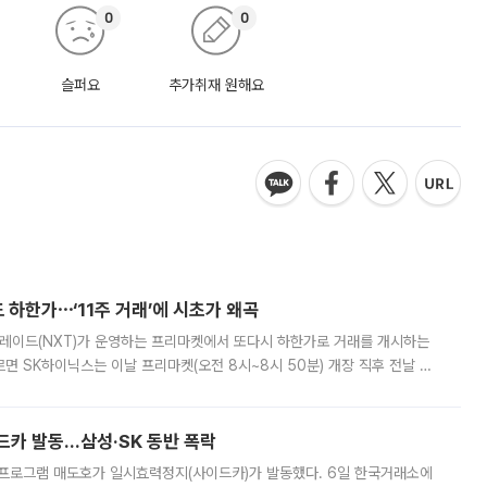
0
0
슬퍼요
추가취재 원해요
 하한가⋯‘11주 거래’에 시초가 왜곡
트레이드(NXT)가 운영하는 프리마켓에서 또다시 하한가로 거래를 개시하는
면 SK하이닉스는 이날 프리마켓(오전 8시~8시 50분) 개장 직후 전날 정
000원에 거래됐다. 거래량은 11주에 불과했으나, 최초 가격 결정이 기존 정
드카 발동…삼성·SK 동반 폭락
 프로그램 매도호가 일시효력정지(사이드카)가 발동했다. 6일 한국거래소에