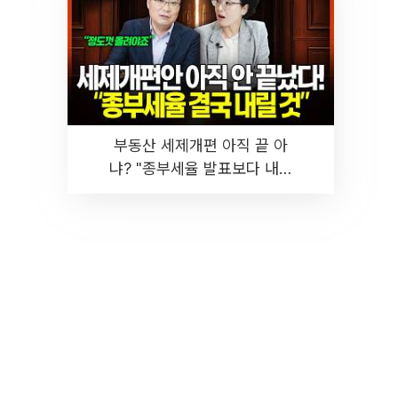
부동산 세제개편 아직 끝 아
냐? "종부세율 발표보다 내릴
것" 장기거주·양도세 전망 I 집
땅지성 I 김인만, 진미윤