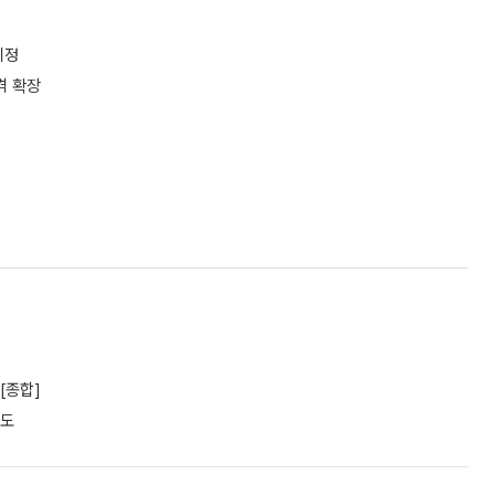
지정
격 확장
[종합]
궤도