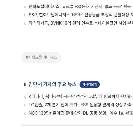
한화토탈에너지스, 글로벌 ESG평가기관서 ‘골드 등급’ 획득
S&P, 한화토탈에너지스 ‘BBB-’ 신용등급 부정적 관찰대상 
마스터카드, BVNK 18억 달러 인수로 스테이블코인 사업 본
#한화토탈에너지스
김민서 기자의 주요 뉴스
자세히보기
K배터리, 북미·유럽 공급망 선점전…셀부터 원료까지 현지화
LG엔솔, 2개 분기 만에 흑자…ESS·원통형 앞세워 성장 가속 
NCC 139만t 줄이고 롯데·한화·DL 공동 운영…여수 1호 본