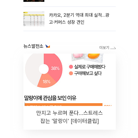
카카오, 2분기 역대 최대 실적…광
고·커머스 성장 견인
뉴스발전소
만지고 누르며 푼다…스트레스
잡는 '말랑이' [데이터클립]