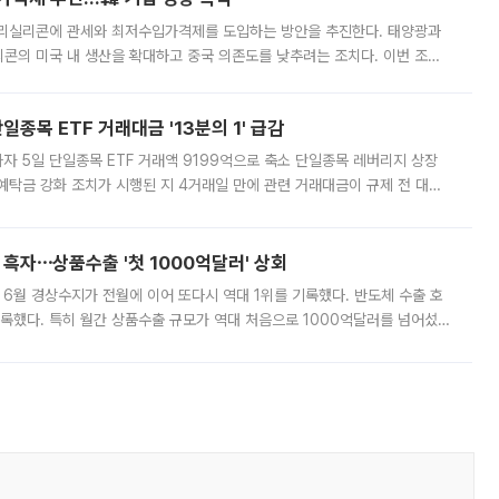
폴리실리콘에 관세와 최저수입가격제를 도입하는 방안을 추진한다. 태양광과
콘의 미국 내 생산을 확대하고 중국 의존도를 낮추려는 조치다. 이번 조처
쏠리고 있다. 5일(현지시간) 블룸버그통신에 따르면 미국 행정부 내에서는
종목 ETF 거래대금 '13분의 1' 급감
자 5일 단일종목 ETF 거래액 9199억으로 축소 단일종목 레버리지 상장
예탁금 강화 조치가 시행된 지 4거래일 만에 관련 거래대금이 규제 전 대비
거래소에 따르면 전날 코스피 시장 전체 거래대금은 25조2129억원을 기록
 흑자⋯상품수출 '첫 1000억달러' 상회
표 6월 경상수지가 전월에 이어 또다시 역대 1위를 기록했다. 반도체 수출 호
기록했다. 특히 월간 상품수출 규모가 역대 처음으로 1000억달러를 넘어섰
6월 국제수지(잠정)'에 따르면 6월 경상수지는 497억3000만달러 흑자로