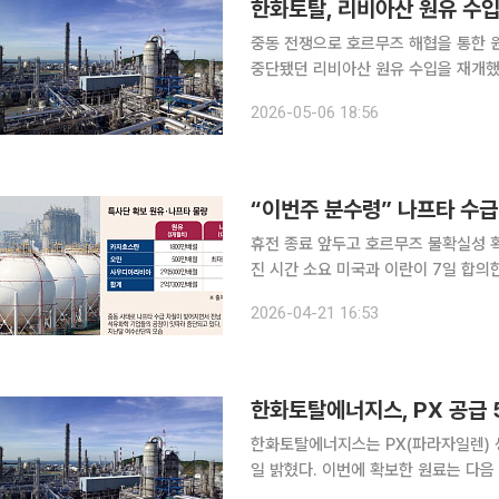
한화토탈, 리비아산 원유 수입
중동 전쟁으로 호르무즈 해협을 통한
중단됐던 리비아산 원유 수입을 재개했
임으로 풀이된다. 6일 업계에 따르면 한화토탈에너지스는 지난 3월 리비아산 원유 52만3000배럴
2026-05-06 18:56
을 수입했다. 국내에 리비아산 원유가 
“이번주 분수령” 나프타 수
휴전 종료 앞두고 호르무즈 불확실성 
진 시간 소요 미국과 이란이 7일 합의한 2주간의 휴전이 오는 22일 종료됨에 따라 중동발 물류 위
기가 재점화될 조짐이다. 호르무즈 해
2026-04-21 16:53
급에 차질을 빚고 있는 국내 석유화학 
한화토탈에너지스, PX 공급 
한화토탈에너지스는 PX(파라자일렌) 생
일 밝혔다. 이번에 확보한 원료는 다음 달 중
다음 달 PX 생산을 줄인 뒤 6월부터