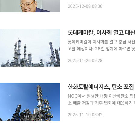
기반으로 2003년부터 20여 년간 
2025-12-08 08:36
㈜한화, 한화에어로스페이스, 한화오션
롯데케미칼, 이사회 열고 대
롯데케미칼이 이사회를 열고 충남 서산
고할 예정이다. 26일 업계에 따르면 롯데케미칼은 이날 오후 중 이사회를 열고 대산산단에서 HD현
대케미칼과 각각 운영 중인 에틸렌 생산용 NCC
2025-11-26 09:28
연간 110만t(톤) 규모의 NCC를, H
한화토탈에너지스, 탄소 포집 
NCC에서 발생한 대량 이산화탄소 직접 포집탄소
소 배출 저감과 기후 변화에 대응하기 
밝혔다. 한화토탈에너지스의 탄소 포집 파일럿 설비는 석유화학 공정에서 발생되는 배가스(Flue
2025-11-10 08:42
Gas) 중 이산화탄소를 직접 포집하