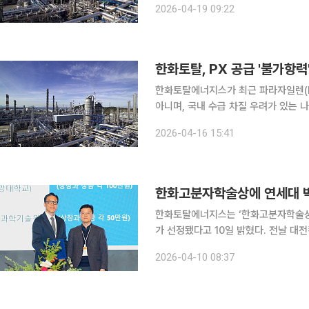
2026-04-19 09:22
월 중순부터 PX 생산량이 다시 증가할
한화토탈, PX 공급 '불가항력
한화토탈에너지스가 최근 파라자일렌(PX
아니며, 국내 수급 차질 우려가 있는 
다. 16일 업계에 따르면 한화토탈에너지스는 13일 고객사에 보낸 공문을 통해 PX 공급 불가항력을
2026-04-16 15:41
통지했다. 미국-이란 전쟁 여파로 나프
한화고분자학술상에 연세대 
한화토탈에너지스는 ‘한화고분자학술상’
가 선정됐다고 10일 밝혔다. 전날 대전컨벤션센터에서 열린 ‘한국고분자학회 2026년도 춘계총회
및 학술대회’에서 한화고분자학술상 수
2026-04-10 08:37
수여됐다. 박 교수는 자기조립 