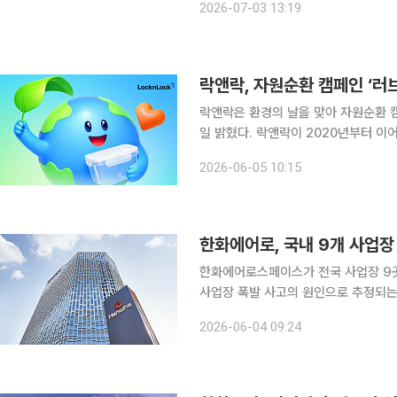
2026-07-03 13:19
품 가격을 t(톤)당 최대 20만원 인하
락앤락, 자원순환 캠페인 ‘러브
락앤락은 환경의 날을 맞아 자원순환 캠페인
일 밝혔다. 락앤락이 2020년부터 이어온 ‘러브 포 플래닛’은 오래된 플라스틱 밀폐용기를 수거해
생활용품, 산업소재, 공공시설물 등으
2026-06-05 10:15
한화에어로, 국내 9개 사업장
한화에어로스페이스가 전국 사업장 9곳
사업장 폭발 사고의 원인으로 추정되는
한화에어로스페이스는 일부 필수 공정만
2026-06-04 09:24
과 안전교육을 시작했다고 4일 밝혔다