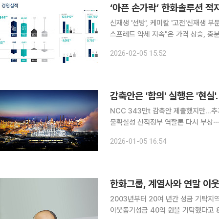
‘아픈 손가락’ 한화솔루션 적자 
신재생 '선방', 케미칼 '고전'신재생 
스프레드 약세 지속"은 가격 상승, 충분히
그룹의 캐시카우 역할을 했던 에너지
2026-02-05 15:52
하고 있다. 한화솔루션은 지난해 글로
감축안은 '합의' 실행은 '현실'
NCC 343만t 감축안 제출했지만…
불확실성 산적정부 역할론 다시 부상⋯정책 지원 필요할 듯 국
감축안 마련에는 공감대를 형성했지만,
2026-01-05 16:54
란 분석이 나온다. 설비 감축 규모와 
한화그룹, 계열사와 연말 이
2003년부터 20여 년간 성금 기탁지역사회 사회공헌 활
이웃돕기성금 40억 원을 기탁했다고 8일 밝혔다. 한화그룹은 사회공헌 철학