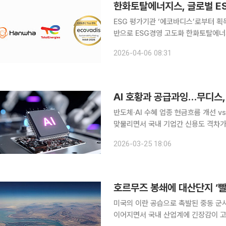
한화토탈에너지스, 글로벌 ES
ESG 평가기관 ‘에코바디스’로부터 획
반으로 ESG경영 고도화 한화토탈에너지스는 글로벌 ESG 평가기관 에코바디스(EcoVadis)로부터
‘골드(Gold) 등급’을 획득했다고 3일 밝혔다. 에코바디스는 2007년 프랑스에서 
2026-04-06 08:31
평가 기관으로, 전 세계 185개국 15
AI 호황과 공급과잉…무디스,
반도체·AI 수혜 업종 현금흐름 개선 vs 배터리·화학·철강
맞물리면서 국내 기업간 신용도 격차가 
적과 재무여력이 개선되는 반면, 배터
2026-03-25 18:06
24일 세계 3대 신용평가사 무디스가 
호르무즈 봉쇄에 대산단지 ‘
미국의 이란 공습으로 촉발된 중동 군
이어지면서 국내 산업계에 긴장감이 고