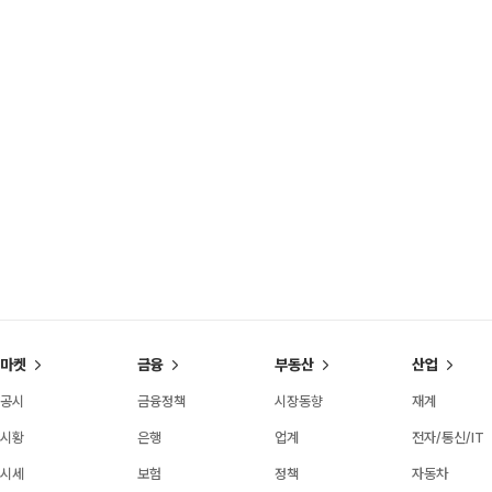
마켓
금융
부동산
산업
공시
금융정책
시장동향
재계
시황
은행
업계
전자/통신/IT
시세
보험
정책
자동차