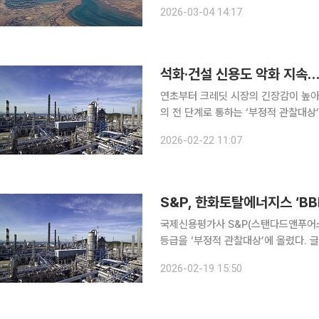
서산 대산석유화학단지가 직격탄을 맞을
2026-03-04 14:17
되고 있다. 4일 산업계에 따르면
석화·건설 신용도 악화 지속…
연초부터 크레딧 시장의 긴장감이 높아
의 전 단계로 통하는 ‘부정적 관찰대상’
한 신용도 경고음도 들린다. 22일 신용평가업계에 따르면 글로벌 신용평가사인 스탠다드앤푸어스
2026-02-22 11:07
(S&P)는 최근 한화토탈에너지스의 장
S&P, 한화토탈에너지스 ‘B
국제신용평가사 S&P(스탠다드앤푸어
등급을 ‘부정적 관찰대상’에 올렸다.
될 가능성이 커졌다는 판단이다. S&P는 19일(현지시각) “글로벌 석유화학 산업의 공급 과잉이 당
2026-02-19 15:50
분간 지속될 것으로 보이며 2027년 