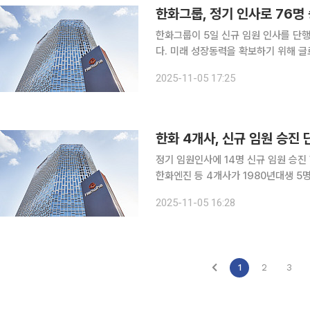
한화그룹, 정기 인사로 76명
한화그룹이 5일 신규 임원 인사를 단행
다. 미래 성장동력을 확보하기 위해 글로벌 진출을 추진할 인재들을 전면 배치했다. 1980년대생도
승진 명단에 이름을 올렸다. ㈜한화는 신규 임원 4명을 선임했다. 경영 안정성 및 현장 중심의 실행
2025-11-05 17:25
력 강화를 통해 내실경영 기반을 공고히
한화 4개사, 신규 임원 승진
정기 임원인사에 14명 신규 임원 승진 한화그룹의 한화에너지, 한화토탈에너지스, 한화파워시스템,
한화엔진 등 4개사가 1980년대생 5
다. 한화그룹 관계자는 이번 인사에 대해 “기술 전문성 및 성장 잠재력을 보유한 우수임원을 주요 포
2025-11-05 16:28
지션에 배치함으로써 지속 가능한 성장
1
2
3