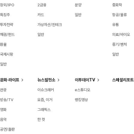
장외/IPO
2금융
분양
중화학
특징주
카드
일반
항공/물류
투자전략
가상자산/핀테크
유통
채권/펀드
일반
의료/바이오
환율
중기/벤처
국제시황
일반
일반
문화·라이프
뉴스발전소
이투데이TV
스페셜리포트
관광
이슈크래커
e스튜디오
방송/TV
요즘, 이거
랭킹영상
영화
그래픽스
음악
한 컷
공연/출판