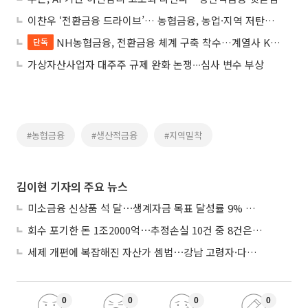
이찬우 ‘전환금융 드라이브’… 농협금융, 농업·지역 저탄소 전환 이끈다
NH농협금융, 전환금융 체계 구축 착수…계열사 KPI에도 반영
단독
가상자산사업자 대주주 규제 완화 논쟁∙∙∙심사 변수 부상
#농협금융
#생산적금융
#지역밀착
김이현 기자의 주요 뉴스
미소금융 신상품 석 달⋯생계자금 목표 달성률 9% 그쳐
회수 포기한 돈 1조2000억⋯추정손실 10건 중 8건은 기업대출
세제 개편에 복잡해진 자산가 셈법⋯강남 고령자·다주택자 ‘자산재편 고심’
0
0
0
0