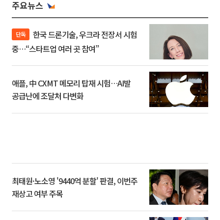
주요뉴스
한국 드론기술, 우크라 전장서 시험
단독
중…“스타트업 여러 곳 참여”
애플, 中 CXMT 메모리 탑재 시험…AI발
공급난에 조달처 다변화
최태원·노소영 '9440억 분할' 판결, 이번주
재상고 여부 주목