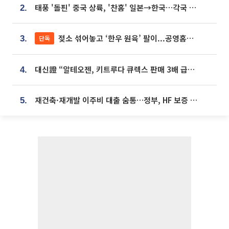
태풍 '돌핀' 중국 상륙, '찬홈' 일본→한국…각국 기상청 예상 경로는?
2.
젖소 섞어놓고 ‘한우 원육’ 팔이...공영홈쇼핑 표기·검증 구멍
단독
3.
대신證 “알테오젠, 키트루다 큐렉스 판매 3배 급증…목표가 41만원 상향”
4.
재건축·재개발 이주비 대출 숨통…정부, HF 보증 신설 추진
5.