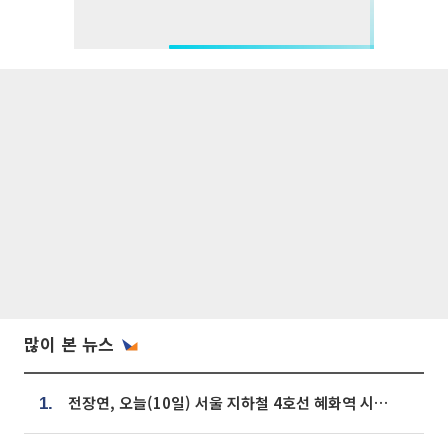
많이 본 뉴스
전장연, 오늘(10일) 서울 지하철 4호선 혜화역 시위…1호선 용산역 무정차
1.