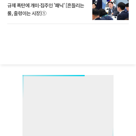
규제 폭탄에 개미·집주인 '패닉' [흔들리는
룰, 출렁이는 시장]①