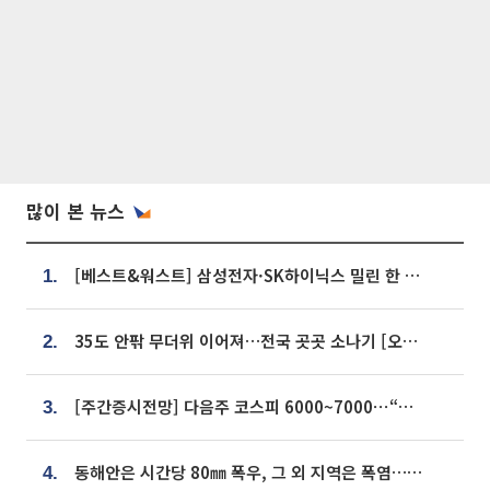
많이 본 뉴스
[베스트&워스트] 삼성전자·SK하이닉스 밀린 한 주…상상인증권은 85% 급등
1.
35도 안팎 무더위 이어져…전국 곳곳 소나기 [오늘 날씨]
2.
[주간증시전망] 다음주 코스피 6000~7000⋯“外人 수급은 정책이 변수”
3.
동해안은 시간당 80㎜ 폭우, 그 외 지역은 폭염…‘극과 극 날씨’
4.