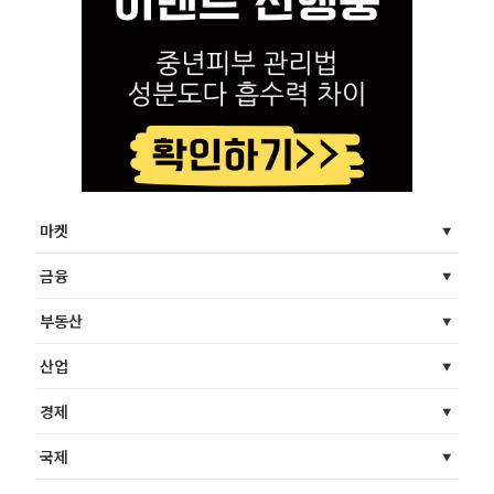
마켓
금융
부동산
산업
경제
국제