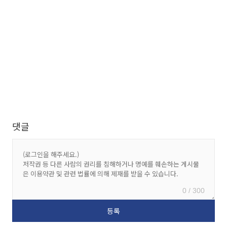
댓글
0 / 300