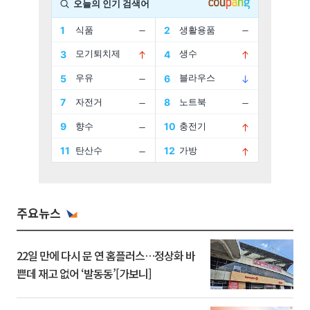
주요뉴스
22일 만에 다시 문 연 홈플러스…정상화 바
쁜데 재고 없어 ‘발동동’[가보니]