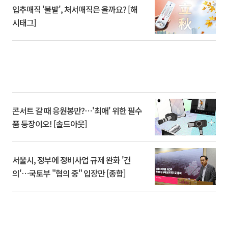
입추매직 '불발', 처서매직은 올까요? [해
시태그]
콘서트 갈 때 응원봉만?⋯'최애' 위한 필수
품 등장이오! [솔드아웃]
서울시, 정부에 정비사업 규제 완화 '건
의'⋯국토부 "협의 중" 입장만 [종합]