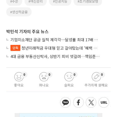
#수은
#여신감리
#인공지능
#조기경보모형
#생산적금융
박민석 기자의 주요 뉴스
기업미소재단 공급 실적 제각각⋯달성률 최대 17배 차이
청년미래적금 우대형 믿고 갈아탔는데 ‘혜택 반토막’…심사 오류에 가입자 혼선
단독
4대 금융 부동산신탁사, 상반기 희비 엇갈려…책임준공 손실 반영 시점이 갈랐다
0
0
0
0
좋아요
화나요
슬퍼요
추가취재 원해요