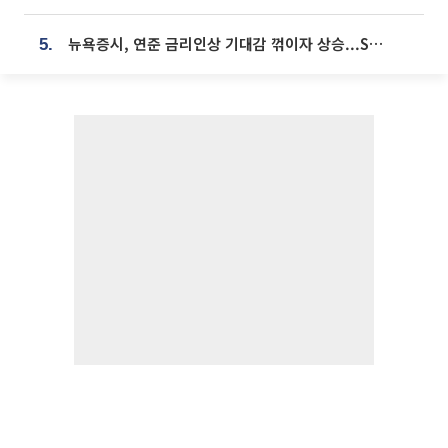
뉴욕증시, 연준 금리인상 기대감 꺾이자 상승...S&P500 사상 최고치 [종합]
5.