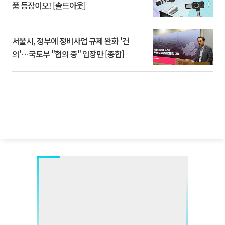
품 등장이오! [솔드아웃]
서울시, 정부에 정비사업 규제 완화 '건
의'⋯국토부 "협의 중" 입장만 [종합]