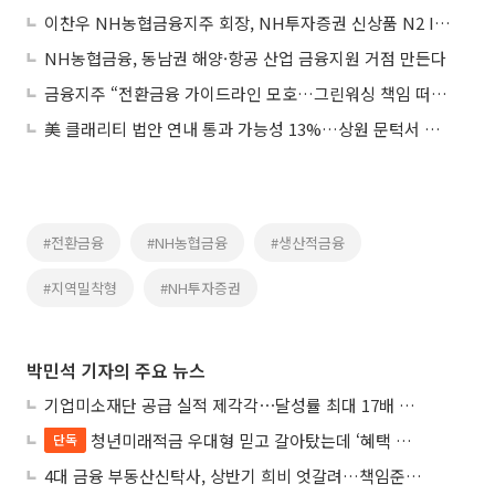
이찬우 NH농협금융지주 회장, NH투자증권 신상품 N2 IMA 1호 가입
NH농협금융, 동남권 해양·항공 산업 금융지원 거점 만든다
금융지주 “전환금융 가이드라인 모호…그린워싱 책임 떠안을 판”
美 클래리티 법안 연내 통과 가능성 13%…상원 문턱서 제동
#전환금융
#NH농협금융
#생산적금융
#지역밀착형
#NH투자증권
박민석 기자의 주요 뉴스
기업미소재단 공급 실적 제각각⋯달성률 최대 17배 차이
청년미래적금 우대형 믿고 갈아탔는데 ‘혜택 반토막’…심사 오류에 가입자 혼선
단독
4대 금융 부동산신탁사, 상반기 희비 엇갈려…책임준공 손실 반영 시점이 갈랐다