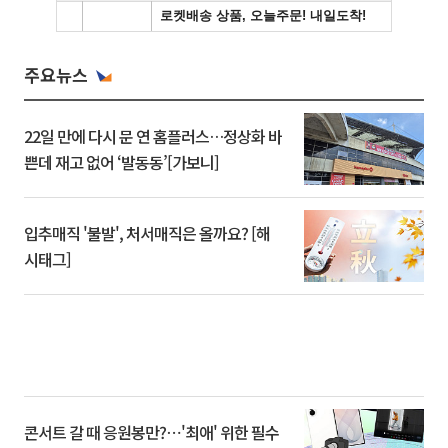
주요뉴스
22일 만에 다시 문 연 홈플러스…정상화 바
쁜데 재고 없어 ‘발동동’[가보니]
입추매직 '불발', 처서매직은 올까요? [해
시태그]
콘서트 갈 때 응원봉만?⋯'최애' 위한 필수