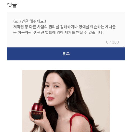
댓글
0 / 300