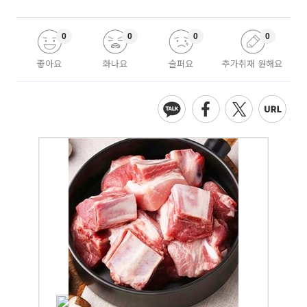
0
0
0
0
좋아요
화나요
슬퍼요
추가취재 원해요