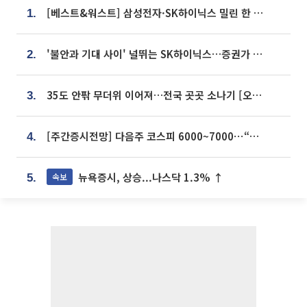
[베스트&워스트] 삼성전자·SK하이닉스 밀린 한 주…상상인증권은 85% 급등
1.
'불안과 기대 사이' 널뛰는 SK하이닉스…증권가 "HBM4·LTA 기반 펀터멘털 견고"
2.
35도 안팎 무더위 이어져…전국 곳곳 소나기 [오늘 날씨]
3.
[주간증시전망] 다음주 코스피 6000~7000⋯“外人 수급은 정책이 변수”
4.
뉴욕증시, 상승...나스닥 1.3% ↑
속보
5.