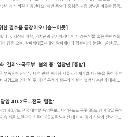
 선선하게 느껴질 지경인데요. 이번 폭염의 중심은 처음 영남을 비롯한 동쪽
 북서풍이 산맥을 넘어 영남 쪽으로 내려오면서 뜨겁고 건조해졌는데요.
 위한 필수품 등장이오! [솔드아웃]
합니다. 자신의 취향, 가치관과 유사하거나 인기 있는 인물 혹은 콘텐츠를
'가 자리 잡은 오늘, 잘파세대(Z세대와 알파세대의 합성어)의 눈길이 쏠린 곳은
리는 공연장. 응원봉만큼이나 눈에 띄는 게 있습니다. 공연이 시작되기
 '건의'⋯국토부 "협의 중" 입장만 [종합]
급 부족 원인진단 및 대책 관련 브리핑 서울시가 재개발·재건축을 통한 주택
비사업으로 인한 '이주 대란' 우려와 정부와의 정책 엇박자 논란에 대해 정
실장은 2031년까지 31만 가구 착공 목표에 차질이 없다는 입장이나,
·광양 40.2도…전국 '펄펄'
·광양 40.2도 전국 대부분 폭염특보…체감온도도 곳곳 38도 넘어 8일 동해
지속 서울 노원구의 기온이 40도를 넘어선 데 이어 경기 하남과 전남 광양
. 전국 대부분 지역에 폭염특보가 내려진 가운데 곳곳에서 39~40도 안팎