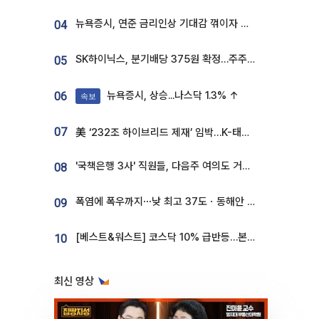
뉴욕증시, 연준 금리인상 기대감 꺾이자 상승...S&P500 사상 최고치 [종합]
04
SK하이닉스, 분기배당 375원 확정…주주환원책 9월로 앞당겨 발표
05
뉴욕증시, 상승...나스닥 1.3% ↑
06
속보
07
美 ‘232조 하이브리드 제재’ 임박…K-태양광, 불확실성 털고 날개 다나
'국책은행 3사' 직원들, 다음주 여의도 거리 나서는 까닭은
08
폭염에 폭우까지⋯낮 최고 37도ㆍ동해안 강한 비 [날씨]
09
[베스트&워스트] 코스닥 10% 급반등…본느, 최대주주 변경 기대에 270% 폭등
10
최신 영상