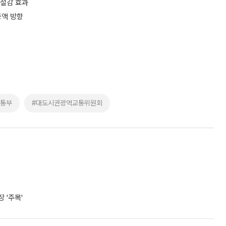
 절감 효과
증액 방향
교통부
#대도시권광역교통위원회
 '주목'