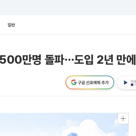
일반
 500만명 돌파⋯도입 2년 만에
기사
구글 선호매체 추가