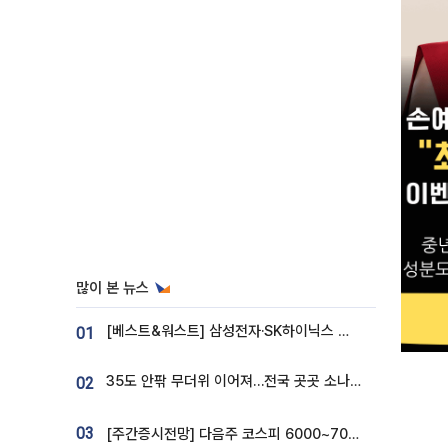
많이 본 뉴스
[베스트&워스트] 삼성전자·SK하이닉스 밀린 한 주…상상인증권은 85% 급등
01
35도 안팎 무더위 이어져…전국 곳곳 소나기 [오늘 날씨]
02
03
[주간증시전망] 다음주 코스피 6000~7000⋯“外人 수급은 정책이 변수”