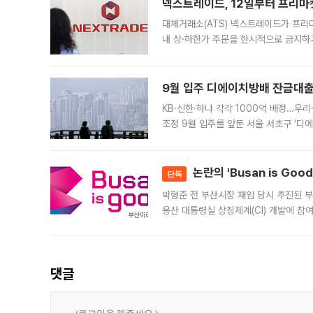
넥스트레이드, 12일부터 프리마
대체거래소(ATS) 넥스트레이드가 프리
내 상·하한가 주문을 한시적으로 금지하
가 체결 사례와 관련해 설명자료를 내고
9월 입주 디에이치방배 잔금대출
KB·신한·하나 각각 1000억 배정…우
조정 9월 입주를 앞둔 서울 서초구 ‘디
은행과 NH농협은행도 대출 취급을 검토
민은행
논란의 'Busan is Go
단독
박형준 전 부산시장 재임 당시 추진된 부산
용산 대통령실 상징체계(CI) 개발에 참
도시브랜드 사업이 공개 이후 시민 공감
댓글