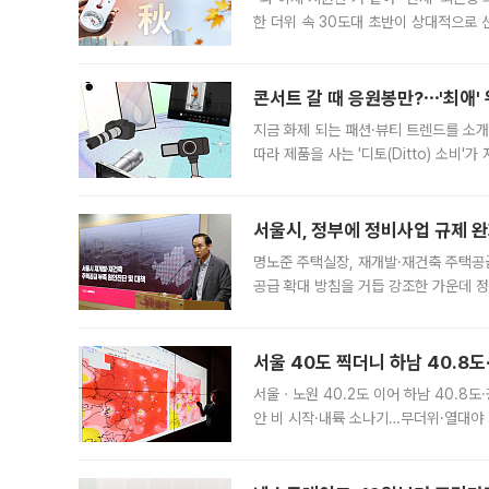
한 더위 속 30도대 초반이 상대적으로
지역에 있었습니다. 7월 말에는 서풍과
콘서트 갈 때 응원봉만?⋯'최애'
지금 화제 되는 패션·뷰티 트렌드를 소개
따라 제품을 사는 '디토(Ditto) 소비
어디일까요? 아이돌 콘서트 시작을 기다
서울시, 정부에 정비사업 규제 완화
명노준 주택실장, 재개발·재건축 주택공
공급 확대 방침을 거듭 강조한 가운데 정
면 반박하고 나섰다. 명노준 서울시 주택
서울 40도 찍더니 하남 40.8도
서울ㆍ노원 40.2도 이어 하남 40.8도
안 비 시작·내륙 소나기…무더위·열대야 
에서도 40도를 웃도는 기온이 관측됐다
의 극심한