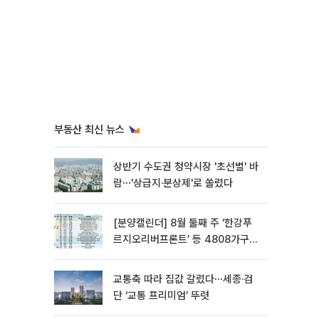
부동산 최신 뉴스
상반기 수도권 청약시장 '초선별' 바
람⋯'상급지·분상제'로 쏠렸다
[분양캘린더] 8월 둘째 주 ‘한강푸
르지오리버프론트’ 등 4808가구
분양
교통축 따라 집값 갈렸다⋯세종·검
단 ‘교통 프리미엄’ 뚜렷