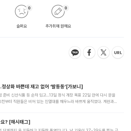
0
0
슬퍼요
추가취재 원해요
…정상화 바쁜데 재고 없어 ‘발동동’[가보니]
준비 신선식품 등 순차 입고…13일 정식 개장 목표 22일 만에 다시 문을
오전부터 직원들은 비어 있는 진열대를 채우느라 바쁘게 움직였다. 계란과
리를 잡기 시작했지만, 매장 곳곳엔 여전히 텅 빈 매대가 먼저 눈에 들어왔
까요? [해시태그]
’의 단계까지 온 지독하고 지독한 폭염입니다. 낮 기온이 37~39도를 찍는 극