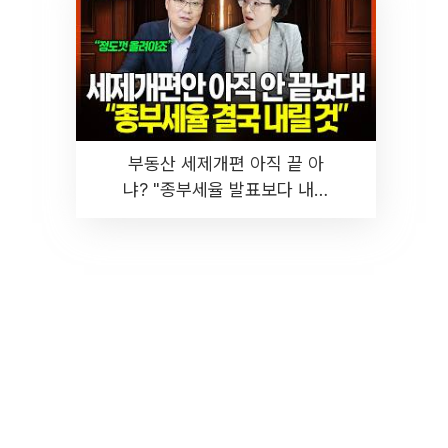
부동산 세제개편 아직 끝 아
냐? "종부세율 발표보다 내릴
것" 장기거주·양도세 전망 I 집
땅지성 I 김인만, 진미윤