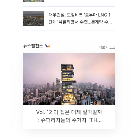
대우건설, 모잠비크 '로부마 LNG 1
단계' 낙찰의향서 수령…본계약 수
주 ‘청신호'
뉴스발전소
Vol. 12 이 집은 대체 얼마일까
: 슈퍼리치들의 주거지 [THE
RARE]