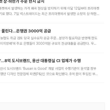
켓 상·하한가 주문 한시 금지
마켓에서 발생하는 가격 왜곡 현상을 방지하기 위해 이달 12일부터 프리마켓
기로 했다. 7일 넥스트레이드는 최근 프리마켓에서 발생한 소량의 상·하한
, 주문 오류로 인한 가격 급등락을 최소화하기 위한 비상 대응방안을 발표
 풀린다…은행권 3000억 공급
리·농협도 취급 검토 당국 실수요자 공급 주문…분양가·필요자금 반영해 한도
에이치방배’에 주요 은행들이 3000억원 규모의 잔금대출을 공급한다. 우리
하고 있어 향후 공급 규모가 늘어날 전망이다. 7일 금융권에 따르면 KB국
od'…8억 도시브랜드, 용산 대통령실 CI 업체가 수행
시 도시브랜드 ‘Busan is Good’ 개발 사업의 수행기관이 윤석열 정부
여했던 디자인 전문업체 피앤(P&)인 것으로 확인됐다. 8억 원이 투입된 부산
 부족과 디자인 정체성 논란에 휩싸였던 만큼, 사업 선정 과정과 결과물에