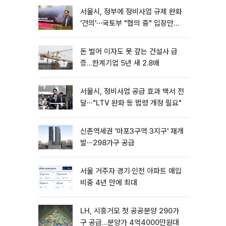
서울시, 정부에 정비사업 규제 완화
'건의'⋯국토부 "협의 중" 입장만
[종합]
돈 벌어 이자도 못 갚는 건설사 급
증…한계기업 5년 새 2.8배
서울시, 정비사업 공급 효과 백서 전
달⋯"LTV 완화 등 법령 개정 필요"
신촌역세권 '마포3구역 3지구' 재개
발⋯298가구 공급
서울 거주자 경기·인천 아파트 매입
비중 4년 만에 최대
LH, 시흥거모 첫 공공분양 290가
구 공급…분양가 4억4000만원대