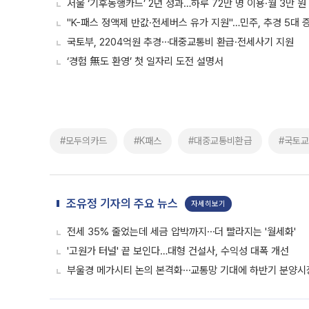
서울 ‘기후동행카드’ 2년 성과…하루 72만 명 이용·월 3만 원
"K-패스 정액제 반값·전세버스 유가 지원"…민주, 추경 5대 
국토부, 2204억원 추경⋯대중교통비 환급·전세사기 지원
‘경험 無도 환영’ 첫 일자리 도전 설명서
#모두의카드
#K패스
#대중교통비환급
#국토
조유정 기자의 주요 뉴스
자세히보기
전세 35% 줄었는데 세금 압박까지⋯더 빨라지는 '월세화'
'고원가 터널' 끝 보인다…대형 건설사, 수익성 대폭 개선
부울경 메가시티 논의 본격화⋯교통망 기대에 하반기 분양시장