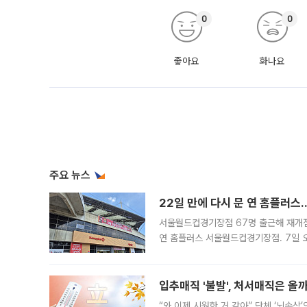
0
0
좋아요
화나요
주요 뉴스
22일 만에 다시 문 연 홈플러스
서울월드컵경기장점 67명 출근해 재개점 
연 홈플러스 서울월드컵경기장점. 7일 
우유, 과일 같은 신선식품이 차근차근 자
입추매직 '불발', 처서매직은 올
“와 이제 시원한 거 같아” 단체 ‘뇌손상