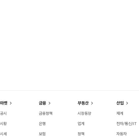
마켓
금융
부동산
산업
공시
금융정책
시장동향
재계
시황
은행
업계
전자/통신/IT
시세
보험
정책
자동차