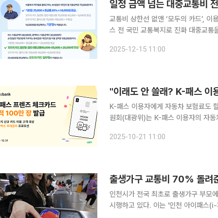
일정 금액 넘는 대중교통비 전
교통비 상한선 없앤 ‘모두의 카드’, 
스 전 국민 교통복지로 진화 대중교통을 많이 이용할수록 교통비 부담이 크게 줄어드는 정액형 환급
제도가 본격 도입된다. 정부는 K-패
2025-12-15 11:00
한으로 돌려받을 수 있는 ‘모두의 카드
"이래도 안 쓸래? K-패스 이
K-패스 이용자에게 자동차 보험료도 할인해주는 방안이
원회(대광위)는 K-패스 이용자의 자
손잡는다고 21일 밝혔다. 이를 위해 대광위는 22일 오전 한국무역보험공사(대회의실)에서 K-패스
2025-10-21 11:00
이용자 대상 자동차 보험료 할인 상품 
출생가구 교통비 70% 돌려준
인천시가 전국 최초로 출생가구 부모에게
시행하고 있다. 이는 '인천 아이패스(
출산율 제고를 위한 맞춤형 정책으로, 최대 70%까지