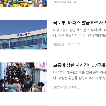
2026-04-14 14:00
대중교통 이용 금액의 일정 부분을 환
국토부, K-패스 발급 카드사
대중교통비 환급 제도인 ‘모두의 카드(
다. 주관 카드사가 늘어나면서 이용자는
이 확대됐다. 국토교통부 대도시권광역교통위원회(대광위)는 K-패스 주관 카드사 7곳(전북은행·신
2026-01-20 11:00
협·경남은행·새마을금고·제주은행·토스
교통비 상한 사라진다…‘무제한
내년부터 대중교통비를 일정 금액 이상
다. 고령층 환급률 상향과 주요 교량
로·철도 건설에서 교통비 부담을 낮추는 
2025-12-31 09:00
재정부 등 관계 부처가 31일 발간한 