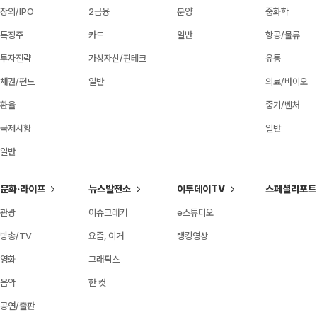
장외/IPO
2금융
분양
중화학
특징주
카드
일반
항공/물류
투자전략
가상자산/핀테크
유통
채권/펀드
일반
의료/바이오
환율
중기/벤처
국제시황
일반
일반
문화·라이프
뉴스발전소
이투데이TV
스페셜리포트
관광
이슈크래커
e스튜디오
방송/TV
요즘, 이거
랭킹영상
영화
그래픽스
음악
한 컷
공연/출판