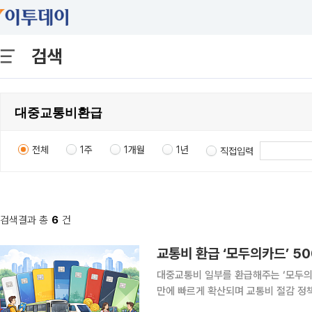
검색
전체
1주
1개월
1년
직접입력
검색결과 총
6
건
대중교통비 일부를 환급해주는 ‘모두의카
만에 빠르게 확산되며 교통비 절감 정책의 대표 사
도시권광역교통위원회와 함께 모두의카