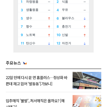
주요뉴스
22일 만에 다시 문 연 홈플러스…정상화 바
쁜데 재고 없어 ‘발동동’[가보니]
입추매직 '불발', 처서매직은 올까요? [해
시태그]