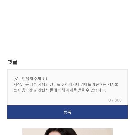
댓글
0 / 300