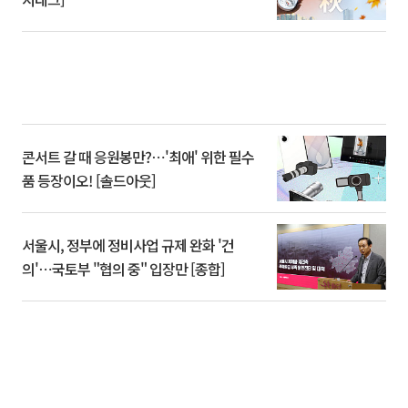
콘서트 갈 때 응원봉만?⋯'최애' 위한 필수
품 등장이오! [솔드아웃]
서울시, 정부에 정비사업 규제 완화 '건
의'⋯국토부 "협의 중" 입장만 [종합]