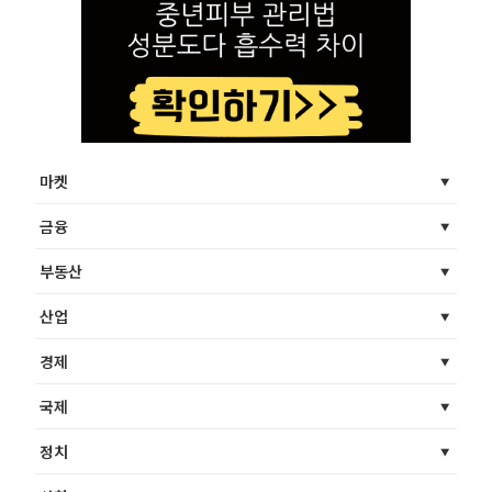
마켓
금융
부동산
산업
경제
국제
정치