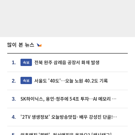
많이 본 뉴스
전북 완주 삼례읍 공장서 화재 발생
속보
1.
서울도 '40도'…오늘 노원 40.2도 기록
속보
2.
SK하이닉스, 용인·청주에 54조 투자…AI 메모리 생산기지 키운다
3.
'2TV 생생정보' 오늘방송맛집- 배우 강성진 단골! 쌀국수ㆍ푸팟퐁 커리 맛집 '블○○○'
4.
입추매직 '불발', 처서매직은 올까요? [해시태그]