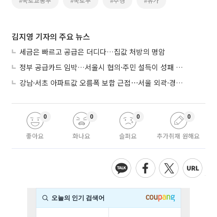
#국토교통부
#국토부
#추경
#유가
김지영 기자의 주요 뉴스
세금은 빠르고 공급은 더디다…집값 처방의 명암
정부 공급카드 임박…서울시 협의·주민 설득이 성패 가른다
강남·서초 아파트값 오름폭 보합 근접⋯서울 외곽·경기 남부 중심 매수세
0
0
0
0
좋아요
화나요
슬퍼요
추가취재 원해요