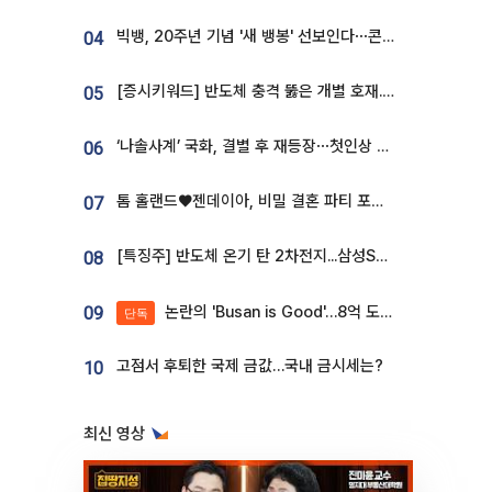
빅뱅, 20주년 기념 '새 뱅봉' 선보인다⋯콘서트 앞두고 팝업 개최
04
[증시키워드] 반도체 충격 뚫은 개별 호재...포스코퓨처엠·에코프로·한화솔루션 '눈길'
05
‘나솔사계’ 국화, 결별 후 재등장⋯첫인상 투표 휩쓸고 ‘인기녀’ 등극
06
톰 홀랜드♥젠데이아, 비밀 결혼 파티 포착⋯호텔 대관비만 9억
07
[특징주] 반도체 온기 탄 2차전지...삼성SDI, 장 초반 7% 넘게 껑충
08
논란의 'Busan is Good'…8억 도시브랜드, 용산 대통령실 CI 업체가 수행
09
단독
고점서 후퇴한 국제 금값…국내 금시세는?
10
최신 영상