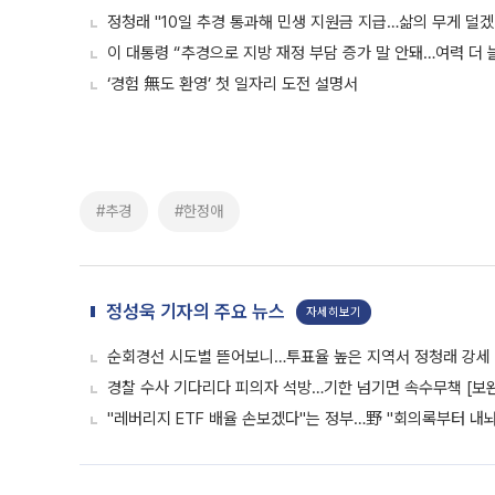
정청래 "10일 추경 통과해 민생 지원금 지급…삶의 무게 덜겠
이 대통령 “추경으로 지방 재정 부담 증가 말 안돼…여력 더 
‘경험 無도 환영’ 첫 일자리 도전 설명서
#추경
#한정애
정성욱 기자의 주요 뉴스
자세히보기
순회경선 시도별 뜯어보니…투표율 높은 지역서 정청래 강세
경찰 수사 기다리다 피의자 석방…기한 넘기면 속수무책 [보완
"레버리지 ETF 배율 손보겠다"는 정부…野 "회의록부터 내