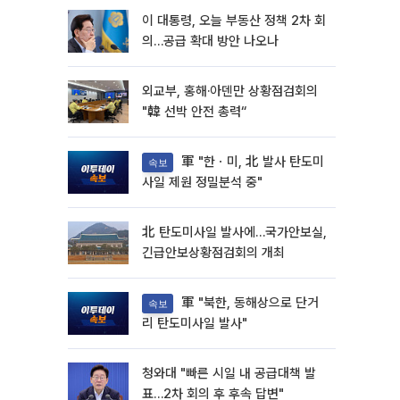
이 대통령, 오늘 부동산 정책 2차 회
의…공급 확대 방안 나오나
외교부, 홍해·아덴만 상황점검회의
"韓 선박 안전 총력“
軍 "한ㆍ미, 北 발사 탄도미
속보
사일 제원 정밀분석 중"
北 탄도미사일 발사에…국가안보실,
긴급안보상황점검회의 개최
軍 "북한, 동해상으로 단거
속보
리 탄도미사일 발사"
청와대 "빠른 시일 내 공급대책 발
표…2차 회의 후 후속 답변"