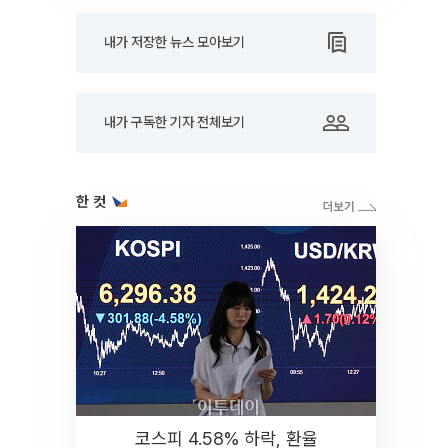
내가 저장한 뉴스 모아보기
내가 구독한 기자 전체보기
한 컷
코스피 4.58% 하락, 환율