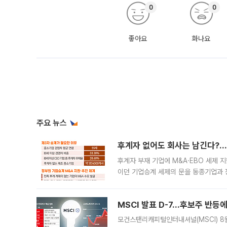
0
0
좋아요
화나요
주요 뉴스
후계자 없어도 회사는 남긴다?…‘
후계자 부재 기업에 M&A·EBO 세제 
이던 기업승계 세제의 문을 동종기업과 
대신 M&A나 임직원 인수(EBO)를 통
늘
MSCI 발표 D-7…후보주 반등
모건스탠리캐피털인터내셔널(MSCI) 8