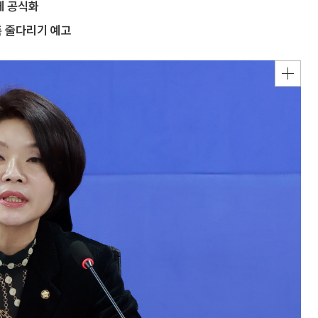
께 공식화
폭 줄다리기 예고