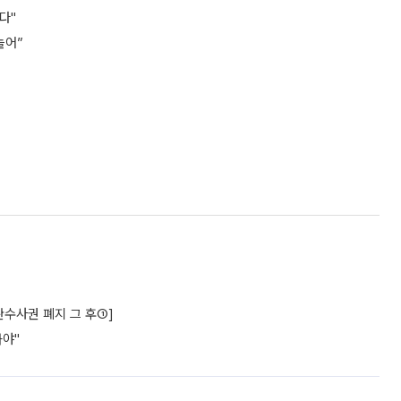
다"
늘어”
수사권 폐지 그 후①]
놔야"