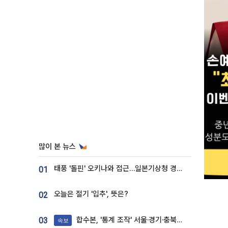
많이 본 뉴스
태풍 '돌핀' 오키나와 접근…일본기상청 경로 업데이트
01
오늘은 절기 '입추', 뜻은?
02
합수본, '통계 조작' 서울·경기·충북 선관위 등 추가 압수수색
03
속보