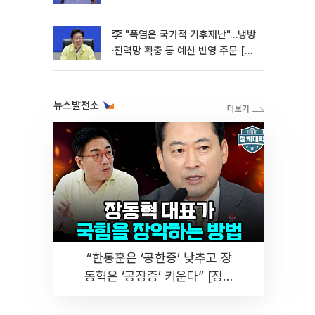
李 "폭염은 국가적 기후재난"…냉방
·전력망 확충 등 예산 반영 주문 [종
합]
뉴스발전소
“한동훈은 ‘공한증’ 낮추고 장
동혁은 ‘공장증’ 키운다” [정치
대학]