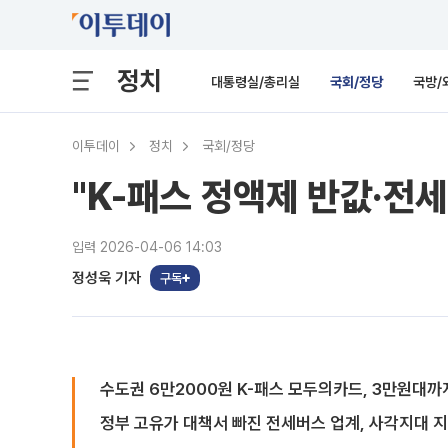
정치
대통령실/총리실
국회/정당
국방/
이투데이
정치
국회/정당
"K-패스 정액제 반값·전세
입력 2026-04-06 14:03
정성욱 기자
구독
수도권 6만2000원 K-패스 모두의카드, 3만원대까
정부 고유가 대책서 빠진 전세버스 업계, 사각지대 