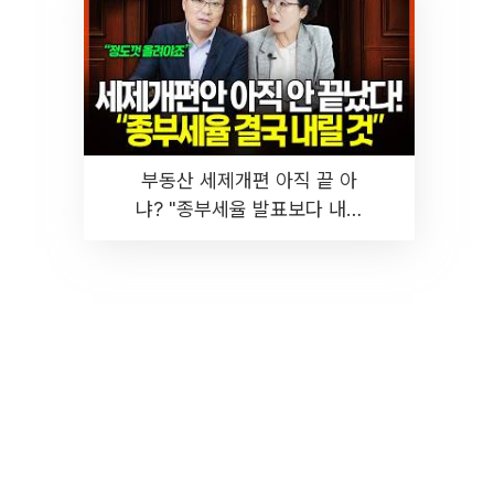
부동산 세제개편 아직 끝 아
냐? "종부세율 발표보다 내릴
것" 장기거주·양도세 전망 I 집
땅지성 I 김인만, 진미윤