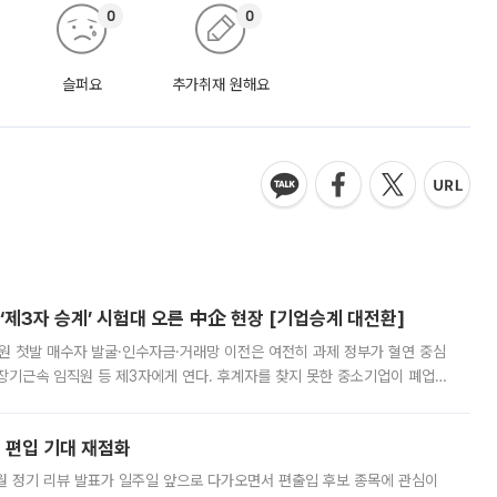
0
0
슬퍼요
추가취재 원해요
제3자 승계’ 시험대 오른 中企 현장 [기업승계 대전환]
지원 첫발 매수자 발굴·인수자금·거래망 이전은 여전히 과제 정부가 혈연 중심
장기근속 임직원 등 제3자에게 연다. 후계자를 찾지 못한 중소기업이 폐업
해 기술과 일자리를 남기도록 하겠다는 취지다. 다만 세금 감면만으로 거래를
에 편입 기대 재점화
월 정기 리뷰 발표가 일주일 앞으로 다가오면서 편출입 후보 종목에 관심이