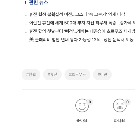
관련 뉴스
휴전 협정 불확실성 여전…코스피 '숨 고르기' 약세 마감
이란전 휴전에 세계 500대 부자 자산 하루새 폭증...증가폭 
휴전 합의 첫날부터 ‘삐걱’…레바논 대공습에 호르무즈 재개
美 클래리티 법안 연내 통과 가능성 13%…상원 문턱서 제동
#환율
#휴전
#호르무즈
#이란
0
0
좋아요
화나요