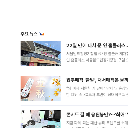
주요 뉴스
22일 만에 다시 문 연 홈플러스
서울월드컵경기장점 67명 출근해 재개점 
연 홈플러스 서울월드컵경기장점. 7일 
우유, 과일 같은 신선식품이 차근차근 자
입추매직 '불발', 처서매직은 올
“와 이제 시원한 거 같아” 단체 ‘뇌손상
한 더위 속 30도대 초반이 상대적으로
지역에 있었습니다. 7월 말에는 서풍과
콘서트 갈 때 응원봉만?⋯'최애'
지금 화제 되는 패션·뷰티 트렌드를 소개