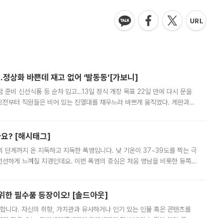
…정상화 바쁜데 재고 없어 ‘발동동’[가보니]
준비 신선식품 등 순차 입고…13일 정식 개장 목표 22일 만에 다시 문을
오전부터 직원들은 비어 있는 진열대를 채우느라 바쁘게 움직였다. 계란과
리를 잡기 시작했지만, 매장 곳곳엔 여전히 텅 빈 매대가 먼저 눈에 들어왔
까요? [해시태그]
’의 단계까지 온 지독하고 지독한 폭염입니다. 낮 기온이 37~39도를 찍는 극
 선선하게 느껴질 지경인데요. 이번 폭염의 중심은 처음 영남을 비롯한 동쪽
 북서풍이 산맥을 넘어 영남 쪽으로 내려오면서 뜨겁고 건조해졌는데요.
 위한 필수품 등장이오! [솔드아웃]
합니다. 자신의 취향, 가치관과 유사하거나 인기 있는 인물 혹은 콘텐츠를