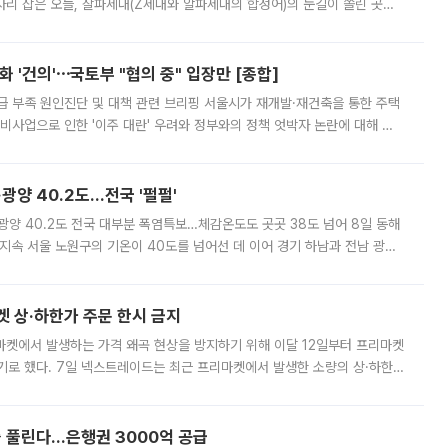
'가 자리 잡은 오늘, 잘파세대(Z세대와 알파세대의 합성어)의 눈길이 쏠린 곳은
리는 공연장. 응원봉만큼이나 눈에 띄는 게 있습니다. 공연이 시작되기
 '건의'⋯국토부 "협의 중" 입장만 [종합]
급 부족 원인진단 및 대책 관련 브리핑 서울시가 재개발·재건축을 통한 주택
비사업으로 인한 '이주 대란' 우려와 정부와의 정책 엇박자 논란에 대해 정
실장은 2031년까지 31만 가구 착공 목표에 차질이 없다는 입장이나,
·광양 40.2도…전국 '펄펄'
·광양 40.2도 전국 대부분 폭염특보…체감온도도 곳곳 38도 넘어 8일 동해
지속 서울 노원구의 기온이 40도를 넘어선 데 이어 경기 하남과 전남 광양
. 전국 대부분 지역에 폭염특보가 내려진 가운데 곳곳에서 39~40도 안팎
켓 상·하한가 주문 한시 금지
마켓에서 발생하는 가격 왜곡 현상을 방지하기 위해 이달 12일부터 프리마켓
기로 했다. 7일 넥스트레이드는 최근 프리마켓에서 발생한 소량의 상·하한
, 주문 오류로 인한 가격 급등락을 최소화하기 위한 비상 대응방안을 발표
 풀린다…은행권 3000억 공급