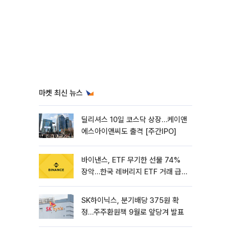
마켓 최신 뉴스
딜리셔스 10일 코스닥 상장…케이앤
에스아이앤씨도 출격 [주간IPO]
바이낸스, ETF 무기한 선물 74%
장악…한국 레버리지 ETF 거래 급
증 [e가상자산]
SK하이닉스, 분기배당 375원 확
정…주주환원책 9월로 앞당겨 발표