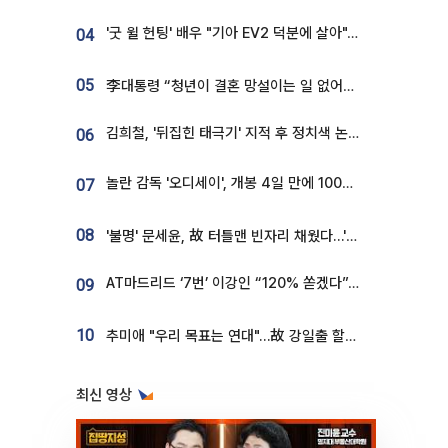
'굿 윌 헌팅' 배우 "기아 EV2 덕분에 살아"…교통사고 후 안전성 극찬
04
05
李대통령 “청년이 결혼 망설이는 일 없어야...제도상 불이익 조사”
김희철, '뒤집힌 태극기' 지적 후 정치색 논란…"좌우 떠나 우리나라 국기"
06
놀란 감독 '오디세이', 개봉 4일 만에 100만 돌파⋯'왕사남' 보다 빠르다
07
08
'불명' 문세윤, 故 터틀맨 빈자리 채웠다…'거북이' 눈물의 최종 우승
AT마드리드 ‘7번’ 이강인 “120% 쏟겠다”⋯시메오네 감독 “필요한 선수”
09
10
추미애 "우리 목표는 연대"…故 강일출 할머니 흉상 제막
최신 영상