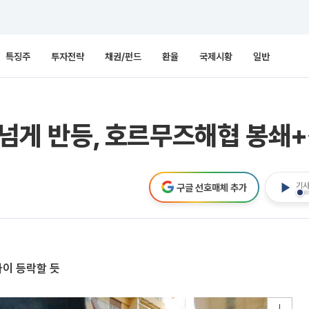
특징주
투자전략
채권/펀드
환율
국제시황
일반
원 넘게 반등, 호르무즈해협 봉쇄
기사
구글 선호매체 추가
사이 등락할 듯