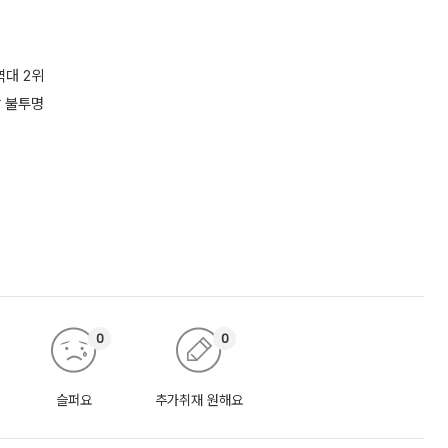
역대 2위
방 불투명
0
0
슬퍼요
추가취재 원해요