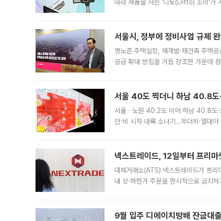
따라 제품을 사는 '디토(Ditto) 소비
어디일까요? 아이돌 콘서트 시작을 기다
서울시, 정부에 정비사업 규제 완화
명노준 주택실장, 재개발·재건축 주택공
공급 확대 방침을 거듭 강조한 가운데 정
면 반박하고 나섰다. 명노준 서울시 주택
서울 40도 찍더니 하남 40.8도
서울ㆍ노원 40.2도 이어 하남 40.8도
안 비 시작·내륙 소나기…무더위·열대야 
에서도 40도를 웃도는 기온이 관측됐다
의 극심한
넥스트레이드, 12일부터 프리마
대체거래소(ATS) 넥스트레이드가 프리
내 상·하한가 주문을 한시적으로 금지하
가 체결 사례와 관련해 설명자료를 내고
9월 입주 디에이치방배 잔금대출