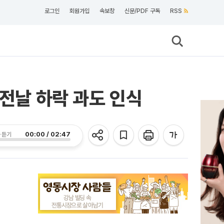
로그인
회원가입
속보창
신문/PDF 구독
RSS
+전날 하락 과도 인식
00:00 / 02:47
 듣기