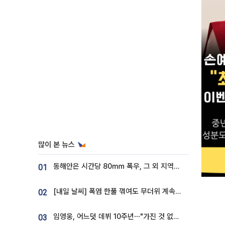
많이 본 뉴스
동해안은 시간당 80㎜ 폭우, 그 외 지역은 폭염…‘극과 극 날씨’
01
[내일 날씨] 폭염 한풀 꺾여도 무더위 계속⋯동해안 이틀 연속 비
02
임영웅, 어느덧 데뷔 10주년⋯"가진 것 없던 시절, 내 앞엔 20명의 팬뿐"
03