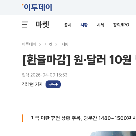
마켓
공시
시황
시세
장외/IPO
이투데이
마켓
시황
[환율마감] 원·달러 10
입력 2026-04-09 15:53
김남현 기자
구독
미국 이란 휴전 상황 주목, 당분간 1480~1500원 