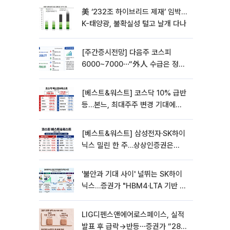
美 ‘232조 하이브리드 제재’ 임박…
K-태양광, 불확실성 털고 날개 다나
[주간증시전망] 다음주 코스피
6000~7000⋯“外人 수급은 정책
이 변수”
[베스트&워스트] 코스닥 10% 급반
등…본느, 최대주주 변경 기대에
270% 폭등
[베스트&워스트] 삼성전자·SK하이
닉스 밀린 한 주…상상인증권은
85% 급등
'불안과 기대 사이' 널뛰는 SK하이
닉스…증권가 "HBM4·LTA 기반 펀
터멘털 견고"
LIG디펜스앤에어로스페이스, 실적
발표 후 급락→반등⋯증권가 “28년