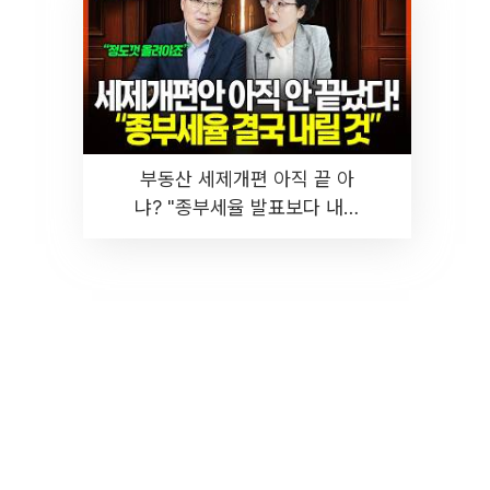
부동산 세제개편 아직 끝 아
냐? "종부세율 발표보다 내릴
것" 장기거주·양도세 전망 I 집
땅지성 I 김인만, 진미윤