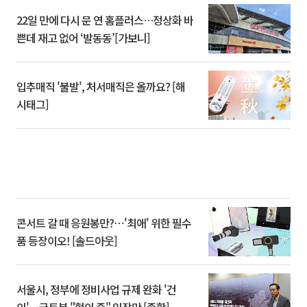
22일 만에 다시 문 연 홈플러스…정상화 바
쁜데 재고 없어 ‘발동동’[가보니]
입추매직 '불발', 처서매직은 올까요? [해
시태그]
콘서트 갈 때 응원봉만?⋯'최애' 위한 필수
품 등장이오! [솔드아웃]
서울시, 정부에 정비사업 규제 완화 '건