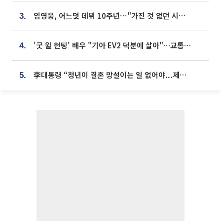
임영웅, 어느덧 데뷔 10주년⋯"가진 것 없던 시절, 내 앞엔 20명의 팬뿐"
3.
'굿 윌 헌팅' 배우 "기아 EV2 덕분에 살아"…교통사고 후 안전성 극찬
4.
李대통령 “청년이 결혼 망설이는 일 없어야...제도상 불이익 조사”
5.