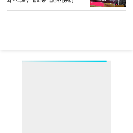
의'⋯국토부 "협의 중" 입장만 [종합]