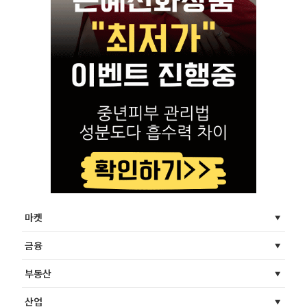
마켓
금융
부동산
산업