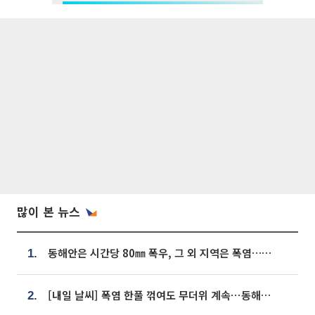
많이 본 뉴스
동해안은 시간당 80㎜ 폭우, 그 외 지역은 폭염…‘극과 극 날씨’
1.
[내일 날씨] 폭염 한풀 꺾여도 무더위 계속⋯동해안 이틀 연속 비
2.