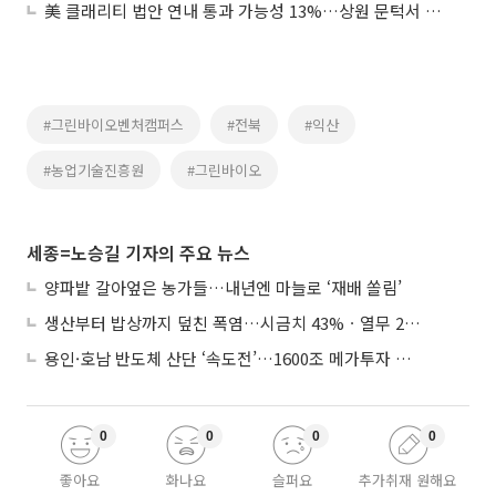
美 클래리티 법안 연내 통과 가능성 13%…상원 문턱서 제동
#그린바이오벤처캠퍼스
#전북
#익산
#농업기술진흥원
#그린바이오
세종=노승길 기자의 주요 뉴스
양파밭 갈아엎은 농가들…내년엔 마늘로 ‘재배 쏠림’
생산부터 밥상까지 덮친 폭염…시금치 43%ㆍ열무 28% 급등
용인·호남 반도체 산단 ‘속도전’…1600조 메가투자 이행 총력
0
0
0
0
좋아요
화나요
슬퍼요
추가취재 원해요